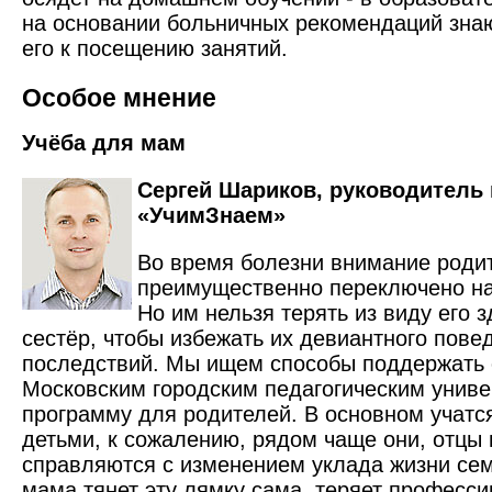
на основании больничных рекомендаций знаю
его к посещению занятий.
Особое мнение
Учёба для мам
Сергей Шариков, руководитель 
«УчимЗнаем»
Во время болезни внимание роди
преимущественно пере­ключено на
Но им нельзя терять из виду его 
сестёр, чтобы избежать их девиантного пове
последствий. Мы ищем способы поддержать 
Московским городским педагогическим униве
программу для родителей. В основном учат
детьми, к сожалению, рядом чаще они, отцы 
справляются с изменением уклада жизни сем
мама тянет эту лямку сама, теряет професси