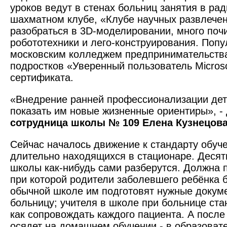
уроков ведут в стенах больниц занятия в рад
шахматном клубе, «Клубе научных развлече
разобраться в 3D-моделировании, много поч
робототехники и лего-конструирования. Поп
московским колледжем предпринимательств
подростков «Уверенный пользователь Microso
сертификата.
«Внедрение ранней профессионализации дет
показать им новые жизненные ориентиры», -
сотрудница школы № 109 Елена Кузнецов
Сейчас началось движение к стандарту обуче
длительно находящихся в стационаре. Десят
школы как-нибудь сами разберутся. Должна 
при которой родители заболевшего ребёнка б
обычной школе им подготовят нужные докум
больницу; учителя в школе при больнице ста
как сопровождать каждого пациента. А после
осядет на домашнем обучении - в образоват