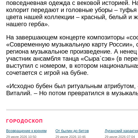
повседневная одежда с вековой историей. 
колорит передают и головные уборы – туфья
цвета нашей коллекции – красный, белый и ж
нашего герба».
На завершающем концерте композиторы «со
«Современную музыкальную карту России», 
региона музыкальное произведение. А ненец
участник ансамбля танца «Сыра`сэв» (в пере
выступил с номером, в котором национальна
сочетается с игрой на бубне.
«Исходно бубен был ритуальным атрибутом,
Виталий. – Но потом превратился в музыкал
ГОРОДОСКОП
Возвращение к корням
От былин до битов
Луганский характе
29 июля 2026 10:50
29 июля 2026 10:46
29 июля 2026 07:04