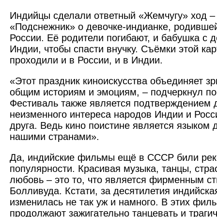
Индийцы сделали ответный «Жемчугу» ход –
«Подснежник» о девочке-индианке, родивше
России. Её родители погибают, и бабушка с 
Индии, чтобы спасти внучку. Съёмки этой ка
проходили и в России, и в Индии.
«Этот праздник киноискус­ства объединяет з
общим историям и эмоциям, – подчеркнул по
Фестиваль также является подтверждением 
неизменного интереса народов Индии и Росси
друга. Ведь кино поистине является языком
нашими странами».
Да, индийские фильмы ещё в СССР били ре
популярности. Красивая музыка, танцы, страс
любовь – это то, что является фирменным с
Болливуда. Кстати, за десятилетия индийска
изменилась не так уж и намного. В этих филь
продолжают зажигательно танцевать и трагич