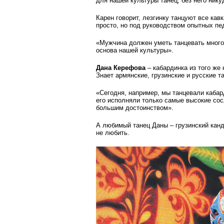
для нашей культуры танец, без него нику
Карен говорит, лезгинку танцуют все кав
просто, но под руководством опытных пед
«Мужчина должен уметь танцевать много 
основа нашей культуры».
Дана Керефова
– кабардинка из того же 
Знает армянские, грузинские и русские т
«Сегодня, например, мы танцевали кабард
его исполняли только самые высокие сос
большим достоинством».
А любимый танец Даны – грузинский канд
не любить.