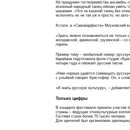
На празднике гостеприимства ансамбль с
исконный народный танец обязан уметь т
шашками. «Что за казачий танец без эле
исполнять их не так уж и просто, но зат
Кстати, в «Самоварфесте» Московский каз
«Здесь можно познакомиться не только с 
молдавской, армянской, грузинской – со
парень.
Пример тому – необычный номер: русску
барабана подготовила фолк-студия «Кра
четыре года и обожает русские песни.
«Нам хорошо удаётся совмещать русскую 
с улыбкой говорит Кристофер. Он, к слов
«И знать русскую культуру», – добавляе
Только цифры
В концерте фестиваля приняли участие б
страны – ведущие этнокультурные колле
Гостями стали более 70 тысяч человек.
Для зрителей был организован зрелищны