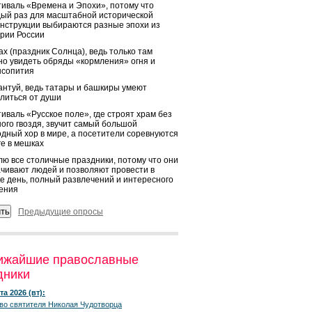
иваль «Времена и Эпохи», потому что
ый раз для масштабной исторической
нструкции выбираются разные эпохи из
рии России
х (праздник Солнца), ведь только там
о увидеть обряды «кормления» огня и
ысопития
нтуй, ведь татары и башкиры умеют
литься от души
иваль «Русское поле», где строят храм без
ого гвоздя, звучит самый большой
дный хор в мире, а посетители соревнуются
ге в мешках
ю все столичные праздники, потому что они
чивают людей и позволяют провести в
е день, полный развлечений и интересного
ения
Предыдущие опросы
ижайшие православные
дники
та 2026 (вт):
во святителя Николая Чудотворца