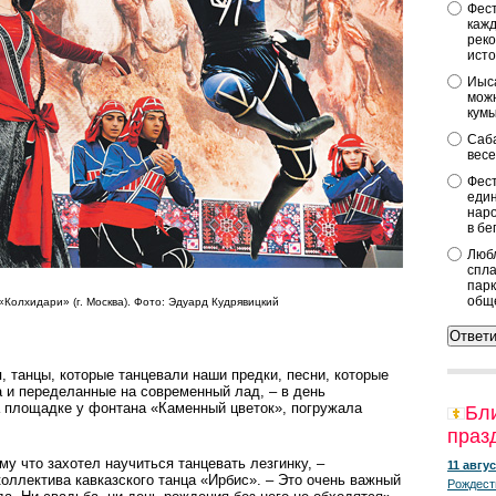
Фест
кажд
реко
исто
Иыса
можн
кум
Саба
весе
Фест
един
наро
в бе
Любл
спла
парк
общ
Колхидари» (г. Москва). Фото: Эдуард Кудрявицкий
 танцы, которые танцевали наши предки, песни, которые
 и переделанные на современный лад, – в день
 площадке у фонтана «Каменный цветок», погружала
Бл
праз
у что захотел научиться танцевать лезгинку, –
11 авгус
коллектива кавказского танца «Ирбис». – Это очень важный
Рождест