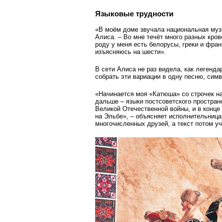
Языковые трудности
«В моём доме звучала национальная музы
Алиса. – Во мне течёт много разных кров
роду у меня есть белорусы, греки и фран
изъясняюсь на шести».
В сети Алиса не раз видела, как легенд
собрать эти вариации в одну песню, си
«Начинается моя «Катюша» со строчек на
дальше – языки постсоветского пространс
Великой Отечественной войны, и в конце
на Эльбе», – объясняет исполнительница
многочисленных друзей, а текст потом у