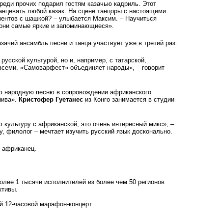
реди прочих подарил гостям казачью кадриль. Этот
анцевать любой казак. На сцене танцоры с настоящими
ментов с шашкой? – улыбается Максим. – Научиться
о они самые яркие и запоминающиеся».
ачий ансамбль песни и танца участвует уже в третий раз.
русской культурой, но и, например, с татарской,
 всеми. «Самоварфест» объединяет народы», – говорит
ю народную песню в сопровождении африканского
пива».
Кристофер Гуетанес
из Конго занимается в студии
культуру с африканской, это очень интересный микс», –
у, филолог – мечтает изучить русский язык досконально.
т африканец.
олее 1 тысячи исполнителей из более чем 50 регионов
ктивы.
й 12-часовой марафон-концерт.