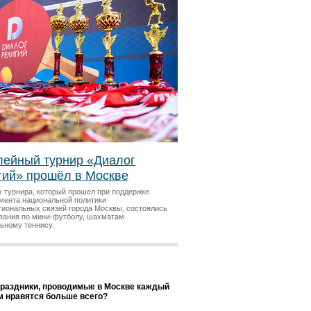
ейный турнир «Диалог
гий» прошёл в Москве
х турнира, который прошел при поддержке
мента национальной политики
гиональных связей города Москвы, состоялись
вания по мини-футболу, шахматам
льному теннису.
праздники, проводимые в Москве каждый
ам нравятся больше всего?