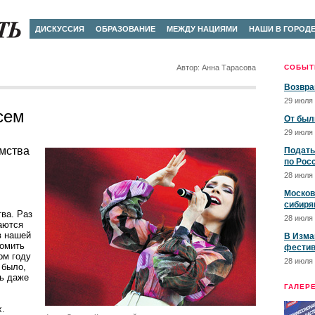
ДИСКУССИЯ
ОБРАЗОВАНИЕ
МЕЖДУ НАЦИЯМИ
НАШИ В ГОРОД
Автор: Анна Тарасова
СОБЫТ
Возвра
29 июля 
сем
От был
29 июля 
имства
Подать
по Рос
28 июля 
Москов
сибиря
ва. Раз
28 июля 
жаются
в нашей
В Изма
комить
фестив
ом году
28 июля 
 было,
сь даже
ГАЛЕР
х.