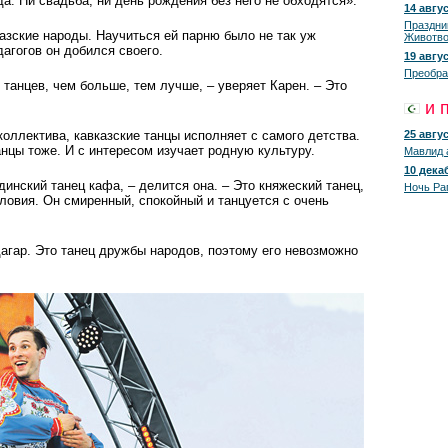
да. Ни свадьба, ни день рождения без него не обходятся».
14 авгус
Праздни
казские народы. Научиться ей парню было не так уж
Животво
агогов он добился своего.
19 авгус
Преобра
танцев, чем больше, тем лучше, – уверяет Карен. – Это
и 
коллектива, кавказские танцы исполняет с самого детства.
25 авгус
анцы тоже. И с интересом изучает родную культуру.
Мавлид 
10 декаб
инский танец кафа, – делится она. – Это княжеский танец,
Ночь Ра
ловия. Он смиренный, спокойный и танцуется с очень
агар. Это танец дружбы народов, поэтому его невозможно