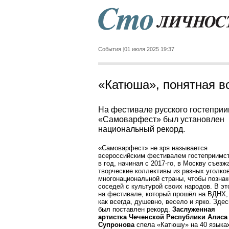
События
01 июля 2025 19:37
«Катюша», понятная в
На фестивале русского гостепри
«Самоварфест» был установлен
национальный рекорд.
«Самоварфест» не зря называется
всероссийским фестивалем гостеприимст
в год, начиная с 2017-го, в Москву съез
творческие коллективы из разных уголко
многонациональной страны, чтобы позна
соседей с культурой своих народов. В эт
на фестивале, который прошёл на ВДНХ,
как всегда, душевно, весело и ярко. Зде
был поставлен рекорд.
Заслуженная
артистка Чеченской Республики Алиса
Супронова
спела «Катюшу» на 40 языка