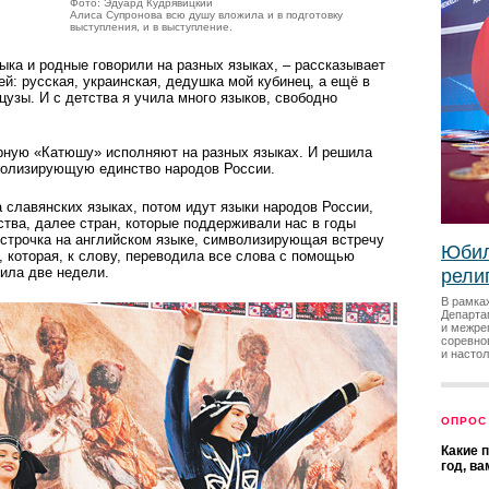
Фото: Эдуард Кудрявицкий
Алиса Супронова всю душу вложила и в подготовку
выступления, и в выступление.
ка и родные говорили на разных языках, – рассказывает
ей: русская, украинская, дедушка мой кубинец, а ещё в
цузы. И с детства я учила много языков, свободно
арную «Катюшу» исполняют на разных языках. И решила
мволизирующую единство народов России.
 славянских языках, потом идут языки народов России,
тва, далее стран, которые поддер­живали нас в годы
 строчка на английском языке, символизирующая встречу
Юбил
, которая, к слову, переводила все слова с помощью
чила две недели.
рели
В рамка
Департа
и межре
соревно
и насто
ОПРОС
Какие 
год, в