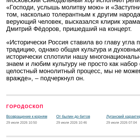
Московский Синодальный хор исполнил рели
«Господи, услышь молитву мою» и «Заступн
том, насколько толерантным к другим народ
верующий человек, высказался клирик храм
Дмитрий Фёдоров, пришедший на концерт.
«Исторически Россия ставила во главу угла
традицию, однако общая культура и духовны
исторически сплотили нашу многонациональн
знаем и любим культуру не просто как набор 
целостный монолитный процесс, мы не може
вражде», – подчеркнул он.
ГОРОДОСКОП
Возвращение к корням
От былин до битов
Луганский характе
29 июля 2026 10:50
29 июля 2026 10:46
29 июля 2026 07:04