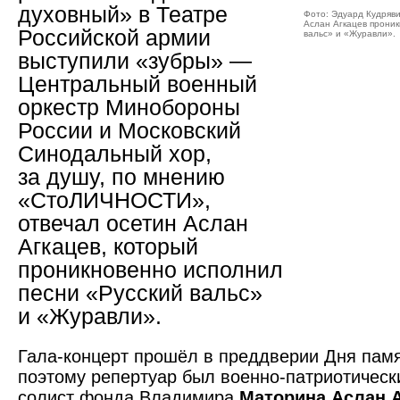
духовный» в Театре
Фото: Эдуард Кудряв
Аслан Агкацев проник
Российской армии
вальс» и «Журавли».
выступили «зубры» —
Центральный военный
оркестр Минобороны
России и Московский
Синодальный хор,
за душу, по мнению
«СтоЛИЧНОСТИ»,
отвечал осетин Аслан
Агкацев, который
проникновенно исполнил
песни «Русский вальс»
и «Журавли».
Гала-концерт прошёл в преддверии Дня памя
поэтому репертуар был военно-патриотическ
солист фонда Владимира
Маторина Аслан А