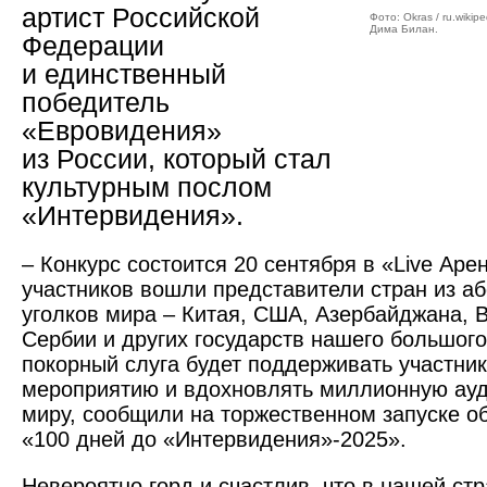
артист Российской
Фото: Okras / ru.wikipe
Дима Билан.
Федерации
и единственный
победитель
«Евровидения»
из России, который стал
культурным послом
«Интервидения».
– Конкурс состоится 20 сентября в «Live Аре
участников вошли представители стран из а
уголков мира – Китая, США, Азербайджана, 
Сербии и других государств нашего большог
покорный слуга будет поддерживать участник
мероприятию и вдохновлять миллионную ауд
миру, сообщили на торжественном запуске об
«100 дней до «Интервидения»-2025».
Невероятно горд и счастлив, что в нашей ст