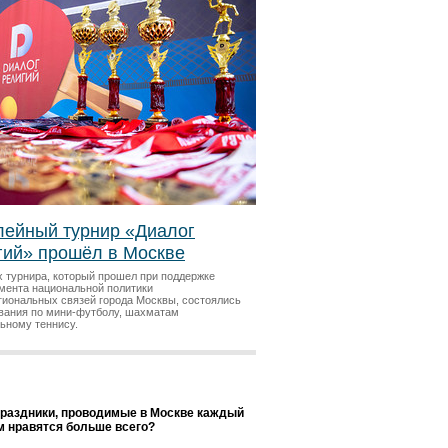
ейный турнир «Диалог
гий» прошёл в Москве
х турнира, который прошел при поддержке
мента национальной политики
гиональных связей города Москвы, состоялись
вания по мини-футболу, шахматам
льному теннису.
праздники, проводимые в Москве каждый
ам нравятся больше всего?