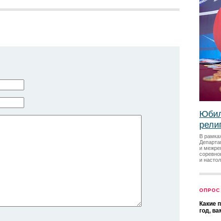
Юбил
рели
В рамка
Департа
и межре
соревно
и насто
ОПРОС
Какие 
год, в