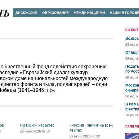
ДИСКУССИЯ
ОБРАЗОВАНИЕ
МЕЖДУ НАЦИЯМИ
НАШИ В ГОРОД
СОБЫТ
Возвра
29 июля 
От был
29 июля 
й общественный фонд содействия сохранению
Подать
по Рос
аследия «Евразийский диалог культур
28 июля 
овском доме национальностей международную
инство фронта и тыла, подвиг врачей – одни
Москов
беды (1941–1945 гг.)».
сибиря
28 июля 
В Изма
фестив
28 июля 
ов
Луганский характер
«Россия» звучит на всех
ГАЛЕР
языках
6
29 июля 2026 07:04
29 июля 2026 06:32