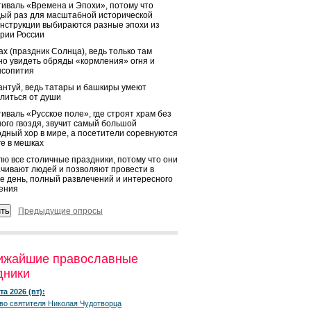
иваль «Времена и Эпохи», потому что
ый раз для масштабной исторической
нструкции выбираются разные эпохи из
рии России
х (праздник Солнца), ведь только там
о увидеть обряды «кормления» огня и
ысопития
нтуй, ведь татары и башкиры умеют
литься от души
иваль «Русское поле», где строят храм без
ого гвоздя, звучит самый большой
дный хор в мире, а посетители соревнуются
ге в мешках
ю все столичные праздники, потому что они
чивают людей и позволяют провести в
е день, полный развлечений и интересного
ения
Предыдущие опросы
ижайшие православные
дники
та 2026 (вт):
во святителя Николая Чудотворца