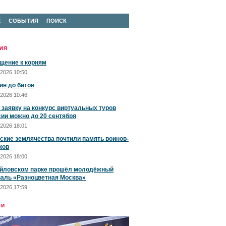
Е
СОБЫТИЯ
ПОИСК
ИЯ
щение к корням
2026 10:50
ин до битов
2026 10:46
 заявку на конкурс виртуальных туров
сии можно до 20 сентября
2026 18:01
ские землячества почтили память воинов-
ков
2026 18:00
йловском парке прошёл молодёжный
аль «Разноцветная Москва»
2026 17:59
ЕИ