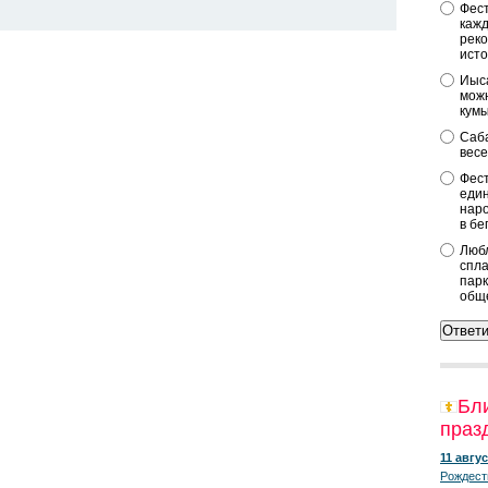
Фест
кажд
реко
исто
Иыса
можн
кум
Саба
весе
Фест
един
наро
в бе
Любл
спла
парк
общ
Бл
праз
11 авгус
Рождест