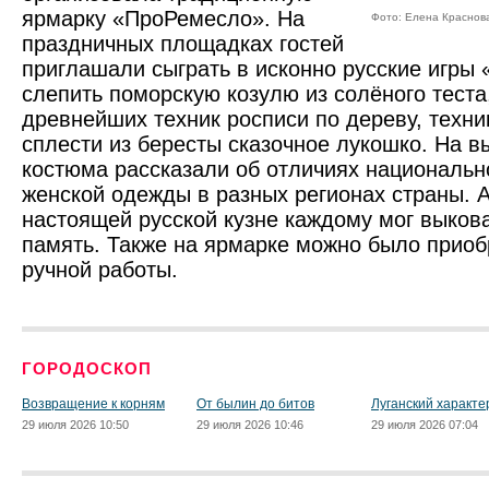
ярмарку «ПроРемесло». На
Фото: Елена Краснов
праздничных площадках гостей
приглашали сыграть в исконно русские игры 
слепить поморскую козулю из солёного теста
древнейших техник росписи по дереву, техни
сплести из бересты сказочное лукошко. На в
костюма рассказали об отличиях национальн
женской одежды в разных регионах страны. А
настоящей русской кузне каждому мог выков
память. Также на ярмарке можно было приоб
ручной работы.
ГОРОДОСКОП
Возвращение к корням
От былин до битов
Луганский характе
29 июля 2026 10:50
29 июля 2026 10:46
29 июля 2026 07:04