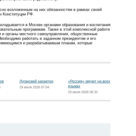
сно возложенным на них обязанностям в рамках своей
и Конституции РФ.
акладывается в Москве органами образования и воспитания
зовательным программам. Также в этой комплексной работе
и и органы местного самоуправления, общественные
Необходимо работать в заданном президентом и его
 имеющимся и разрабатываемым планам, которые
ов
Луганский характер
«Россия» звучит на всех
языках
6
29 июля 2026 07:04
29 июля 2026 06:32