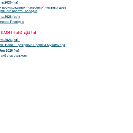
та 2026 (пт):
к происхождения (изнесения) честных древ
рящего Креста Господня
та 2026 (ср):
жение Господне
памятные даты
та 2026 (вт):
ан- Наби — рождение Пророка Мухаммеда
ря 2026 (чт):
гаиб у мусульман