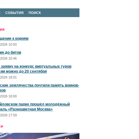
Е
СОБЫТИЯ
ПОИСК
ИЯ
щение к корням
2026 10:50
ин до битов
2026 10:46
 заявку на конкурс виртуальных туров
сии можно до 20 сентября
2026 18:01
ские землячества почтили память воинов-
ков
2026 18:00
йловском парке прошёл молодёжный
аль «Разноцветная Москва»
2026 17:59
ЕИ