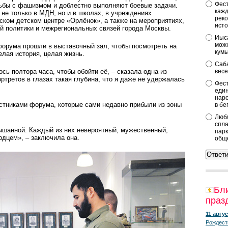
Фест
рьбы с фашизмом и доблестно выполняют боевые задачи.
кажд
 не только в МДН, но и в школах, в учреждениях
реко
ком детском центре «Орлёнок», а также на меро­приятиях,
исто
 политики и межрегиональных связей города Москвы.
Иыса
можн
форума прошли в выставочный зал, чтобы посмотреть на
кум
елая история, целая жизнь.
Саба
ь полтора часа, чтобы обойти её, – сказала одна из
весе
ртретов в глазах такая глубина, что я даже не удержалась
Фест
един
наро
стниками форума, которые сами недавно прибыли из зоны
в бе
Любл
спла
ышанной. Каждый из них невероятный, мужественный,
парк
рдцем», – заключила она.
общ
Бл
праз
11 авгус
Рождест