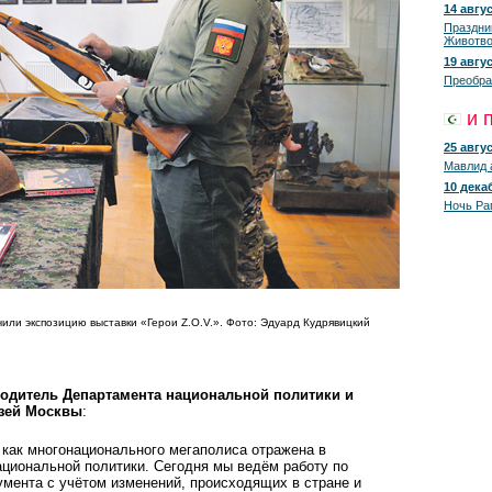
14 авгус
Праздни
Животво
19 авгус
Преобра
и 
25 авгус
Мавлид 
10 декаб
Ночь Ра
ли экспозицию выставки «Герои Z.O.V.». Фото: Эдуард Кудрявицкий
водитель Департамента национальной политики и
зей Москвы
:
 как многонационального мегаполиса отражена в
ациональной политики. Сегодня мы ведём работу по
умента с учётом изменений, происходящих в стране и