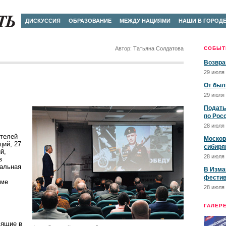
ДИСКУССИЯ
ОБРАЗОВАНИЕ
МЕЖДУ НАЦИЯМИ
НАШИ В ГОРОД
Автор: Татьяна Солдатова
СОБЫТ
Возвра
29 июля 
От был
29 июля 
Подать
по Рос
28 июля 
ителей
Москов
ций, 27
сибиря
й,
28 июля 
в
нальная
В Изма
фестив
оме
28 июля 
ГАЛЕР
дящие в