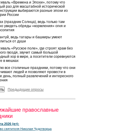
иваль «Времена и Эпохи», потому что
ый раз для масштабной исторической
нструкции выбираются разные эпохи из
рии России
х (праздник Солнца), ведь только там
о увидеть обряды «кормления» огня и
ысопития
нтуй, ведь татары и башкиры умеют
литься от души
иваль «Русское поле», где строят храм без
ого гвоздя, звучит самый большой
дный хор в мире, а посетители соревнуются
ге в мешках
ю все столичные праздники, потому что они
чивают людей и позволяют провести в
е день, полный развлечений и интересного
ения
Предыдущие опросы
ижайшие православные
дники
та 2026 (вт):
во святителя Николая Чудотворца