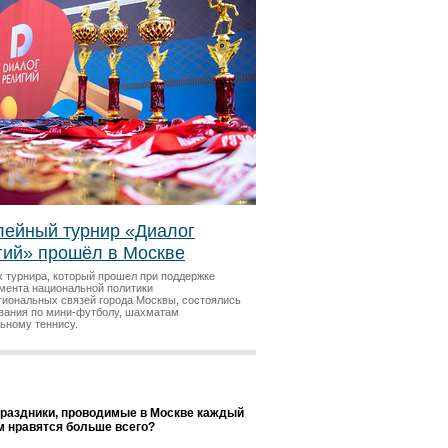
ейный турнир «Диалог
гий» прошёл в Москве
х турнира, который прошел при поддержке
мента национальной политики
гиональных связей города Москвы, состоялись
вания по мини-футболу, шахматам
льному теннису.
праздники, проводимые в Москве каждый
ам нравятся больше всего?