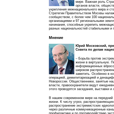
мире. Важная роль Стра
органов власти, общест
укрепления межнационального мира и ста
Стратегии Правительством Москвы налаж
сообществом, с более чем 100 национал
организациями и 97 региональными земл
начинания, способные укрепить межнаци
разных национальностей стабильными и 
Мнение
Юрий Московский, пре
Совета по делам наци
– Борьба против экстре
жизни в виртуальную. П
информационных вбросов
широком распространени
заметить. Особенно в к
операцией, демилитаризацией и денацифи
Новороссии. Общественники, занятые на
власти, правоохранители ведут ежедневн
этого проводятся заседания, выставки и
В нашем современном мире на передний 
жизни. К числу угроз, распространяющих
распространение экстремистских идеолог
через различные коммуникационные кана
профилактике и по противодей­ствию экс