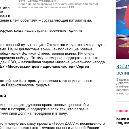
Фото: Эдуард Кудрявицкий
е
Перед началом форума его участникам показали фильм
атами
в память о воинах, погибших в зоне СВО.
ке
беды в
жение к тем событиям – составляющая патриотизма.
форуме, когда наша страна переживает один из
инственный путь к защите Отечества и русского мира, путь
щему. Наши доблестные воины, выполняющие боевые
победителей Великой Отечественной войны. Им очень
ворочную победу. Потому всемерная поддержка тех, кто
адач СВО, – важнейшая задача многонационального народа
Юбил
ГБУ «Московский дом национальностей» Сергей
рели
В рамка
 важнейшим фактором укрепления межнационального
Департа
ь на Патриотическом форуме.
и межре
соревно
и насто
ной
лице по защите духовно-нравственных ценностей и
ях в истории, о поддержке всех тех, кто сегодня
ОПРОС
няя свой долг на передовой и в тылу.
Какие 
год, в
или новую выставку проекта «Герои Z.O.V.», посвящённого
н призван поддержать лучших сынов и дочерей России,