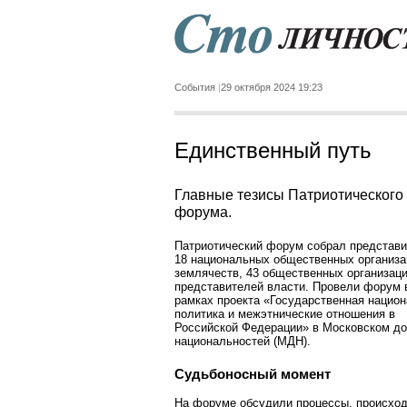
События
29 октября 2024 19:23
Единственный путь
Главные тезисы Патриотического
форума.
Патриотический форум собрал представ
18 национальных общественных организа
землячеств, 43 общественных организаци
представителей власти. Провели форум 
рамках проекта «Государственная нацио
политика и межэтнические отношения в
Российской Федерации» в Московском д
национальностей (МДН).
Судьбоносный момент
На форуме обсудили процессы, происхо