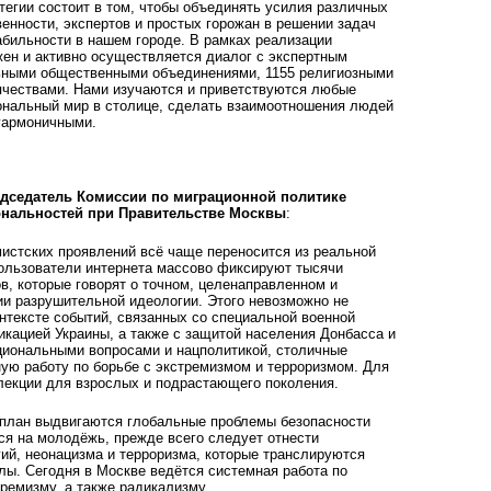
тегии состоит в том, чтобы объединять усилия различных
венности, экспертов и простых горожан в решении задач
бильности в нашем городе. В рамках реализации
ен и активно осуществляется диалог с экспертным
ьными общественными объединениями, 1155 религиозными
ячествами. Нами изучаются и приветствуются любые
ональный мир в столице, сделать взаимоотношения людей
гармоничными.
дседатель Комиссии по миграционной политике
ональностей при Правительстве Москвы
:
мистских проявлений всё чаще переносится из реальной
ользователи интернета массово фиксируют тысячи
, которые говорят о точном, целенаправленном и
и разрушительной идеологии. Этого невозможно не
онтексте событий, связанных со специальной военной
кацией Украины, а также с защитой населения Донбасса и
циональными вопросами и нацполитикой, столичные
ую работу по борьбе с экстремизмом и терроризмом. Для
 лекции для взрослых и подрастающего поколения.
план выдвигаются глобальные проблемы безопасности
ся на молодёжь, прежде всего следует отнести
ий, неонацизма и терроризма, которые транслируются
лы. Сегодня в Москве ведётся системная работа по
тремизму, а также радикализму.