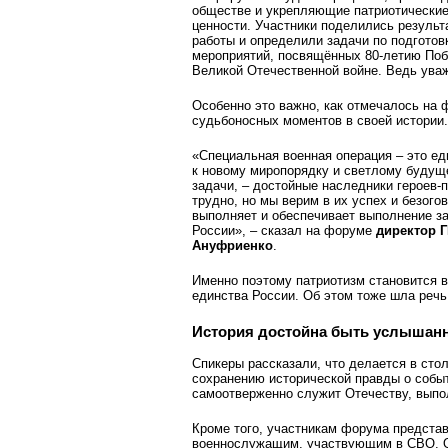
обществе и укрепляющие патриотически
ценности. Участники поделились результ
работы и определили задачи по подготов
мероприятий, посвящённых 80-летию По
Великой Отечественной войне. Ведь ува
Особенно это важно, как отмечалось на 
судьбоносных моментов в своей истории.
«Специальная военная операция – это ед
к новому миропорядку и светлому буду
задачи, – достойные наследники героев-
трудно, но мы верим в их успех и безого
выполняет и обеспечивает выполнение з
России», – сказал на форуме
директор 
Ануфриенко
.
Именно поэтому патриотизм становится
единства России. Об этом тоже шла реч
История достойна быть услышан
Спикеры рассказали, что делается в сто
сохранению исторической правды о событи
самоотверженно служит Отечеству, выпол
Кроме того, участникам форума представ
военнослужащим, участвующим в СВО. О