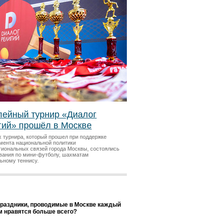
ейный турнир «Диалог
гий» прошёл в Москве
х турнира, который прошел при поддержке
мента национальной политики
гиональных связей города Москвы, состоялись
вания по мини-футболу, шахматам
льному теннису.
праздники, проводимые в Москве каждый
ам нравятся больше всего?