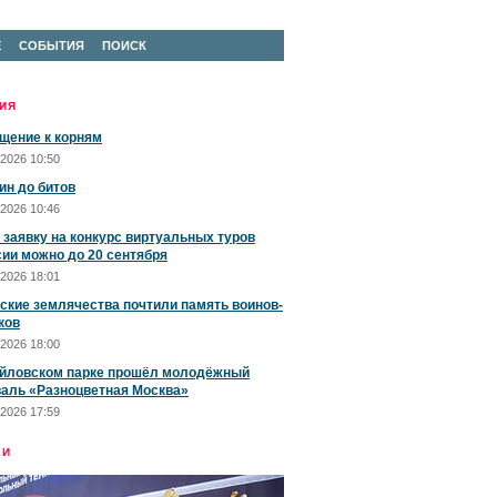
Е
СОБЫТИЯ
ПОИСК
ИЯ
щение к корням
2026 10:50
ин до битов
2026 10:46
 заявку на конкурс виртуальных туров
сии можно до 20 сентября
2026 18:01
ские землячества почтили память воинов-
ков
2026 18:00
йловском парке прошёл молодёжный
аль «Разноцветная Москва»
2026 17:59
ЕИ