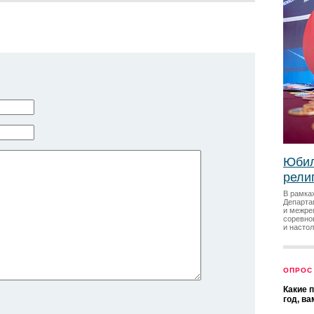
Юбил
рели
В рамка
Департа
и межре
соревно
и насто
ОПРОС
Какие 
год, в