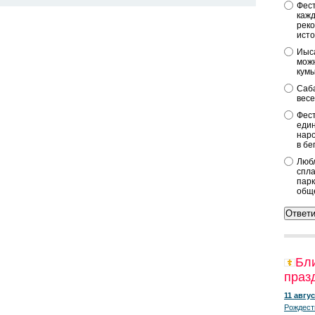
Фест
кажд
реко
исто
Иыса
можн
кум
Саба
весе
Фест
един
наро
в бе
Любл
спла
парк
общ
Бл
праз
11 авгус
Рождест