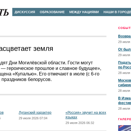
ДИСКУССИЯ
ОБРАЗОВАНИЕ
МЕЖДУ НАЦИЯМИ
НАШИ В ГОРОД
СОБЫТ
Возвра
29 июля 
расцветает земля
От был
29 июля 
ят Дни Могилёвской области. Гости могут
Подать
по Рос
 — героическое прошлое и славное будущее»,
28 июля 
щена «Купалью». Его отмечают в июле (с 6-го
х праздников белорусов.
Москов
сибиря
28 июля 
В Изма
фестив
28 июля 
ов
Луганский характер
«Россия» звучит на всех
языках
6
29 июля 2026 07:04
ГАЛЕР
29 июля 2026 06:32