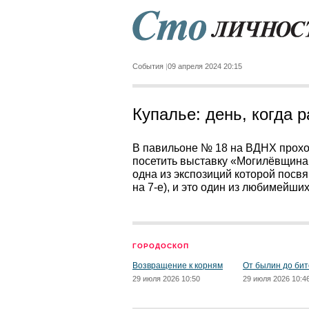
События
09 апреля 2024 20:15
Купалье: день, когда 
В павильоне № 18 на ВДНХ проход
посетить выставку «Могилёвщина
одна из экспозиций которой посвя
на 7-е), и это один из любимейши
ГОРОДОСКОП
Возвращение к корням
От былин до бит
29 июля 2026 10:50
29 июля 2026 10:4