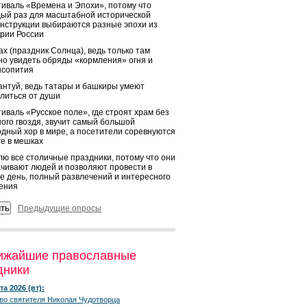
иваль «Времена и Эпохи», потому что
ый раз для масштабной исторической
нструкции выбираются разные эпохи из
рии России
х (праздник Солнца), ведь только там
о увидеть обряды «кормления» огня и
ысопития
нтуй, ведь татары и башкиры умеют
литься от души
иваль «Русское поле», где строят храм без
ого гвоздя, звучит самый большой
дный хор в мире, а посетители соревнуются
ге в мешках
ю все столичные праздники, потому что они
чивают людей и позволяют провести в
е день, полный развлечений и интересного
ения
Предыдущие опросы
ижайшие православные
дники
та 2026 (вт):
во святителя Николая Чудотворца