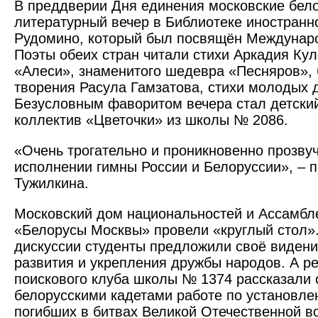
В преддверии Дня единения московские бел
литературный вечер в Библиотеке иностранн
Рудомино, который был посвящён Междунар
Поэты обеих стран читали стихи Аркадия Ку
«Алеси», знаменитого шедевра «Песняров»,
творения Расула Гамзатова, стихи молодых 
Безусловным фаворитом вечера стал детски
коллектив «Цветоч­ки» из школы № 2086.
«Очень трогательно и проникновенно прозвуч
исполнении гимны России и Белоруссии», – 
Тужилкина.
Московский дом нацио­нальностей и Ассамбл
«Белорусы Моск­вы» провели «круглый стол»
дискуссии студенты предложили своё виден
развития и укрепления дружбы народов. А ре
поискового клуба школы № 1374 рассказали 
бело­русскими кадетами работе по установл
погибших в битвах Великой Отечественной в