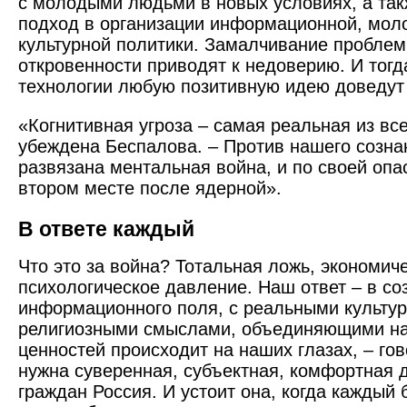
с молодыми людьми в новых условиях, а та
подход в организации информационной, мол
культурной политики. Замалчивание проблем,
откровенности приводят к недоверию. И то
технологии любую позитивную идею доведут 
«Когнитивная угроза – самая реальная из вс
убеждена Беспалова. – Против нашего созн
развязана ментальная война, и по своей опа
втором месте после ядерной».
В ответе каждый
Что это за война? Тотальная ложь, экономич
психологическое давление. Наш ответ – в со
информационного поля, с реальными культу
религиозными смыслами, объединяющими на
ценностей происходит на наших глазах, – го
нужна суверенная, субъектная, комфорт­ная 
граждан Россия. И устоит она, когда каждый 