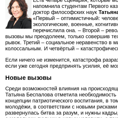
Есть четыре сценария, которые мо
напомнила студентам Первого каз
доктор философских наук
Татьян
«Первый – оптимистичный: челов
экологические, военные, когнитив
перечислила она. – Второй – рев
вызовы мы преодолеем, только совершив те
рывок. Третий – социальное неравенство в м
колоссальным. И четвёртый – катастрофичес
Если ничего не изменится, катастрофа разраз
если уже сегодня предпринять усилия, её мо
Новые вызовы
Среди возможностей влияния на происходя
Татьяна Беспалова отметила необходимость
концепции патриотического воспитания, в том
молодёжи, в соответствии с новыми рисками 
развернулась битва за разум, и нужны кадр