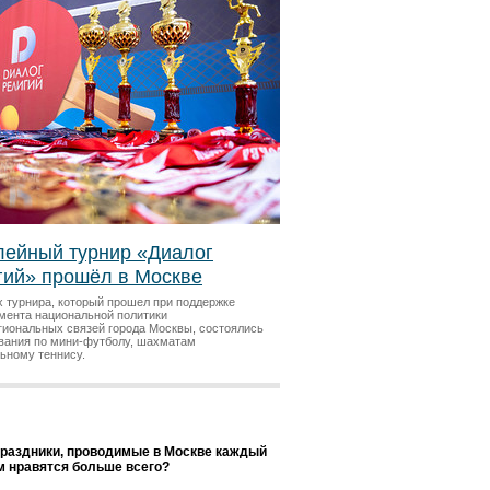
ейный турнир «Диалог
гий» прошёл в Москве
х турнира, который прошел при поддержке
мента национальной политики
гиональных связей города Москвы, состоялись
вания по мини-футболу, шахматам
льному теннису.
праздники, проводимые в Москве каждый
ам нравятся больше всего?