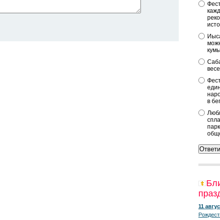
Фест
кажд
реко
исто
Иыса
можн
кум
Саба
весе
Фест
един
наро
в бе
Любл
спла
парк
общ
Бл
праз
11 авгус
Рождест