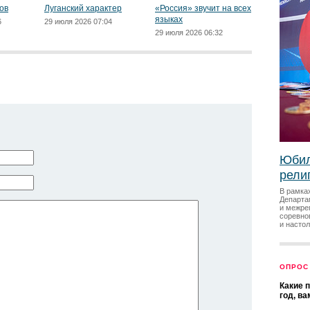
ов
Луганский характер
«Россия» звучит на всех
языках
6
29 июля 2026 07:04
29 июля 2026 06:32
Юбил
рели
В рамка
Департа
и межре
соревно
и насто
ОПРОС
Какие 
год, в