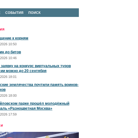
Е
СОБЫТИЯ
ПОИСК
ИЯ
щение к корням
2026 10:50
ин до битов
2026 10:46
 заявку на конкурс виртуальных туров
сии можно до 20 сентября
2026 18:01
ские землячества почтили память воинов-
ков
2026 18:00
йловском парке прошёл молодёжный
аль «Разноцветная Москва»
2026 17:59
ЕИ