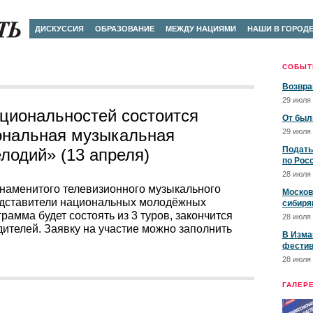
ДИСКУССИЯ
ОБРАЗОВАНИЕ
МЕЖДУ НАЦИЯМИ
НАШИ В ГОРОД
СОБЫТ
Возвра
29 июля 
циональностей состоится
От был
нальная музыкальная
29 июля 
Подать
лодий» (13 апреля)
по Рос
28 июля 
знаменитого телевизионного музыкального
Москов
едставители национальных молодёжных
сибиря
рамма будет состоять из 3 туров, закончится
28 июля 
ителей. Заявку на участие можно заполнить
В Изма
фестив
28 июля 
ГАЛЕР