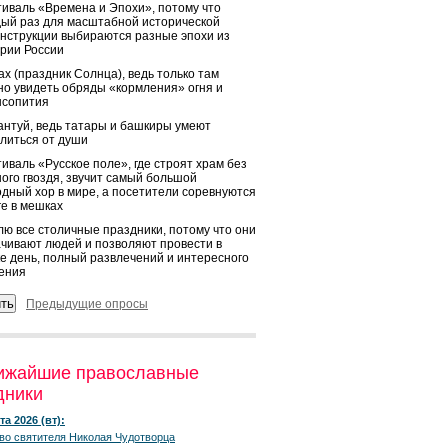
иваль «Времена и Эпохи», потому что
ый раз для масштабной исторической
нструкции выбираются разные эпохи из
рии России
х (праздник Солнца), ведь только там
о увидеть обряды «кормления» огня и
ысопития
нтуй, ведь татары и башкиры умеют
литься от души
иваль «Русское поле», где строят храм без
ого гвоздя, звучит самый большой
дный хор в мире, а посетители соревнуются
ге в мешках
ю все столичные праздники, потому что они
чивают людей и позволяют провести в
е день, полный развлечений и интересного
ения
Предыдущие опросы
ижайшие православные
дники
та 2026 (вт):
во святителя Николая Чудотворца