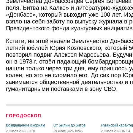
Землячества Донбассовцев Сергея Богачёва
поля. Битва на Калке» и литературно-худож
«Донбасс», который выходит уже 100 лет. Из
взяло на себя заботу по выпуску журнала в 
Президентского фонда культурных инициатив
Кстати, на этой неделе Землячество Донбасс
летний юбилей Юрия Козловского, который 5
повторил подвиг Алексея Маресьева. Будучи
он в 1973 г. отвёл падающий бомбардировщи
нашли только через три дня, ему пришлось у
колен, но это не сломило его. До сих пор Ю
занимается общественной деятельностью и п
гуманитарными поставками в зону СВО.
ГОРОДОСКОП
Возвращение к корням
От былин до битов
Луганский характе
29 июля 2026 10:50
29 июля 2026 10:46
29 июля 2026 07:04