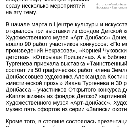
сразу несколько мероприятий
Фото: t.me/artdonbass
Выставка «Таинствен
на эту тему.
В начале марта в Центре культуры и искусс
открылось три выставки из фондов Детской к
Художественного музея «Арт-Донбасс» Донец
вошло 90 работ участников конкурсов: «По 
произведений Нек­расова», «Корней Чуковски
детства», «Открывая Пришвина». А в библио
Тургенева приехала выставка «Таинственный
состоит из 50 графических работ члена Земл
Донбассовцев художника Александра Костин
«мистической прозы» Ивана Тургенева и 30 р
Донбасса – участников Открытого конкурса д
«Капля жизни» из фондов Детской картинной
Художественного музея «Арт-Донбасс». Худо
музею пять офортов из серии «Записки охотн
Кроме того, в столице состоялась презентаци