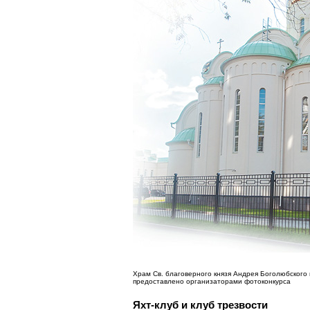
Храм Св. благоверного князя Андрея Боголюбского 
предоставлено организаторами фотоконкурса
Яхт-клуб и клуб трезвости