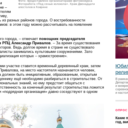
Фото: предоставлено организаторами фотоконкурса
ем
Фоторабота «Под сенью колокола». Храм Двенадцати
не –
апостолов в Ховрине
ителям
тиву,
 из разных районов города. О востребованности
мов: в этом году можно рассчитывать на появление
о города, – отмечает
помощник председателя
я РПЦ Александр Привалов
. – За время существования
торов. Ведь долгое время в стране не существовало
алисты занимались культовыми сооружениями. Зато
циализация которых – храмостроение».
Юбил
ями участке ставится временный деревянный храм, затем
Привалова, на место настоятеля назначается человек,
рели
а должен быть инициативным, образованным, открытым
щеннику ещё необходимо разбираться в строительстве. От
В рамка
Департа
сиональных знаний, но ему предстоит общаться с
и межре
тственность за конечный результат строительства ложится
соревно
 и «подрядная организация» давно соседствуют в одном
и насто
ОПРОС
Какие 
год, в