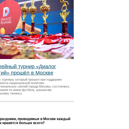
ейный турнир «Диалог
гий» прошёл в Москве
х турнира, который прошел при поддержке
мента национальной политики
гиональных связей города Москвы, состоялись
вания по мини-футболу, шахматам
льному теннису.
праздники, проводимые в Москве каждый
ам нравятся больше всего?