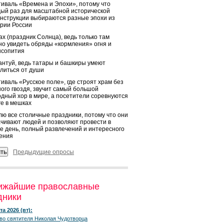
иваль «Времена и Эпохи», потому что
ый раз для масштабной исторической
нструкции выбираются разные эпохи из
рии России
х (праздник Солнца), ведь только там
о увидеть обряды «кормления» огня и
ысопития
нтуй, ведь татары и башкиры умеют
литься от души
иваль «Русское поле», где строят храм без
ого гвоздя, звучит самый большой
дный хор в мире, а посетители соревнуются
ге в мешках
ю все столичные праздники, потому что они
чивают людей и позволяют провести в
е день, полный развлечений и интересного
ения
Предыдущие опросы
ижайшие православные
дники
та 2026 (вт):
во святителя Николая Чудотворца