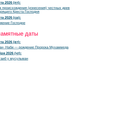
та 2026 (пт):
к происхождения (изнесения) честных древ
рящего Креста Господня
та 2026 (ср):
жение Господне
памятные даты
та 2026 (вт):
ан- Наби — рождение Пророка Мухаммеда
ря 2026 (чт):
гаиб у мусульман