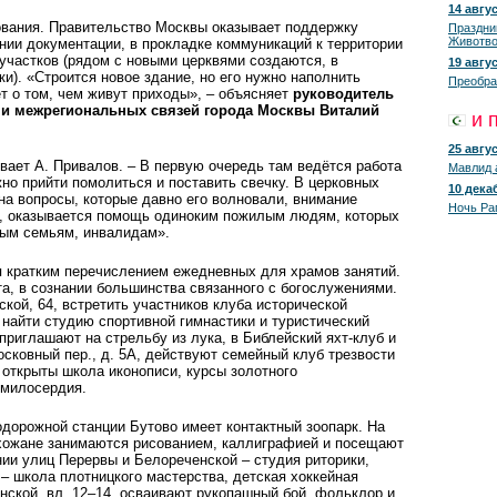
14 авгус
ования. Правительство Москвы оказывает поддержку
Праздни
Животво
нии документации, в прокладке коммуникаций к территории
участков (рядом с новыми церквями создаются, в
19 авгус
и). «Строится новое здание, но его нужно наполнить
Преобра
т о том, чем живут приходы», – объясняет
руководитель
 и межрегиональных связей города Москвы Виталий
и 
25 авгус
ивает А. Привалов. – В первую очередь там ведётся работа
Мавлид 
жно прийти помолиться и поставить свечку. В церковных
10 декаб
 на вопросы, которые давно его волновали, внимание
Ночь Ра
о, оказывается помощь одиноким пожилым людям, которых
ным семьям, инвалидам».
 кратким перечислением ежедневных для храмов занятий.
а, в сознании большинства связанного с богослужениями.
кой, 64, встретить участников клуба исторической
 – найти студию спортивной гимнастики и туристический
 приглашают на стрельбу из лука, в Библейский яхт-клуб и
осковный пер., д. 5А, действуют семейный клуб трезвости
, открыты школа иконописи, курсы золотного
 милосердия.
дорожной станции Бутово имеет контактный зоопарк. На
рихожане занимаются рисованием, каллиграфией и посещают
ии улиц Перервы и Белореченской – студия риторики,
, – школа плотницкого мастерства, детская хоккейная
инской, вл. 12–14, осваивают рукопашный бой, фольклор и