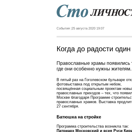
События
25 августа 2020 19:07
Когда до радости один
Православные храмы появились 
где они особенно нужны жителям.
В пятый раз на Гоголевском бульваре от
фотовыставка под открытым небом,
посвящённая социальным проектам новы
православных приходов – тех, что появи
Москве благодаря Программе строительс
православных храмов. Выставка продлит
27 сентября.
Батюшка на стройке
Программа строительства возникла так:
Патриарх Московский и всея Руси Кир