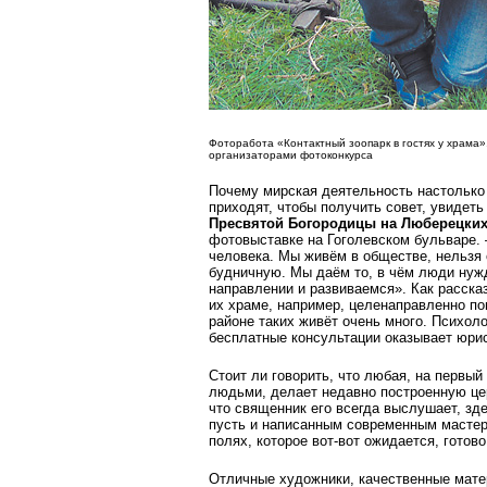
Фоторабота «Контактный зоопарк в гостях у храма
организаторами фотоконкурса
Почему мирская деятельность настолько
приходят, чтобы получить совет, увидеть
Пресвятой Богородицы на Люберецких
фотовыставке на Гоголевском бульваре. 
человека. Мы живём в обществе, нельзя 
будничную. Мы даём то, в чём люди нуж
направлении и развиваемся». Как расск
их храме, например, целенаправленно п
районе таких живёт очень много. Психоло
бесплатные консультации оказывает юрис
Стоит ли говорить, что любая, на первый
людьми, делает недавно построенную це
что священник его всегда выслушает, зд
пусть и написанным современным мастер
полях, которое вот-вот ожидается, готово
Отличные художники, качественные мате