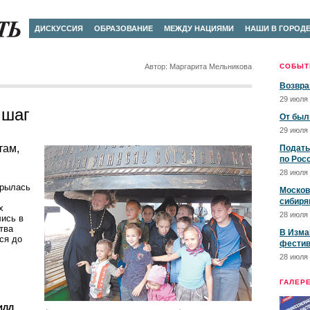
ДИСКУССИЯ
ОБРАЗОВАНИЕ
МЕЖДУ НАЦИЯМИ
НАШИ В ГОРОД
Автор: Маргарита Мельникова
СОБЫТ
Возвра
29 июля 
 шаг
От был
29 июля 
там,
Подать
по Рос
28 июля 
крылась
Москов
сибиря
х
28 июля 
лись в
тва
В Изма
ся до
фестив
28 июля 
ГАЛЕР
илл