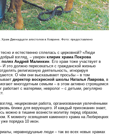
». Храм Двенадцати апостолов в Ховрине. Фото: предоставлено
 тесно и естественно сплелась с церковной? «Люди
 добрый взгляд, – уверен
клирик храма Покрова
 полях Андрей Малинкин
. Его храм тоже участвует в
– И это должно пересекаться с гражданской жизнью
отделять религиозную деятельность, игнорируя
даются. О чём они высказывают просьбы – в том
азывает
директор воскресной школы Наталья Лаврова
, в
омогают многодетным семьям – в этом активно строящемся
г работает с матерями, невролог – с детьми, регулярно
т.
 взгляд, нецерковная работа, организованная увлечёнными
рковь ближе для верующего. И каждый прихожанин знает,
есь можно в тишине вознести молитву перед образом,
ом. К моменту освящения каменного храма на Люберецких
 уже порядка 10 икон.
риалы, неравнодушные люди – так во всех новых храмах