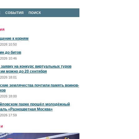
Е
СОБЫТИЯ
ПОИСК
ИЯ
щение к корням
2026 10:50
ин до битов
2026 10:46
 заявку на конкурс виртуальных туров
сии можно до 20 сентября
2026 18:01
ские землячества почтили память воинов-
ков
2026 18:00
йловском парке прошёл молодёжный
аль «Разноцветная Москва»
2026 17:59
ЕИ