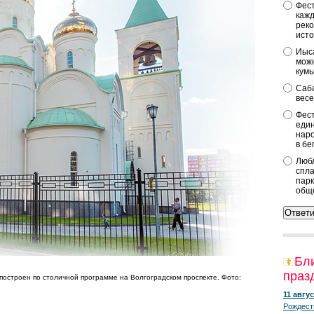
Фест
кажд
реко
исто
Иыса
можн
кум
Саба
весе
Фест
един
наро
в бе
Любл
спла
парк
общ
Бл
праз
построен по столичной программе на Волгоградском проспекте. Фото:
11 авгус
Рождест