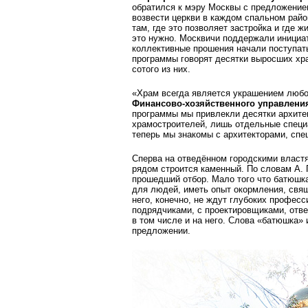
обратился к мэру Москвы с предложени
возвести церкви в каждом спальном райо
там, где это позволяет застройка и где ж
это нужно. Москвичи поддержали инициа
коллективные прошения начали поступать
программы говорят десятки выросших хра
сотого из них.
«Храм всегда является украшением любог
Финансово-хозяйственного управлени
программы мы привлекли десятки архитек
храмостроителей, лишь отдельные специ
теперь мы знакомы с архитекторами, спе
Сперва на отведённом городскими власт
рядом строится каменный. По словам А. 
прошедший отбор. Мало того что батюшк
для людей, иметь опыт окормления, свя
него, конечно, не ждут глубоких профес
подрядчиками, с проектировщиками, отве
в том числе и на него. Слова «батюшка»
предложении.