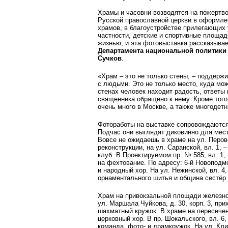
Храмы и часовни возводятся на пожертв
Русской православной церкви в оформ­ле
храмов, в благоустройстве прилегающих 
частности, детские и спортивные площадк
жизнью, и эта фотовыставка рассказывае
Департамента национальной политики
Сучков
.
«Храм – это не только стены, – поддерж
с людьми. Это не только место, куда мо
стенах человек находит радость, ответы
священника обращено к нему. Кроме тог
очень много в Москве, а также многодет
Фотоработы на выставке сопровождаются
Подчас они выглядят диковинно для мест
Вовсе не ожидаешь в храме на ул. Перовс
реконструкции, на ул. Саранской, вл. 1,
клуб. В Проектируемом пр. № 585, вл. 1,
на фехтование. По адресу: 6-й Новоподм
и народный хор. На ул. Нежинской, вл. 4
орнаментального шитья и община сестёр
Храм на привокзальной площади железно
ул. Маршала Чуйкова, д. 30, корп. 3, п
шахматный кружок. В храме на пересечен
церковный хор. В пр. Шокальского, вл. 6
команда, фото- и драм­кружок. На ул. Кл