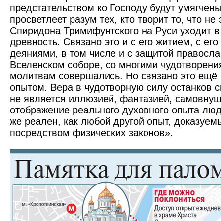
предстательст­вом ко Господу будут умягчен
просветлеет разум тех, кто творит то, что не
Спиридона Тримифунтского на Руси уходит в
древность. Связано это и с его житием, с ег
деяниями, в том числе и с защитой правосл
Вселенском соборе, со многими чудотворения
молитвам совершались. Но связано это ещё
опытом. Вера в чудотворную силу останков 
не является иллюзией, фантазией, самовну
отображение реального духовного опыта люде
же реален, как любой другой опыт, доказуемы
посредством физических законов».