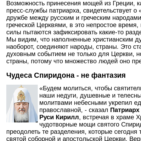
Возможность принесения мощей из Греции, к
пресс-службы патриарха, свидетельствует о 
дружбе между русским и греческим народами
греческой Церквями, в это непростое время,
силы пытаются зафиксировать какие-то разд
Мы видим, что наполненные христианским д
наоборот, соединяют народы, страны. Это с
духовным событием не только для Церкви, н
страны, потому что множество людей оно пр
Чудеса Спиридона - не фантазия
«Будем молиться, чтобы святите
наши недуги, душевные и телесны
молитвами небесными укрепил ед
православной, - сказал
Патриарх
Руси Кирилл
, встречая в храме 
чудотворные мощи святого Спирид
преодолеть те разделения, которые сегодня 
святой соборной и апостольской Церкви. Вер