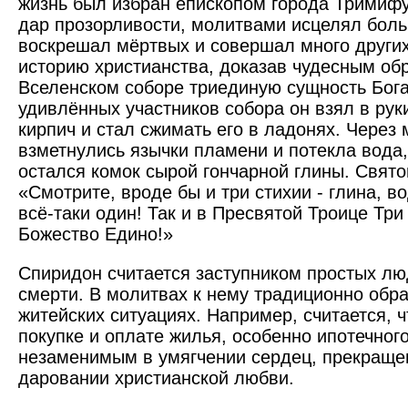
жизнь был избран епископом города Тримиф
дар прозорливости, молитвами исцелял боль
воскрешал мёртвых и совершал много других
историю христианства, доказав чудесным об
Вселенском соборе триединую сущность Бога.
удивлённых участников собора он взял в ру
кирпич и стал сжимать его в ладонях. Через 
взметнулись язычки пламени и потекла вода,
остался комок сырой гончарной глины. Свято
«Смотрите, вроде бы и три стихии - глина, во
всё-таки один! Так и в Пресвятой Троице Три
Божество Едино!»
Спиридон считается заступником простых лю
смерти. В молитвах к нему традиционно обр
житейских ситуациях. Например, считается, 
покупке и оплате жилья, особенно ипотечного
незаменимым в умягчении сердец, прекраще
даровании христианской любви.