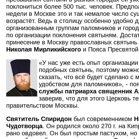
поклониться более 500 тыс. человек. Предпол
недели в Москве это и так немалое число с
возрастёт. Ведь в столицу особенно удобно 
организованным группам паломников и город
по организации поклонения святыням. Доста
принесение в Москву православных святынь
Николая Мирликийского
и Пояса Пресвятой
«У нас уже есть опыт организаци
подобных святынь, поэтому можн
сказать, что всё будет сделано с
удобством для паломников», - п
службы патриарха священник А
заверив, что для этого Церковь т
правительством Москвы.
Святитель Спиридон
был современником
Н
Чудотворца
. Он родился около 270 г. на Кип
рано овдовел. Он был простым пастухом, но