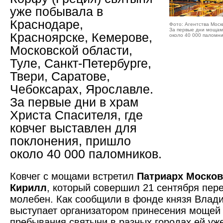
уже побывала в
Краснодаре,
Фото: Агентства Моск
За первые дни мощам
Красноярске, Кемерове,
около 40 000 паломни
Московской области,
Туле, Санкт-Петербурге,
Твери, Саратове,
Чебоксарах, Ярославле.
За первые дни в храм
Христа Спасителя, где
ковчег выставлен для
поклонения, пришло
около 40 000 паломников.
Ковчег с мощами встретил
Патриарх Московс
Кирилл
, который совершил 21 сентября пер
молебен. Как сообщили в фонде князя Влад
выступает организатором принесения мощей 
пребывания святыни в разных городах ей уж