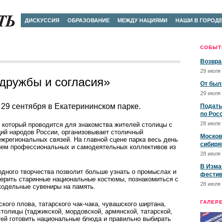
ДИСКУССИЯ
ОБРАЗОВАНИЕ
МЕЖДУ НАЦИЯМИ
НАШИ В ГОРОД
СОБЫТ
Возвра
29 июля 
 дружбы и согласия»
От был
29 июля 
 29 сентября в Екатерининском парке.
Подать
по Рос
28 июля 
 который проводится для знакомства жителей столицы с
ций народов России, организовывает столичный
Москов
жрегиональных связей. На главной сцене парка весь день
сибиря
тием профессиональных и самодеятельных коллективов из
28 июля 
В Изма
дного творчест­ва позволит больше узнать о промыслах и
фестив
мерить старинные национальные костюмы, познакомиться с
28 июля 
кодельные сувениры на память.
ГАЛЕР
кого плова, татарского чак-чака, чувашского ширтана,
столицы (таджикской, мордовской, армянской, татарской,
тей готовить национальные блюда и правильно выбирать