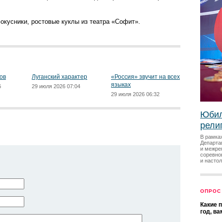
фокусники, ростовые куклы из театра «Софит».
ов
Луганский характер
«Россия» звучит на всех
языках
6
29 июля 2026 07:04
29 июля 2026 06:32
Юбил
рели
В рамка
Департа
и межре
соревно
и насто
ОПРОС
Какие 
год, в