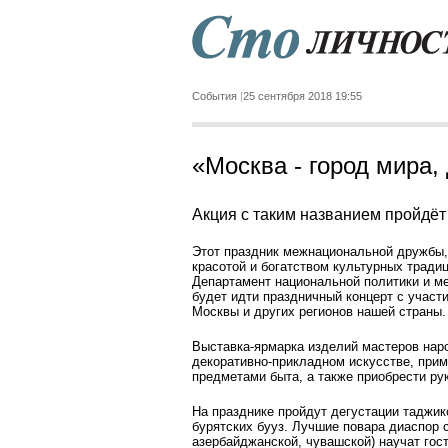
События
25 сентября 2018 19:55
«Москва - город мира,
Акция с таким названием пройдёт
Этот праздник межнациональной дружбы,
красотой и богатством культурных тради
Департамент национальной политики и ме
будет идти праздничный концерт с учас
Москвы и других регионов нашей страны.
Выставка-ярмарка изделий мастеров наро
декоративно-прикладном искусстве, при
предметами быта, а также приобрести ру
На празднике пройдут дегустации таджикс
бурятских бууз. Лучшие повара диаспор 
азербайджанской, чувашской) научат гос