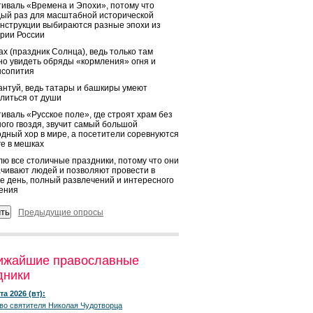
иваль «Времена и Эпохи», потому что
ый раз для масштабной исторической
нструкции выбираются разные эпохи из
рии России
х (праздник Солнца), ведь только там
о увидеть обряды «кормления» огня и
ысопития
нтуй, ведь татары и башкиры умеют
литься от души
иваль «Русское поле», где строят храм без
ого гвоздя, звучит самый большой
дный хор в мире, а посетители соревнуются
ге в мешках
ю все столичные праздники, потому что они
чивают людей и позволяют провести в
е день, полный развлечений и интересного
ения
Предыдущие опросы
ижайшие православные
дники
та 2026 (вт):
во святителя Николая Чудотворца