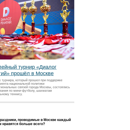
ейный турнир «Диалог
гий» прошёл в Москве
х турнира, который прошел при поддержке
мента национальной политики
гиональных связей города Москвы, состоялись
вания по мини-футболу, шахматам
льному теннису.
праздники, проводимые в Москве каждый
ам нравятся больше всего?