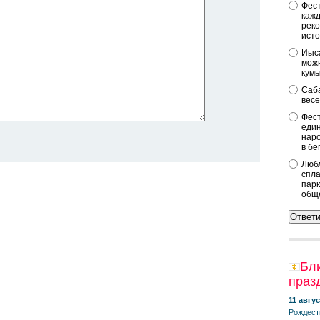
Фест
кажд
реко
исто
Иыса
можн
кум
Саба
весе
Фест
един
наро
в бе
Любл
спла
парк
общ
Бл
праз
11 авгус
Рождест