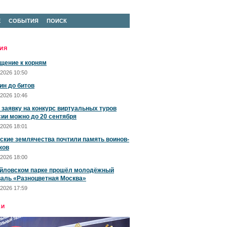
Е
СОБЫТИЯ
ПОИСК
ИЯ
щение к корням
2026 10:50
ин до битов
2026 10:46
 заявку на конкурс виртуальных туров
сии можно до 20 сентября
2026 18:01
ские землячества почтили память воинов-
ков
2026 18:00
йловском парке прошёл молодёжный
аль «Разноцветная Москва»
2026 17:59
ЕИ