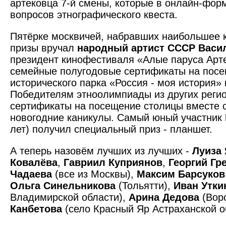
артековца 7-й смены, которые в онлайн-форм
вопросов этнографического квеста.
Пятёрке москвичей, набравших наибольшее 
призы вручал
народный артист СССР Васи
президент кинофестиваля «Алые паруса Арте
семейные полугодовые сертификаты на пос
исторического парка «Россия - моя история»
Победителям этноолимпиады из других реги
сертификаты на посещение столицы вместе 
новогодние каникулы. Самый юный участник
лет) получил специальный приз - планшет.
А теперь назовём лучших из лучших -
Луиза 
Ковалёва
,
Гавриил Куприянов
,
Георгий Гр
Чадаева
(все из Москвы),
Максим Барсуков
Ольга Синельникова
(Тольятти),
Иван Утки
Владимирской области),
Арина Дедова
(Вор
Канбетова
(село Красный Яр Астраханской о