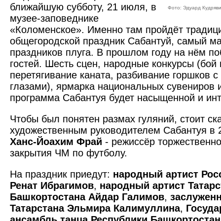
ближайшую субботу, 21 июля, в
Фото: Эдуард Кудряв
музее-заповеднике
«Коломенское». Именно там пройдёт традиц
общегородской праздник Сабантуй, самый м
праздников плуга. В прошлом году на нём п
гостей. Шесть сцен, народные конкурсы (бой
перетягивание каната, разбивание горшков 
глазами), ярмарка национальных сувениров и
программа Сабантуя будет насыщенной и инт
Чтобы был понятен размах гуляний, стоит ска
художественным руководителем Сабантуя в 
Ханс-Йоахим Фрай
- режиссёр торжественн
закрытия ЧМ по футболу.
На праздник приедут:
народный артист Росс
Ренат Ибрагимов
,
народный артист Татарс
Башкортостана Айдар Галимов
,
заслуженн
Татарстана Эльмира Калимуллина
,
Госуда
ансамбль танца Республики Башкортостан