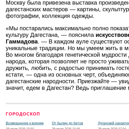
Москву была привезена выставка произведен
дагестанских мастеров — картины, скульптур
фотографии, коллекция одежды.
«Мы постарались максимально полно показа
культуру Дагестана, — пояснила
искусствов
Гаммадова
. — В каждом ауле существуют о
уникальные традиции. Но мы умеем жить в ми
Во многом благодаря генетической мудрости 
народа, которая позволяет не просто уживат
дружить, любить, с радостью принимать гост
кстати, — одна из основных черт, объединя
дагестанские народности. Приезжайте — увид
значит, едем в Дагестан? Ведь приглашение
ГОРОДОСКОП
Возвращение к корням
От былин до битов
Луганский характе
29 июля 2026 10:50
29 июля 2026 10:46
29 июля 2026 07:04