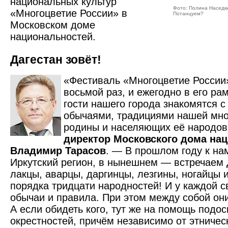
национальных культур
Фото: Полина Наседк
«Многоцветие России» в
Потанцуем?
Московском доме
национальностей.
Дагестан зовёт!
«Фестиваль «Многоцветие России
восьмой раз, и ежегодно в его ра
гости нашего города знакомятся с
обычаями, традициями нашей мн
родины и населяющих её народов
директор Московского дома на
Владимир Тарасов
. — В прошлом году к на
Иркутский регион, в нынешнем — встречаем 
лакцы, аварцы, даргинцы, лезгины, ногайцы 
порядка тридцати народностей! И у каждой св
обычаи и правила. При этом между собой он
А если обидеть кого, тут же на помощь подос
окрестностей, причём независимо от этничес