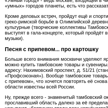
«Умный город» - ведь Москве, входящей в ч
«умных» городов планеты, есть что рассказа
Кроме деловых встреч, пройдут ещё и спорти
греко-римской борьбе в Олимпийской деревне
культурные (творческие коллективы Тамбовс
выступят в гала-концерте, который пройдёт 
музыки).
Песня с припевом... про картошку
Больше всего внимания моск­вичи уделяют яр
можно купить тамбовские товары и сувениры.
адресу: Нахимовский проспект, д. 51/21 (ста
«Профсоюзная»). Вообще тамбовские товары 
с припевом», что хочется повторять её снова
области известны всей России.
Ну, прежде всего - знаменитый тамбовский о
прославивший область далеко за её предела