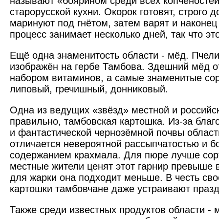
называют «боярином среди всех копчёностей
старорусской кухни. Окорок готовят, строго д
маринуют под гнётом, затем варят и наконец 
процесс занимает несколько дней, так что эт
Ещё одна знаменитость области - мёд. Пчел
изображён на гербе Тамбова. Здешний мёд 
набором витаминов, а самые знаменитые сор
липовый, гречишный, донниковый.
Одна из ведущих «звёзд» мест­ной и российск
правильно, тамбовская картошка. Из-за благ
и фантастической чернозёмной почвы област
отличается невероятной рассыпчатостью и 
содержанием крахмала. Для пюре лучше сорт
местные жители ценят этот гарнир превыше в
для жарки она подходит меньше. В честь св
картошки тамбовчане даже устраивают празд
Также среди известных продуктов области - 