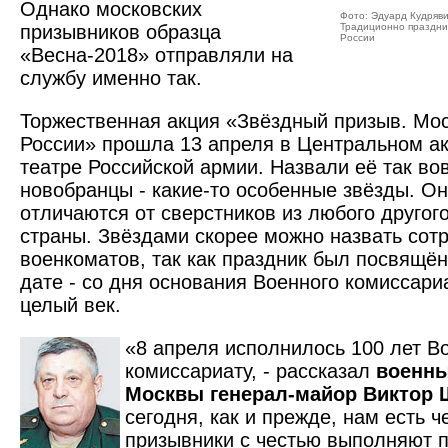
Однако московских
Фото: Эдуард Кудряв
призывников образца
Традиционно праздник
России
«Весна-2018» отправляли на
службу именно так.
Торжественная акция «Звёздный призыв. Мос
России» прошла 13 апреля в Центральном а
театре Российской армии. Назвали её так вов
новобранцы - какие-то особенные звёзды. О
отличаются от сверстников из любого другог
страны. Звёздами скорее можно назвать сот
военкоматов, так как праздник был посвящё
дате - со дня основания Военного комиссар
целый век.
«8 апреля исполнилось 100 лет В
комиссариату, - рассказал
военны
Москвы генерал-майор Виктор
сегодня, как и прежде, нам есть 
призывники с честью выполняют 