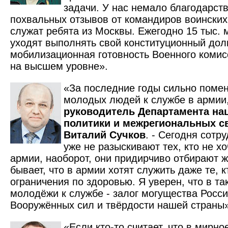
задачи. У нас немало благодарст
похвальных отзывов от командиров воинских 
служат ребята из Москвы. Ежегодно 15 тыс.
уходят выполнять свой конституционный долг
мобилизационная готовность Военного комисс
на высшем уровне».
«За последние годы сильно поме
молодых людей к службе в армии,
руководитель Департамента на
политики и межрегиональных с
Виталий Сучков
. - Сегодня сотр
уже не разыскивают тех, кто не хо
армии, наоборот, они придирчиво отбирают 
бывает, что в армии хотят служить даже те, к
ограничения по здоровью. Я уверен, что в т
молодёжи к службе - залог могущества Росс
Вооружённых сил и твёрдости нашей страны»
«Если кто-то считает, что в мирно