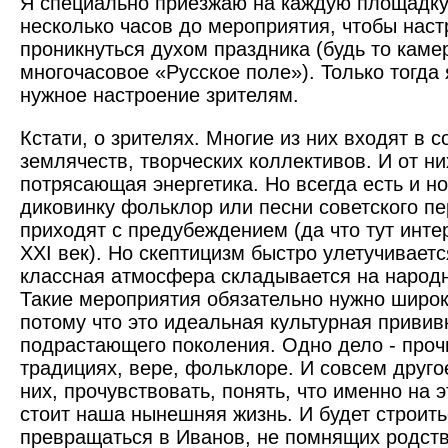
Я специально приезжаю на каждую площадку
несколько часов до мероприятия, чтобы наст
проникнуться духом праздника (будь то каме
многочасовое «Русское поле»). Только тогда 
нужное настроение зрителям.
Кстати, о зрителях. Многие из них входят в с
землячеств, творческих коллективов. И от ни
потрясающая энергетика. Но всегда есть и н
диковинку фольклор или песни советского п
приходят с предубеждением (да что тут инте
XXI век). Но скептицизм быстро улетучиваетс
классная атмосфера складывается на народн
Такие мероприятия обязательно нужно широк
потому что это идеальная культурная привив
подрастающего поколения. Одно дело - прочи
традициях, вере, фольклоре. И совсем другое
них, прочувствовать, понять, что именно на
стоит наша нынешняя жизнь. И будет строит
превращаться в Иванов, не помнящих родств