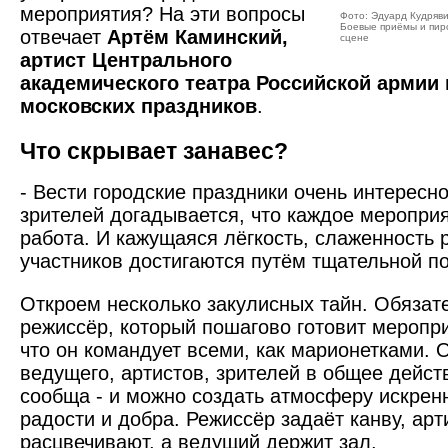
мероприятия? На эти вопросы
Фото: Эдуард Кудряв
Боевые приёмы и пир
отвечает
Артём Каминский,
сцене
артист Центрального
академического театра Российской армии
московских праздников
.
Что скрывает занавес?
- Вести городские праздники очень интересно
зрителей догадывается, что каждое мероприя
работа. И кажущаяся лёгкость, слаженность 
участников достигаются путём тщательной п
Откроем несколько закулисных тайн. Обязат
режиссёр, который пошагово готовит меропри
что он командует всеми, как марионетками. 
ведущего, артистов, зрителей в общее действ
сообща - и можно создать атмосферу искрен
радости и добра. Режиссёр задаёт канву, арт
расцвечивают, а ведущий держит зал.