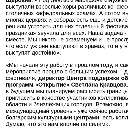
Щербань
. - Под девизом марафона «Музыка
выступали взрослые хоры различных конфесс
столичных кафедральных храмах. А потом вы
многих церквях и соборах есть ещё и детски
решили устроить для них отдельный фестива
праздника» звучала для всех. Наша задача -
вместе. Мы никого не экзаменуем и не прос
что если уж они выступают в храмах, то и у 
выступят достойно».
«Мы начали эту работу в прошлом году, и са
мероприятие прошло с большим успехом, - 
фестиваля,
директор Центра поддержки о
программ «Открытие» Светлана Кравцова
в будущем мы планируем расширить границы
пригласить в качестве участников коллектив
области и близлежащих городов. Возможно, 
международный уровень - уже сейчас работа
болгарским культурными центрами, есть колл
Думаю, что это нам вполне по силам».