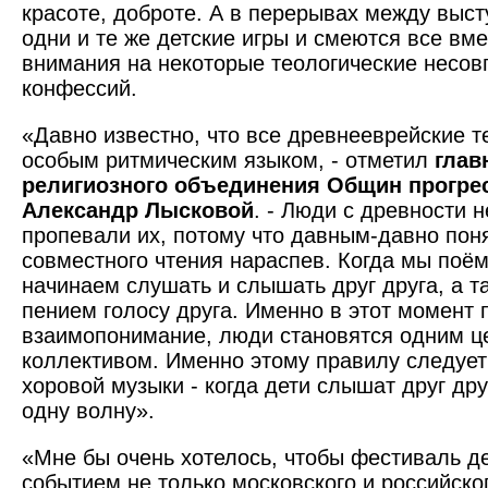
красоте, доброте. А в перерывах между выс
одни и те же детские игры и смеются все вм
внимания на некоторые теологические несов
конфессий.
«Давно известно, что все древнееврейские 
особым ритмическим языком, - отметил
глав
религиозного объединения Общин прогре
Александр Лысковой
. - Люди с древности н
пропевали их, потому что давным-давно пон
совместного чтения нараспев. Когда мы поём
начинаем слушать и слышать друг друга, а т
пением голосу друга. Именно в этот момент 
взаимопонимание, люди становятся одним 
коллективом. Именно этому правилу следуе
хоровой музыки - когда дети слышат друг дру
одну волну».
«Мне бы очень хотелось, чтобы фестиваль де
событием не только московского и российско