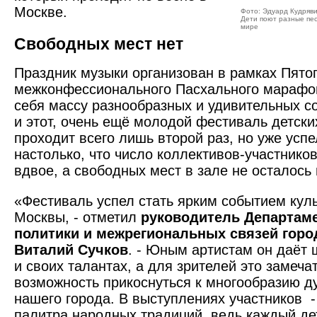
Москве.
Фото: Эдуард Кудряв
Дети поют разные пес
мире
Свободных мест нет
Праздник музыки организован в рамках Пято
межконфессионального Пасхального марафо
себя массу разнообразных и удивительных со
и этот, очень ещё молодой фестиваль детски
проходит всего лишь второй раз, но уже усп
настолько, что число коллективов-участнико
вдвое, а свободных мест в зале не осталось 
«Фестиваль успел стать ярким событием кул
Москвы, - отметил
руководитель Департам
политики и межрегиональных связей гор
Виталий Сучков
. - Юным артистам он даёт 
и своих талантах, а для зрителей это замеча
возможность прикоснуться к многообразию д
нашего города. В выступлениях участников -
палитра народных традиций, ведь каждый дет