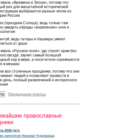
иваль «Времена и Эпохи», потому что
ый раз для масштабной исторической
нструкции выбираются разные эпохи из
рии России
х (праздник Солнца), ведь только там
о увидеть обряды «кормления» огня и
ысопития
нтуй, ведь татары и башкиры умеют
литься от души
иваль «Русское поле», где строят храм без
ого гвоздя, звучит самый большой
дный хор в мире, а посетители соревнуются
ге в мешках
ю все столичные праздники, потому что они
чивают людей и позволяют провести в
е день, полный развлечений и интересного
ения
Предыдущие опросы
ижайшие православные
дники
та 2026 (вт):
во святителя Николая Чудотворца