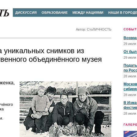
ДИСКУССИЯ
ОБРАЗОВАНИЕ
МЕЖДУ НАЦИЯМИ
НАШИ В ГОРОД
Автор: СтоЛИЧНОСТЬ
СОБЫТ
Возвра
29 июля 
 уникальных снимков из
От был
твенного объединённого музея
29 июля 
Подать
по Рос
28 июля 
женка,
Москов
сибиря
28 июля 
В Изма
учёного
фестив
ка
28 июля 
м.
ГАЛЕР