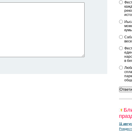
Фест
кажд
реко
исто
Иыса
можн
кум
Саба
весе
Фест
един
наро
в бе
Любл
спла
парк
общ
Бл
праз
11 авгус
Рождест