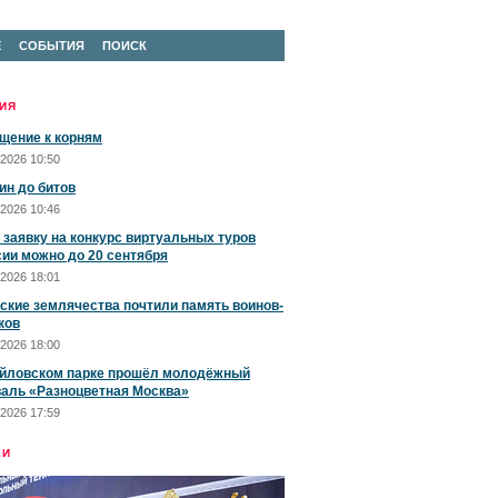
Е
СОБЫТИЯ
ПОИСК
ИЯ
щение к корням
2026 10:50
ин до битов
2026 10:46
 заявку на конкурс виртуальных туров
сии можно до 20 сентября
2026 18:01
ские землячества почтили память воинов-
ков
2026 18:00
йловском парке прошёл молодёжный
аль «Разноцветная Москва»
2026 17:59
ЕИ