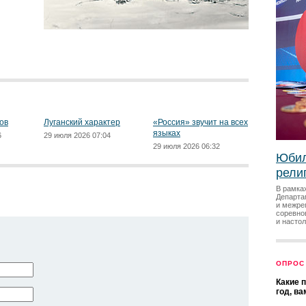
ов
Луганский характер
«Россия» звучит на всех
языках
6
29 июля 2026 07:04
29 июля 2026 06:32
Юбил
рели
В рамка
Департа
и межре
соревно
и насто
ОПРОС
Какие 
год, в