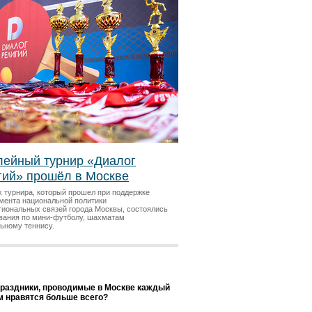
ейный турнир «Диалог
гий» прошёл в Москве
х турнира, который прошел при поддержке
мента национальной политики
гиональных связей города Москвы, состоялись
вания по мини-футболу, шахматам
льному теннису.
праздники, проводимые в Москве каждый
ам нравятся больше всего?