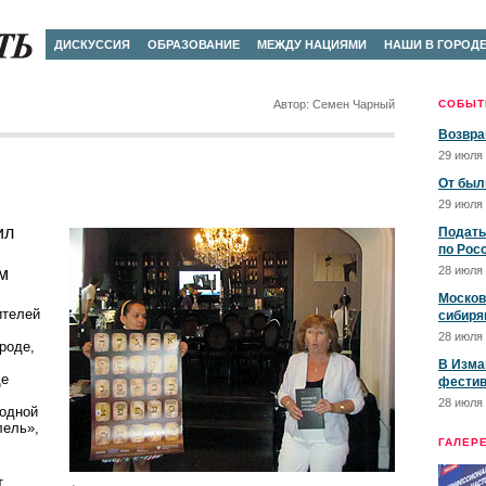
ДИСКУССИЯ
ОБРАЗОВАНИЕ
МЕЖДУ НАЦИЯМИ
НАШИ В ГОРОД
Автор: Семен Чарный
СОБЫТ
Возвра
29 июля 
От был
29 июля 
ил
Подать
по Рос
28 июля 
м
Москов
ителей
сибиря
28 июля 
роде,
В Изма
ще
фестив
28 июля 
родной
лель»,
ГАЛЕР
т