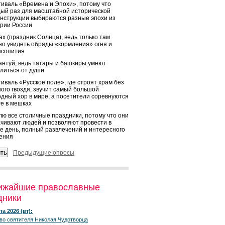
иваль «Времена и Эпохи», потому что
ый раз для масштабной исторической
нструкции выбираются разные эпохи из
рии России
х (праздник Солнца), ведь только там
о увидеть обряды «кормления» огня и
ысопития
нтуй, ведь татары и башкиры умеют
литься от души
иваль «Русское поле», где строят храм без
ого гвоздя, звучит самый большой
дный хор в мире, а посетители соревнуются
ге в мешках
ю все столичные праздники, потому что они
чивают людей и позволяют провести в
е день, полный развлечений и интересного
ения
Предыдущие опросы
ижайшие православные
дники
та 2026 (вт):
во святителя Николая Чудотворца