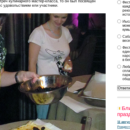
стреч кулинарного мастер-класса, то он был посвящён
Фест
с удовольствием ели участники.
кажд
реко
исто
Иыса
можн
кум
Саба
весе
Фест
един
наро
в бе
Любл
спла
парк
общ
Бл
праз
11 авгус
Рождест