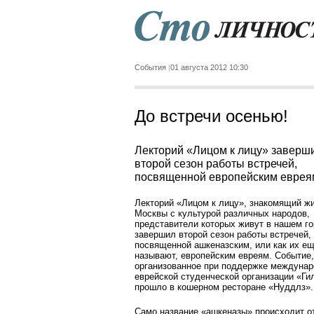
События
01 августа 2012 10:30
До встречи осенью!
Лекторий «Лицом к лицу» заверш
второй сезон работы встречей,
посвященной европейским еврея
Лекторий «Лицом к лицу», знакомящий ж
Москвы с культурой различных народов,
представители которых живут в нашем го
завершил второй сезон работы встречей,
посвященной ашкеназским, или как их е
называют, европейским евреям. Событие,
организованное при поддержке междуна
еврейской студенческой организации «Ги
прошло в кошерном ресторане «Нуддлз».
Само название «ашкеназы» происходит о