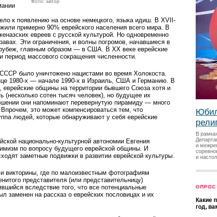
Фото: автор
мании
ело к появлению на основе немецкого, языка идиш. В XVII-
 жили примерно 90% еврейского населения всего мира. В
кеназских евреев с русской культурой. Но одновременно
равах. Эти ограничения, и волны погромов, начавшиеся в
а рубеж, главным образом — в США. В XX веке еврейские
 период массового сокращения численности.
 СССР было уничтожено нацистами во время Холокоста.
це 1980-х — начале 1990-х в Израиль, США и Германию. В
, еврейские общины на территории бывшего Союза хотя и
 (несколько сотен тысяч человек), но будущее их
тношении они напоминают перевернутую пирамиду — много
 Впрочем, это может компенсироваться тем, что
Юбил
уппа людей, которые обнаруживают у себя еврейские
рели
В рамка
Департа
йской национально-культурной автономии Евгения
и межре
имизм по вопросу будущего еврейской общины. И
соревно
сходят заметные подвижки в развитии еврейской культуры.
и насто
 и викторины, где по малоизвестным фотографиям
енитого представителя (или представительницу)
оявшийся вследствие того, что все потенциальные
ОПРОС
л заменен на рассказ о еврейских пословицах и их
Какие 
год, в