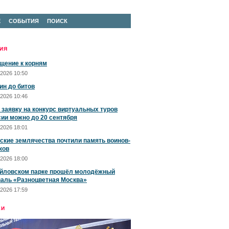
Е
СОБЫТИЯ
ПОИСК
ИЯ
щение к корням
2026 10:50
ин до битов
2026 10:46
 заявку на конкурс виртуальных туров
сии можно до 20 сентября
2026 18:01
ские землячества почтили память воинов-
ков
2026 18:00
йловском парке прошёл молодёжный
аль «Разноцветная Москва»
2026 17:59
ЕИ