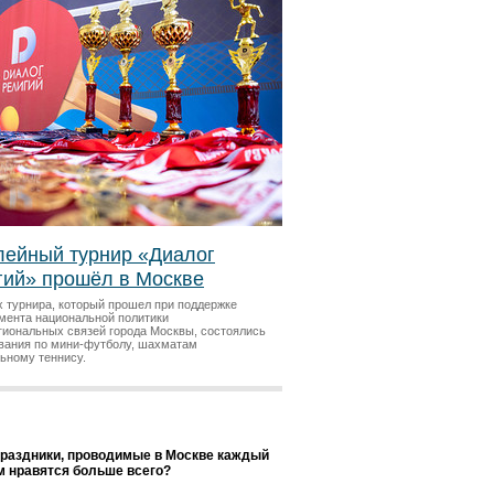
ейный турнир «Диалог
гий» прошёл в Москве
х турнира, который прошел при поддержке
мента национальной политики
гиональных связей города Москвы, состоялись
вания по мини-футболу, шахматам
льному теннису.
праздники, проводимые в Москве каждый
ам нравятся больше всего?