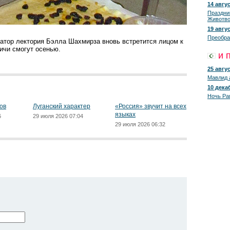
14 авгус
Праздни
Животво
19 авгус
Преобра
тор лектория Бэлла Шахмирза вновь встретится лицом к
ичи смогут осенью.
и 
25 авгус
Мавлид 
10 декаб
Ночь Ра
ов
Луганский характер
«Россия» звучит на всех
языках
6
29 июля 2026 07:04
29 июля 2026 06:32