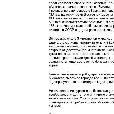
средневекового еврейского названия Гер
«Аскеназ», заимствованного из Библии.
Проживание этих евреев в Германии прив
XIX вв. на территории Восточной Европы
XIX веке начинается соприкосновение аш
они испытывают жесткие ограничения в п
1881 г. привели к массовой эмиграции з
общины в СССР еще два раза переживали
Во-первых, около 3 миллионов живших в
Еще 1,5 миллиона человек выехали в кон
настоящий момент, по оценкам экспертов
сохраняют достаточную многочисленность
туманно из-за того, что в возрастном о
пенсионеров, но мало детей и молодежи.
сохраняется еще достаточно большая гр
корни.
Генеральный директор Федеральной евре
Михалева выразила гораздо больший опт
подчеркнула, что в последние годы прои
Не обошлось без урока еврейских танцев
требовалось угадать того или иного знам
еврейского народа. Урок идиша, не сост
преподаватели пребывали вне Москвы, бы
смысле.