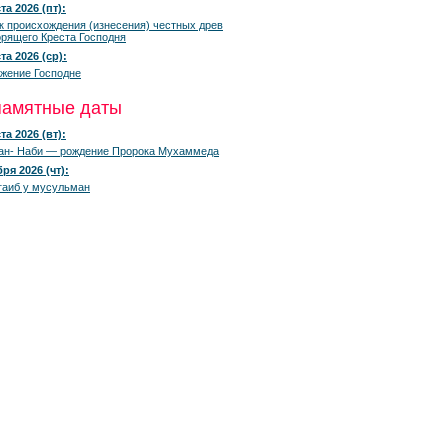
та 2026 (пт):
к происхождения (изнесения) честных древ
рящего Креста Господня
та 2026 (ср):
жение Господне
памятные даты
та 2026 (вт):
ан- Наби — рождение Пророка Мухаммеда
ря 2026 (чт):
гаиб у мусульман