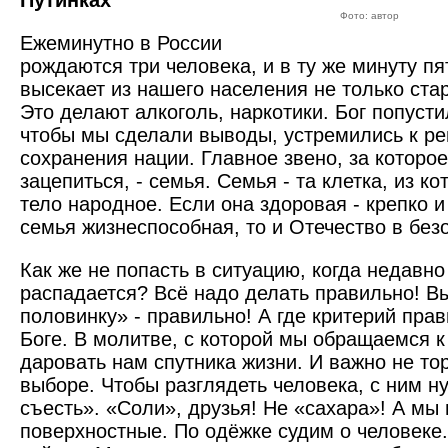
Путинках
Фото: автор
Ежеминутно в России
рождаются три человека, и в ту же минуту п
высекает из нашего населения не только ста
Это делают алкоголь, наркотики. Бог попусти
чтобы мы сделали выводы, устремились к 
сохранения нации. Главное звено, за которо
зацепиться, - семья. Семья - та клетка, из к
тело народное. Если она здоровая - крепко и
семья жизнеспособная, то и Отечество в без
Как же не попасть в ситуацию, когда недавн
распадается? Всё надо делать правильно! В
половинку» - правильно! А где критерий прав
Боге. В молитве, с которой мы обращаемся к
даровать нам спутника жизни. И важно не то
выборе. Чтобы разглядеть человека, с ним н
съесть». «Соли», друзья! Не «сахара»! А мы
поверхностные. По одёжке судим о человеке