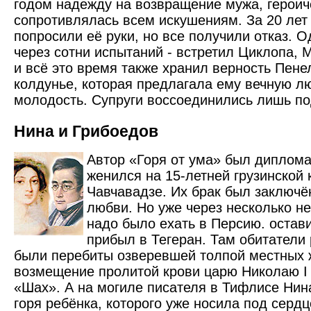
годом надежду на возвращение мужа, героич
сопротивлялась всем искушениям. За 20 лет
попросили её руки, но все получили отказ. 
через сотни испытаний - встретил Циклопа, 
и всё это время также хранил верность Пене
колдунье, которая предлагала ему вечную л
молодость. Супруги воссоединились лишь по
Нина и Грибоедов
Автор «Горя от ума» был диплома
женился на 15-летней грузинской
Чавчавадзе. Их брак был заключё
любви. Но уже через несколько н
надо было ехать в Персию. остав
прибыл в Тегеран. Там обитатели 
были перебиты озверевшей толпой местных 
возмещение пролитой крови царю Николаю I
«Шах». А на могиле писателя в Тифлисе Нин
горя ребёнка, которого уже носила под серд