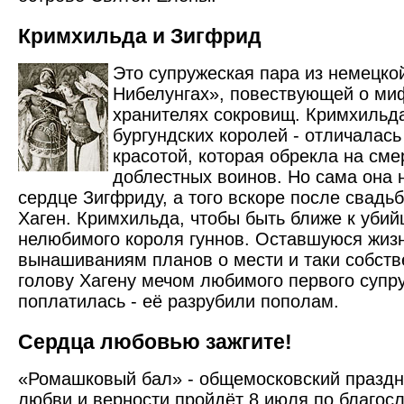
Кримхильда и Зигфрид
Это супружеская пара из немецко
Нибелунгах», повествующей о миф
хранителях сокровищ. Кримхильда
бургундских королей - отличалас
красотой, которая обрекла на сме
доблестных воинов. Но сама она 
сердце Зигфриду, а того вскоре после свадь
Хаген. Кримхильда, чтобы быть ближе к убий
нелюбимого короля гуннов. Оставшуюся жизн
вынашиваниям планов о мести и таки собств
голову Хагену мечом любимого первого супруг
поплатилась - её разрубили пополам.
Сердца любовью зажгите!
«Ромашковый бал» - общемосковский праздн
любви и верности пройдёт 8 июля по благо