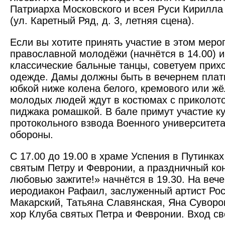
Патриарха Московского и всея Руси Кирилла
(ул. Каретный Ряд, д. 3, летняя сцена).
Если вы хотите принять участие в этом меро
православной молодёжи (начнётся в 14.00) и
классические бальные танцы, советуем прих
одежде. Дамы должны быть в вечернем плать
юбкой ниже колена белого, кремового или жё
молодых людей ждут в костюмах с приколото
пиджака ромашкой. В бале примут участие к
протокольного взвода Военного университет
обороны.
С 17.00 до 19.00 в храме Успения в Путинка
святым Петру и Февронии, а праздничный ко
любовью зажгите!» начнётся в 19.30. На веч
иеродиакон Рафаил, заслуженный артист Рос
Макарский, Татьяна Славянская, Яна Суворо
хор Клуба святых Петра и Февронии. Вход с