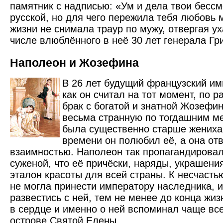
памятник с надписью: «Ум и дела твои бесс
русской, но для чего пережила тебя любовь 
жизни не снимала траур по мужу, отвергая у
числе влюблённого в неё 30 лет генерала Гр
Наполеон и Жозефина
В 26 лет будущий француз­ский и
как он считал на тот момент, по 
брак с богатой и знатной Жозефи
весьма странную по тогдашним м
была существенно старше жениха
времени он полюбил её, а она от
взаимностью. Наполеон так пропагандировал
суженой, что её причёски, наряды, украшени
эталон красоты для всей страны. К несчасть
не могла принести императору наследника, 
развестись с ней, тем не менее до конца жиз
в сердце и именно о ней вспоминал чаще все
острове Святой Елены.