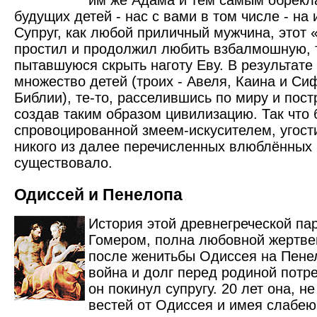
им же Адама и тем самым обрекла
будущих детей - нас с вами в том числе - на 
Супруг, как любой приличный мужчина, этот 
простил и продолжил любить взбалмошную, 
пытавшуюся скрыть наготу Еву. В результате
множество детей (троих - Авеля, Каина и Си
Библии), те-то, расселившись по миру и пост
создав таким образом цивилизацию. Так что 
спровоцированной змеем-искусителем, угос
никого из далее перечисленных влюблённых 
существовало.
Одиссей и Пенелопа
История этой древнегреческой па
Гомером, полна любовной жертве
после женитьбы Одиссея на Пене
война и долг перед родиной потре
он покинул супругу. 20 лет она, н
вестей от Одиссея и имея слабе