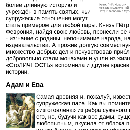
более длинную историю и
Фото: РИА Новости
Модель скульптурной
учреждён в память святых, чьи
Петр и Феврония Мур
супружеские отношения могут
стать примером для любой пары. Князь Пётр
Феврония, найдя свою любовь, пронесли её 
- изгнание с родины, непонимание народа, н
издевательства. А прожив долгую совместну
множество добрых дел и почувствовав прибл
добровольно стали монахами и ушли из жизн
«СтоЛИЧНОСТЬ» вспомнила и другие краси
истории.
Адам и Ева
Самая древняя и, пожалуй, изве
супружеская пара. Как вы помнит
«изготовлена» из ребра суженого
его, но, будучи как все дамы, су
любопытным, вкусила от яблока п