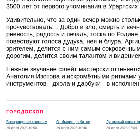
3500 лет от первого упоминания в Урартских
Удивительно, что за один вечер можно стольк
прочувствовать… Добро и зло, смерть и вечн
ревность, радость и печаль, тоска по Родине
повествуют голоса дудука, нея и блура. Арги
зрителем, делится с ним самым сокровенным
дорогим, делится своим талантом и видение
Нежное звучание флейт мастерски оттеняется
Анатолия Изотова и искромётными ритмами 
инструментов - дхола и дарбуки - в исполне
ГОРОДОСКОП
Возвращение к корням
От былин до битов
Луганский характе
29 июля 2026 10:50
29 июля 2026 10:46
29 июля 2026 07:04