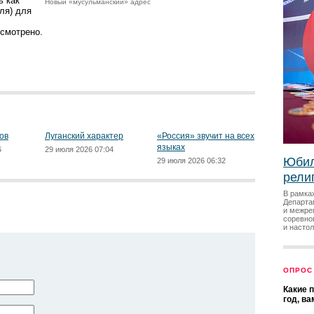
ь как
Новый «мусульманский» адрес
ля) для
усмотрено.
ов
Луганский характер
«Россия» звучит на всех
языках
6
29 июля 2026 07:04
Юбил
29 июля 2026 06:32
рели
В рамка
Департа
и межре
соревно
и насто
ОПРОС
Какие 
год, в