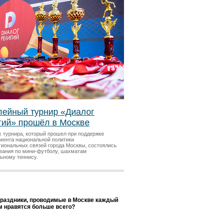
ейный турнир «Диалог
гий» прошёл в Москве
х турнира, который прошел при поддержке
мента национальной политики
гиональных связей города Москвы, состоялись
вания по мини-футболу, шахматам
льному теннису.
праздники, проводимые в Москве каждый
ам нравятся больше всего?