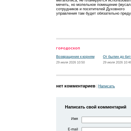
мегаполиса, не планируется использоват
мечеть, но молельное помещение (мусал
сотрудников и посетителей Духовного
управления там будет обязательно пред
ГОРОДОСКОП
Возвращение к корням
От былин до бит
29 июля 2026 10:50
29 июля 2026 10:4
нет комментариев
Написать
Написать свой комментарий
Имя
E-mail