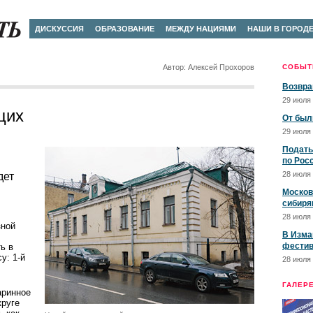
ДИСКУССИЯ
ОБРАЗОВАНИЕ
МЕЖДУ НАЦИЯМИ
НАШИ В ГОРОД
Автор: Алексей Прохоров
СОБЫТ
Возвра
29 июля 
щих
От был
29 июля 
Подать
по Рос
28 июля 
дет
Москов
сибиря
28 июля 
зной
В Изма
фестив
ь в
у: 1-й
28 июля 
ГАЛЕР
аринное
круге