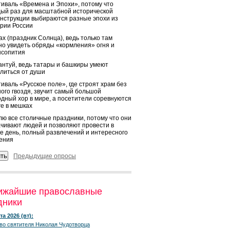
иваль «Времена и Эпохи», потому что
ый раз для масштабной исторической
нструкции выбираются разные эпохи из
рии России
х (праздник Солнца), ведь только там
о увидеть обряды «кормления» огня и
ысопития
нтуй, ведь татары и башкиры умеют
литься от души
иваль «Русское поле», где строят храм без
ого гвоздя, звучит самый большой
дный хор в мире, а посетители соревнуются
ге в мешках
ю все столичные праздники, потому что они
чивают людей и позволяют провести в
е день, полный развлечений и интересного
ения
Предыдущие опросы
ижайшие православные
дники
та 2026 (вт):
во святителя Николая Чудотворца