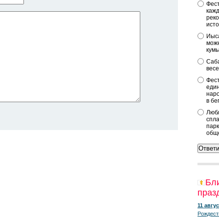
Фест
кажд
реко
исто
Иыса
можн
кум
Саба
весе
Фест
един
наро
в бе
Любл
спла
парк
общ
Бл
праз
11 авгус
Рождест