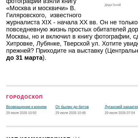
фотографий взяли книгу
Дядя Гиляй
«Москва и москвичи» В.
Гиляровского, известного
журналиста XIX - начала XX вв. Он не тольк
повседневную жизнь простых обитателей до
Москвы, но и включил в книгу фотографии, 
Хитровке, Лубянке, Тверской ул. Хотите уви
прежней? Приходите на выставку (Цент­раль
до 31 марта
).
ГОРОДОСКОП
Возвращение к корням
От былин до битов
Луганский характе
29 июля 2026 10:50
29 июля 2026 10:46
29 июля 2026 07:04