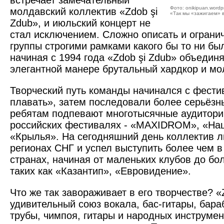
встречает замечательный
Фото: onikipuan.wordp
молдавский коллектив «Zdob şi
«Так мы «зажигаем» в
Zdub», и июльский концерт не
стал исключением. Сложно описать и огранич
группы строгими рамками какого бы то ни бы
начиная с 1994 года «Zdob şi Zdub» объедин
элегантной манере брутальный хардкор и мо
Творческий путь команды начинался с фести
плавать», затем последовали более серьёзн
ребятам подпевают многотысячные аудитори
российских фестивалях - «MAXIDROM», «На
«Крылья». На сегодняшний день коллектив л
регионах СНГ и успел выступить более чем в
странах, начиная от маленьких клубов до б
таких как «Казантип», «Евровидение».
Что же так завораживает в его творчестве? «Z
удивительный союз вокала, бас-гитары, бара
трубы, чимпоя, гитары и народных инструмен