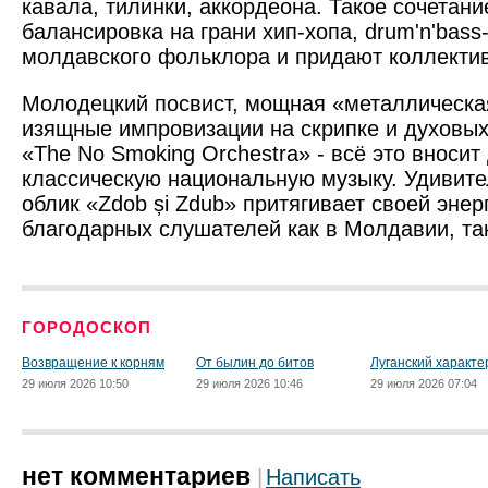
кавала, тилинки, аккордеона. Такое сочетани
балансировка на грани хип-хопа, drum'n'bass-
молдавского фольклора и придают коллектив
Молодецкий посвист, мощная «металлическа
изящные импровизации на скрипке и духовых
«The No Smoking Orchestra» - всё это вносит
классическую национальную музыку. Удивите
облик «Zdob și Zdub» притягивает своей эне
благодарных слушателей как в Молдавии, так
ГОРОДОСКОП
Возвращение к корням
От былин до битов
Луганский характе
29 июля 2026 10:50
29 июля 2026 10:46
29 июля 2026 07:04
нет комментариев
Написать