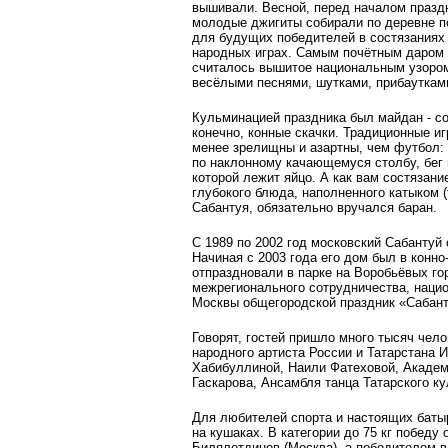
вышивали. Весной, перед началом празд
молодые джигиты собирали по деревне п
для будущих победителей в состязаниях
народных играх. Самым почётным даром
считалось вышитое национальным узором
весёлыми песнями, шутками, прибауткам
Кульминацией праздника был майдан - со
конечно, конные скачки. Традиционные иг
менее зрелищны и азартны, чем футбол: 
по наклонному качающемуся столбу, бег в
которой лежит яйцо. А как вам состязан
глубокого блюда, наполненного катыком 
Сабантуя, обязательно вручался баран.
С 1989 по 2002 год московский Сабанту
Начиная с 2003 года его дом был в конн
отпраздновали в парке на Воробьёвых го
межрегионального сотрудничества, нацио
Москвы общегородской праздник «Сабант
Говорят, гостей пришло много тысяч чел
народного артиста России и Татарстана 
Хабибуллиной, Наили Фатеховой, Академ
Гаскарова, Ансамбля танца Татарского к
Для любителей спорта и настоящих батыр
на кушаках. В категории до 75 кг победу
Билялетдинов (Москва), а победителем в