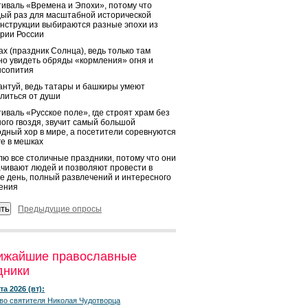
иваль «Времена и Эпохи», потому что
ый раз для масштабной исторической
нструкции выбираются разные эпохи из
рии России
х (праздник Солнца), ведь только там
о увидеть обряды «кормления» огня и
ысопития
нтуй, ведь татары и башкиры умеют
литься от души
иваль «Русское поле», где строят храм без
ого гвоздя, звучит самый большой
дный хор в мире, а посетители соревнуются
ге в мешках
ю все столичные праздники, потому что они
чивают людей и позволяют провести в
е день, полный развлечений и интересного
ения
Предыдущие опросы
ижайшие православные
дники
та 2026 (вт):
во святителя Николая Чудотворца