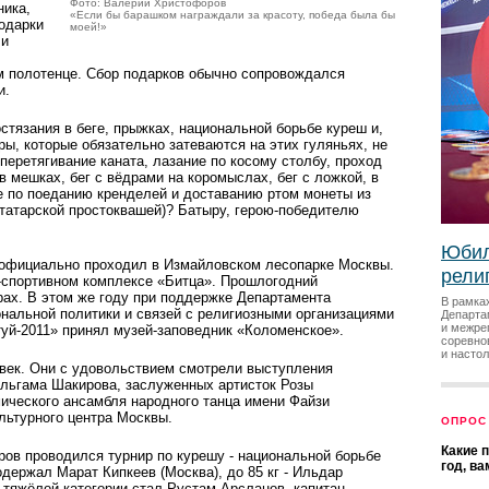
Фото: Валерий Христофоров
ника,
«Если бы барашком награждали за красоту, победа была бы
одарки
моей!»
 и
 полотенце. Сбор подарков обычно сопровождался
и.
стязания в беге, прыжках, национальной борьбе куреш и,
ры, которые обязательно затеваются на этих гуляньях, не
перетягивание каната, лазание по косому столбу, проход
 мешках, бег с вёдрами на коромыслах, бег с ложкой, в
ие по поеданию кренделей и доставанию ртом монеты из
(татарской простоквашей)? Батыру, герою-победителю
Юбил
й официально проходил в Измайловском лесопарке Москвы.
рели
о-спортивном комплексе «Битца». Прошлогодний
рах. В этом же году при поддержке Департамента
В рамка
нальной политики и связей с религиозными организациями
Департа
и межре
уй-2011» принял музей-заповедник «Коломенское».
соревно
и насто
овек. Они с удовольствием смотрели выступления
Ильгама Шакирова, заслуженных артисток Розы
ического ансамбля народного танца имени Файзи
ультурного центра Москвы.
ОПРОС
Какие 
ов проводился турнир по курешу - национальной борьбе
год, в
 одержал Марат Кипкеев (Москва), до 85 кг - Ильдар
 тяжёлой категории стал Рустам Арсланов, капитан