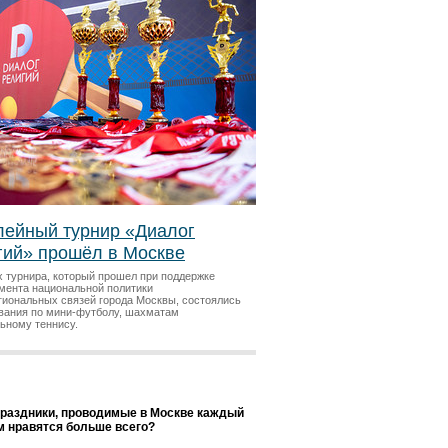
ейный турнир «Диалог
гий» прошёл в Москве
х турнира, который прошел при поддержке
мента национальной политики
гиональных связей города Москвы, состоялись
вания по мини-футболу, шахматам
льному теннису.
праздники, проводимые в Москве каждый
ам нравятся больше всего?