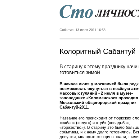
События
13 июля 2011 16:53
Колоритный Сабантуй
В старину к этому празднику начи
готовиться зимой
В начале июля у москвичей была редк
возможность окунуться в весёлую ат
массовых гуляний - 2 июля в музее-
заповеднике «Коломенское» проходил
Московский общегородской праздник
Сабантуй-2011.
Название его происходит от тюркских сл
«сабан» («плуг») и «туй» («свадьба»,
«торжество»). В старину это было больш
событием, и к нему долго готовились. В
девушки, молодые женщины ткали, шили