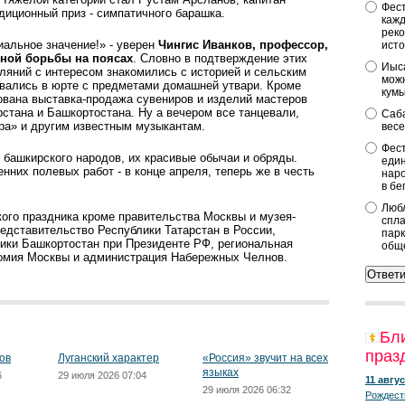
Фест
диционный приз - симпатичного барашка.
кажд
реко
альное значение!» - уверен
Чингис Иванков, профессор,
исто
ной борьбы на поясах
. Словно в подтверждение этих
Иыса
ляний с интересом знакомились с историей и сельским
можн
вались в юрте с предметами домашней утвари. Кроме
кум
зована выставка-продажа сувениров и изделий мастеров
рстана и Башкортостана. Ну а вечером все танцевали,
Саба
ра» и другим известным музыкантам.
весе
Фест
 башкирского народов, их красивые обычаи и обряды.
един
нних полевых работ - в конце апреля, теперь же в честь
наро
в бе
Любл
ого праздника кроме правительства Москвы и музея-
спла
едставительство Республики Татарстан в России,
парк
ики Башкортостан при Президенте РФ, региональная
общ
номия Москвы и администрация Набережных Челнов.
Бл
праз
ов
Луганский характер
«Россия» звучит на всех
языках
6
29 июля 2026 07:04
11 авгус
29 июля 2026 06:32
Рождест