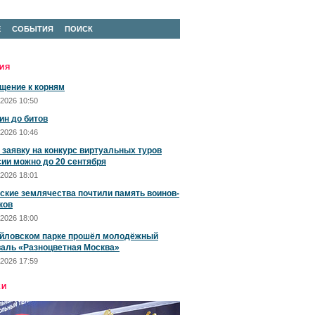
Е
СОБЫТИЯ
ПОИСК
ИЯ
щение к корням
2026 10:50
ин до битов
2026 10:46
 заявку на конкурс виртуальных туров
сии можно до 20 сентября
2026 18:01
ские землячества почтили память воинов-
ков
2026 18:00
йловском парке прошёл молодёжный
аль «Разноцветная Москва»
2026 17:59
ЕИ