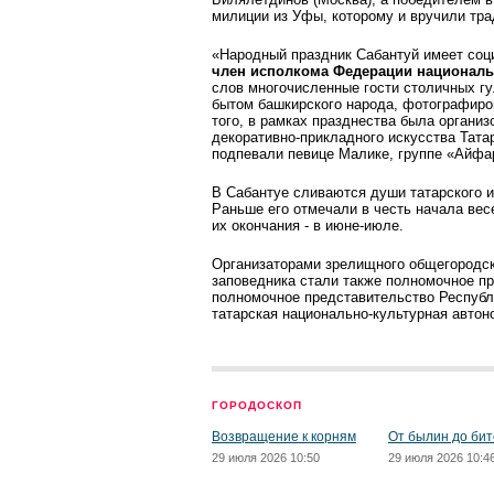
милиции из Уфы, которому и вручили тра
«Народный праздник Сабантуй имеет соци
член исполкома Федерации националь
слов многочисленные гости столичных гу
бытом башкирского народа, фотографиро
того, в рамках празднества была органи
декоративно-прикладного искусства Тата
подпевали певице Малике, группе «Айфа
В Сабантуе сливаются души татарского и
Раньше его отмечали в честь начала весе
их окончания - в июне-июле.
Организаторами зрелищного общегородск
заповедника стали также полномочное пр
полномочное представительство Республ
татарская национально-культурная авто
ГОРОДОСКОП
Возвращение к корням
От былин до бит
29 июля 2026 10:50
29 июля 2026 10:4