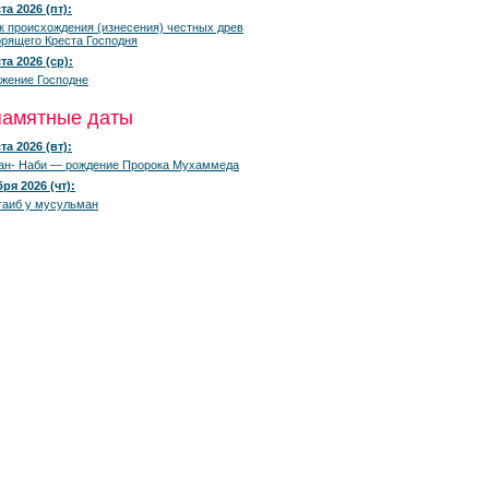
та 2026 (пт):
к происхождения (изнесения) честных древ
рящего Креста Господня
та 2026 (ср):
жение Господне
памятные даты
та 2026 (вт):
ан- Наби — рождение Пророка Мухаммеда
ря 2026 (чт):
гаиб у мусульман