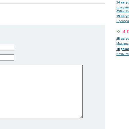
14 авгус
Праздни
Животво
19 авгус
Преобра
и 
25 авгус
Мавлид 
10 декаб
Ночь Ра