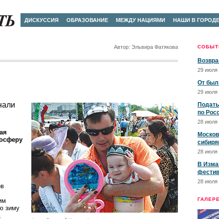
ДИСКУССИЯ
ОБРАЗОВАНИЕ
МЕЖДУ НАЦИЯМИ
НАШИ В ГОРОД
Автор: Эльвира Фатякова
СОБЫТ
Возвра
29 июля 
От был
29 июля 
нали
Подать
по Рос
28 июля 
ая
Москов
мосферу
сибиря
28 июля 
В Изма
фестив
28 июля 
ов
ГАЛЕР
им
сю зиму
,