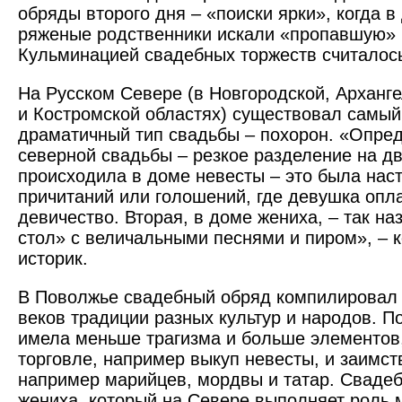
обряды второго дня – «поиски ярки», когда 
ряженые родственники искали «пропавшую» 
Кульминацией свадебных торжеств считалось
На Русском Севере (в Новгородской, Арханге
и Костромской областях) существовал самый
драматичный тип свадьбы – похорон. «Опре
северной свадьбы – резкое разделение на дв
происходила в доме невесты – это была нас
причитаний или голошений, где девушка опл
девичество. Вторая, в доме жениха, – так н
стол» с величальными песнями и пиром», – 
историк.
В Поволжье свадебный обряд компилировал 
веков традиции разных культур и народов. П
имела меньше трагизма и больше элементов
торговле, например выкуп невесты, и заимст
например марийцев, мордвы и татар. Сваде
жениха, который на Севере выполняет роль м