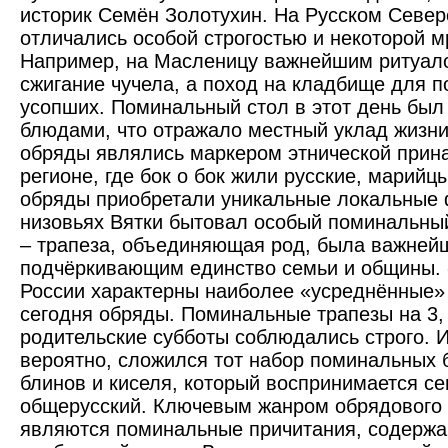
историк Семён Золотухин. На Русском Север
отличались особой строгостью и некоторой м
Например, на Масленицу важнейшим ритуал
сжигание чучела, а поход на кладбище для 
усопших. Поминальный стол в этот день бы
блюдами, что отражало местный уклад жизни
обряды являлись маркером этнической прин
регионе, где бок о бок жили русские, марийц
обряды приобретали уникальные локальные 
низовьях Вятки бытовал особый поминальны
– трапеза, объединяющая род, была важней
подчёркивающим единство семьи и общины.
России характерны наиболее «усреднённые»
сегодня обряды. Поминальные трапезы на 3, 9
родительские субботы соблюдались строго. 
вероятно, сложился тот набор поминальных б
блинов и киселя, который воспринимается се
общерусский. Ключевым жанром обрядового
являются поминальные причитания, содерж