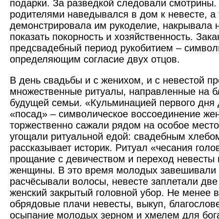
подарки. За разведкой следовали смотрины. 
родителями наведывался в дом к невесте, а 
демонстрировала им рукоделие, накрывала н
показать покорность и хозяйственность. Зак
предсвадебный период рукобитием – символ
определяющим согласие двух отцов.
В день свадьбы и с женихом, и с невестой п
множественные ритуалы, направленные на б
будущей семьи. «Кульминацией первого дня 
«посад» – символическое воссоединение жен
торжественно сажали рядом на особое место
угощали ритуальной едой: свадебным хлебом
рассказывает историк. Ритуал «чесания гол
прощание с девичеством и переход невесты 
женщины. В это время молодых завешивали
расчёсывали волосы, невесте заплетали две
женский закрытый головной убор. Не менее 
обрядовые плачи невесты, выкуп, благослов
осыпание молодых зерном и хмелем для бога