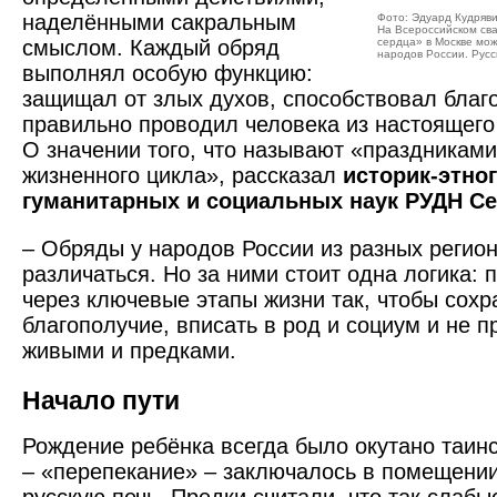
наделёнными сакральным
Фото: Эдуард Кудряв
На Всероссийском св
смыслом. Каждый обряд
сердца» в Москве мо
народов России. Русс
выполнял особую функцию:
защищал от злых духов, способствовал благ
правильно проводил человека из настоящего
О значении того, что называют «праздникам
жизненного цикла», рассказал
историк-этно
гуманитарных и социальных наук РУДН С
– Обряды у народов России из разных регион
различаться. Но за ними стоит одна логика: 
через ключевые этапы жизни так, чтобы сохр
благополучие, вписать в род и социум и не 
живыми и предками.
Начало пути
Рождение ребёнка всегда было окутано таин
– «перепекание» – заключалось в помещени