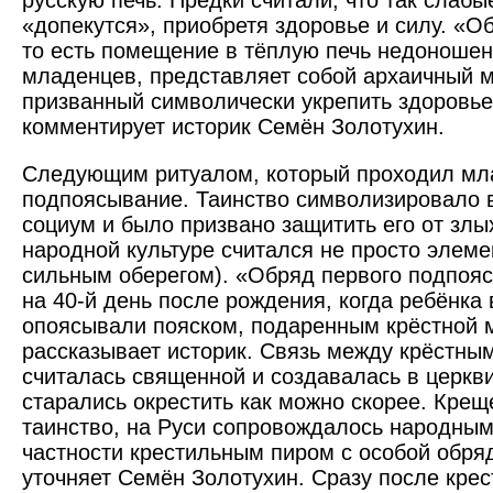
русскую печь. Предки считали, что так слабы
«допекутся», приобретя здоровье и силу. «О
то есть помещение в тёплую печь недоноше
младенцев, представляет собой архаичный м
призванный символически укрепить здоровье
комментирует историк Семён Золотухин.
Следующим ритуалом, который проходил мл
подпоясывание. Таинство символизировало 
социум и было призвано защитить его от злых
народной культуре считался не просто элем
сильным оберегом). «Обряд первого подпоя
на 40-й день после рождения, когда ребёнка
опоясывали пояском, подаренным крёстной 
рассказывает историк. Связь между крёстны
считалась священной и создавалась в церкв
старались окрестить как можно скорее. Крещ
таинство, на Руси сопровождалось народным
частности крестильным пиром с особой обря
уточняет Семён Золотухин. Сразу после крес