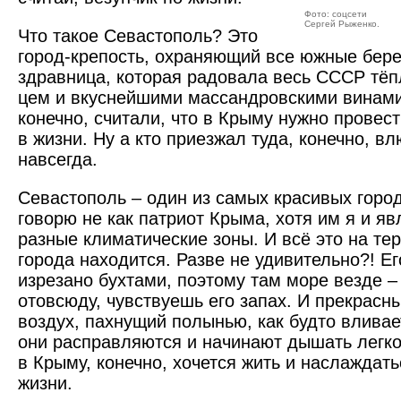
Фото: соцсети
Сергей Рыженко.
Что такое Севастополь? Это
город-крепость, охраняющий все южные берег
здравница, которая радовала весь СССР тёп
цем и вкуснейшими массандровскими винами
конечно, считали, что в Крыму нужно провест
в жизни. Ну а кто приезжал туда, конечно, в
навсегда.
Севастополь – один из самых красивых город
говорю не как патриот Крыма, хотя им я и яв
разные климатические зоны. И всё это на те
города находится. Разве не удивительно?! Е
изрезано бухтами, поэтому там море везде –
отовсюду, чувствуешь его запах. И прекрасн
воздух, пахнущий полынью, как будто вливает
они расправляются и начинают дышать легко 
в Крыму, конечно, хочется жить и наслаждат
жизни.