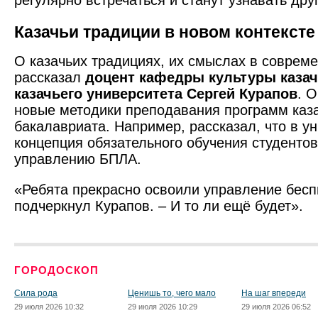
регулярно встречаться и станут узнавать друг
Казачьи традиции в новом контексте
О казачьих традициях, их смыслах в соврем
рассказал
доцент кафедры культуры казач
казачьего университета Сергей Курапов
. 
новые методики преподавания программ каз
бакалавриата. Например, рассказал, что в у
концепция обязательного обучения студентов
управлению БПЛА.
«Ребята прекрасно освоили управление бесп
подчеркнул Курапов. – И то ли ещё будет».
ГОРОДОСКОП
Сила рода
Ценишь то, чего мало
На шаг впереди
29 июля 2026 10:32
29 июля 2026 10:29
29 июля 2026 06:52