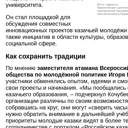
университета.
Фото: mgutm.ru
Практическое заняти
электронном тренажё
обеспечением в Перв
Он стал площадкой для
обсуждения совместных
инновационных проектов казачьей молодёжи 
также инициатив в области культуры, образов
социальной сфере.
Как сохранить традиции
По мнению
заместителя атамана Всероссий
общества по молодёжной политике Игоря 
участники обменялись опытом, идеями и см
свои проекты и начинания. «Мы пообщались 
казачьего образования, – подчеркнул Кочуб
организации различны по своим возможностям
собравшись на круг, они могут «сверить часы»
нужно обратить внимание в дальнейшей учёб
приоритеты молодые казаки видят в более т
сотрудничестве с порталом «Российское каза