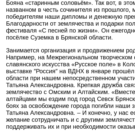
Бояна «старинным соловьём». Так вот, в это
названном в честь сочинителя из прошлого,
победителям наши дипломы и денежную пре
Благодарности от землячества и подарки по
фестиваля «С песней по жизни». Он ежегодн
посёлке Суземка в Брянской области.
Занимается организация и продвижением род
Например, на Межрегиональном творческом
славянского искусства «Русское поле» в Кол
выставке ″Россия″ на ВДНХ в январе прошёл
области при нашем непосредственном участи
Татьяна Александровна. Крепкая дружба свя
землячество с Омским и Алтайским. «Вместе
алтайцами мы ездим под город Севск Брянско
боях за освобождение города погибли наши з
Татьяна Александровна. – И конечно, у нас е
желание сотрудничать и с другими землячес
поддерживать их и при необходимости оказы