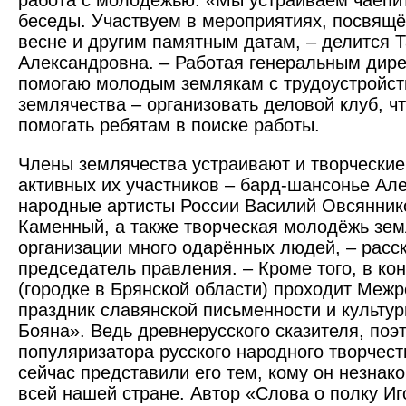
работа с молодёжью. «Мы устраиваем чаепи
беседы. Участвуем в мероприятиях, посвящ
весне и другим памятным датам, – делится Т
Александровна. – Работая генеральным дире
помогаю молодым землякам с трудоустройст
землячества – организовать деловой клуб, 
помогать ребятам в поиске работы.
Члены землячества устраивают и творческие
активных их участников – бард-шансонье Ал
народные артисты России Василий Овсянник
Каменный, а также творческая молодёжь зем
организации много одарённых людей, – расс
председатель правления. – Кроме того, в ко
(городке в Брянской области) проходит Меж
праздник славянской письменности и культу
Бояна». Ведь древнерусского сказителя, поэт
популяризатора русского народного творчест
сейчас представили его тем, кому он незнако
всей нашей стране. Автор «Слова о полку И