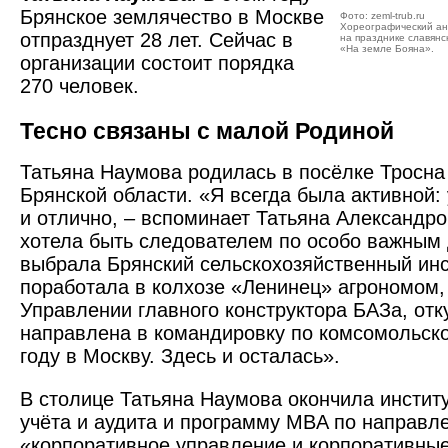
Брянское землячество в Москве
Фото: zeml-trub.ru
Хореографический ан
отпразднует 28 лет. Сейчас в
на празднике славянс
«На земле Бояна».
организации состоит порядка
270 человек.
Тесно связаны с малой Родиной
Татьяна Наумова родилась в посёлке Тросна
Брянской области. «Я всегда была активной:
и отлично, – вспоминает Татьяна Александро
хотела быть следователем по особо важным 
выбрала Брянский сельскохозяйственный инс
поработала в колхозе «Ленинец» агрономом, 
Управлении главного конструктора БАЗа, отк
направлена в командировку по комсомольско
году в Москву. Здесь и осталась».
В столице Татьяна Наумова окончила институ
учёта и аудита и программу MBA по направл
«корпоративное управление и корпоративны