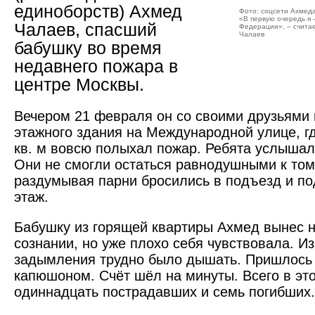
единоборств) Ахмед
Фото: соцсети Ахмед
«В первую очередь я 
Чалаев, спасший
Федерации», – считае
Чалаев
бабушку во время
недавнего пожара в
центре ­Москвы.
Вечером 21 февраля он со своими друзьями
этажного здания на Международной улице, г
кв. м вовсю полыхал пожар. Ребята услышали,
Они не смогли остаться равнодушными к тому
раздумывая парни бросились в подъезд и по
этаж.
Бабушку из горящей квартиры Ахмед вынес н
сознании, но уже плохо себя чувствовала. ­Из
задымления трудно было дышать. Пришлось
капюшоном. Счёт шёл на минуты. Всего в эт
одиннадцать по­страдавших и семь погибших.