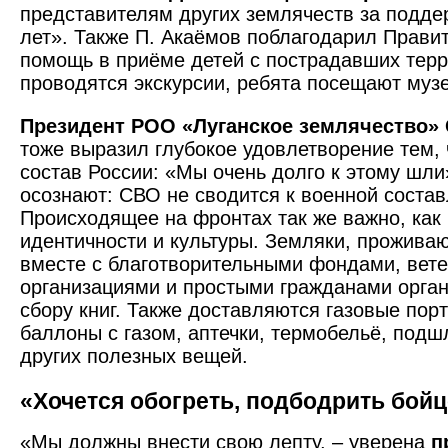
представителям других землячеств за подде
лет». Также П. Акаёмов поблагодарил Прави
помощь в приёме детей с пострадавших терр
проводятся экскурсии, ребята посещают музе
Президент РОО «Луганское землячество» 
тоже выразил глубокое удовлетворение тем,
состав России: «Мы очень долго к этому шли
осознают: СВО не сводится к военной соста
Происходящее на фронтах так же важно, как 
идентичности и культуры. Земляки, прожива
вместе с благотворительными фондами, вет
организациями и простыми гражданами орга
сбору книг. Также доставляются газовые пор
баллоны с газом, аптечки, термобельё, подш
других полезных вещей.
«Хочется обогреть, подбодрить бой
«Мы должны внести свою лепту, – уверена
п