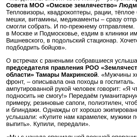
Совета МОО «Омское землячество» Людми
Тепловизоры, квадрокоптеры, рации, тёплое
мешки, витамины, медикаменты – сразу отпр
смогли собрать. И по-преж­нему отправляем
в Москве и Подмосковье, ездим в клиники им
Вишнев­ского, в подольский стационар. Хочет
подбодрить бойцов».
О встречах с ранеными собравшиеся услыша
председателя правления РОО «Землячест
области» Тамары Макринской
. «Мужчины х
фронт, – описывала она походы в госпиталь.
ампутированной рукой человек говорит: «Я ч
подносить не смогу!» Передаём гуманитарну
примеру, резиновые сапоги, полиэтилен, что
и блиндажи. Однажды от хорошо экипирован
услышали: «Купите нам карамелек, мужики п
выпить». Купили, передали».