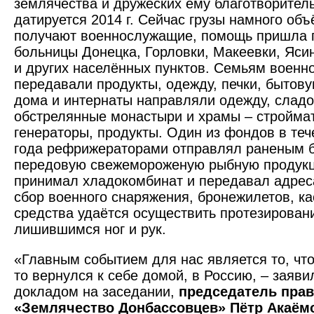
землячества и дружеских ему благотворите
датируется 2014 г. Сейчас грузы намного об
получают военнослужащие, помощь пришла п
больницы Донецка, Горловки, Макеевки, ­Яс
и других населённых пунктов. Семья­м военн
передавали продукты, одежду, печки, бытову
дома и интернаты направляли одежду, сладо
обстрелянные монастыри и храмы – стройма
генераторы, продукты. Один из фондов в те
года рефрижераторами отправлял раненым б
передовую свежемороженую рыбную продукц
принимал хладокомбинат и передавал адреса
сбор военного снаряжения, бронежилетов, ка
средства удаётся осуществить протезирован
лишившимся ног и рук.
«Главным событием для нас является то, что
то вернулся к себе домой, в Россию, – заяви
докладом на заседании,
председатель пра
«Землячество Донбассовцев» Пётр Акаём