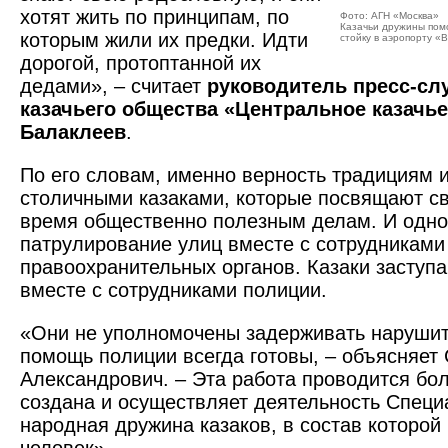
хотят жить по принципам, по
Фото: АГН «Москва»
Казачьи дружины пом
которым жили их предки. Идти
стойку в аэропорту «
дорогой, протоптанной их
дедами», – считает
руководитель пресс-сл
казачьего общества «Центральное казачье
Балаклеев
.
По его словам, именно верность традициям и
столичными казаками, которые посвящают с
время общественно полезным делам. И одно 
патрулирование улиц вместе с сотрудниками
правоохранительных органов. Казаки заступ
вместе с ­сотрудниками полиции.
«Они не уполномочены задерживать нарушите
помощь полиции всегда готовы, – объясняет 
Александрович. – Эта работа проводится бол
создана и осуществляет деятельность Спец
народная дружина казаков, в состав которой