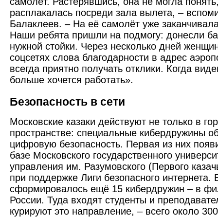
самолёт. Растерявшись, она не могла понять,
расплакалась посреди зала вылета, – вспом
Балаклеев. – На её самолёт уже заканчивала
Наши ребята пришли на подмогу: донесли ба
нужной стойки. Через несколько дней женщи
соцсетях слова благодарности в адрес аэроп
всегда приятно получать отклики. Когда виде
больше хочется работать».
Безопасность в сети
Московские казаки действуют не только в гор
пространстве: специальные кибердружины о
цифровую безопасность. Первая из них появ
базе Московского государ­ственного универси
управления им. Разумовского (Первого казач
при поддержке Лиги безопасного интернета. В
сформировалось ещё 15 кибердружин – в фи
России. Туда входят студенты и преподавате
курируют это направление, – всего около 300