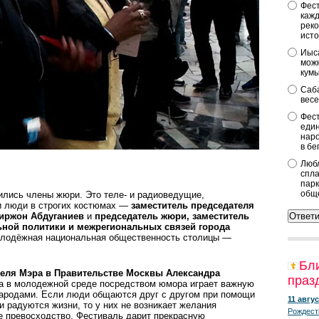
Фест
кажд
реко
исто
Иыса
можн
кум
Саба
весе
Фест
един
наро
в бе
Любл
спла
парк
общ
ились члены жюри. Это теле- и радиоведущие,
и люди в строгих костюмах —
заместитель председателя
зиржон Абдуганиев
и
председатель жюри, заместитель
ьной политики и межрегиональных связей города
олодёжная национальная общественность столицы —
Бл
теля Мэра в Правительстве Москвы Александра
праз
га в молодежной среде посредством юмора играет важную
ародами. Если люди общаются друг с другом при помощи
11 авгус
и радуются жизни, то у них не возникает желания
Рождест
е превосходство. Фестиваль дарит прекрасную