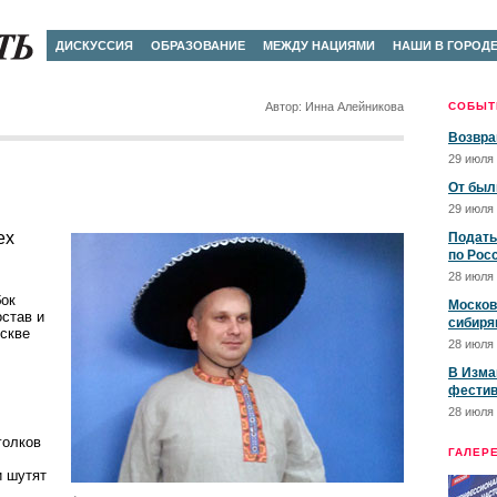
ДИСКУССИЯ
ОБРАЗОВАНИЕ
МЕЖДУ НАЦИЯМИ
НАШИ В ГОРОД
Автор: Инна Алейникова
СОБЫТ
Возвра
29 июля 
От был
29 июля 
ех
Подать
по Рос
28 июля 
бок
Москов
став и
сибиря
оскве
28 июля 
В Изма
фестив
28 июля 
голков
ГАЛЕР
и шутят