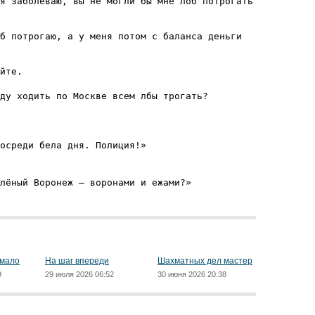
я заболеваю, вы не могли бы мне лоб потрогать
б потрогаю, а у меня потом с баланса деньги
йте.
уду ходить по Москве всем лбы трогать?
осреди бела дня. Полиция!»
лёный Воронеж — воронами и ежами?»
 мало
На шаг впереди
Шахматных дел мастер
9
29 июля 2026 06:52
30 июня 2026 20:38