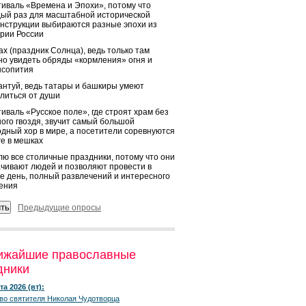
иваль «Времена и Эпохи», потому что
ый раз для масштабной исторической
нструкции выбираются разные эпохи из
рии России
х (праздник Солнца), ведь только там
о увидеть обряды «кормления» огня и
ысопития
нтуй, ведь татары и башкиры умеют
литься от души
иваль «Русское поле», где строят храм без
ого гвоздя, звучит самый большой
дный хор в мире, а посетители соревнуются
ге в мешках
ю все столичные праздники, потому что они
чивают людей и позволяют провести в
е день, полный развлечений и интересного
ения
Предыдущие опросы
ижайшие православные
дники
та 2026 (вт):
во святителя Николая Чудотворца