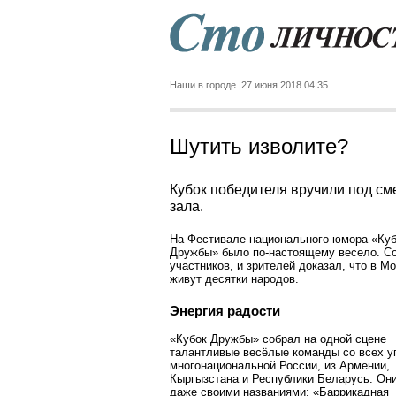
Наши в городе
27 июня 2018 04:35
Шутить изволите?
Кубок победителя вручили под см
зала.
На Фестивале национального юмора «Ку
Дружбы» было по-настоящему весело. Со
участников, и зрителей доказал, что в М
живут десятки народов.
Энергия радости
«Кубок Дружбы» собрал на одной сцене
талантливые весёлые команды со всех у
многонациональной России, из Армении,
Кыргызстана и Республики Беларусь. Он
даже своими названиями: «Баррикадная