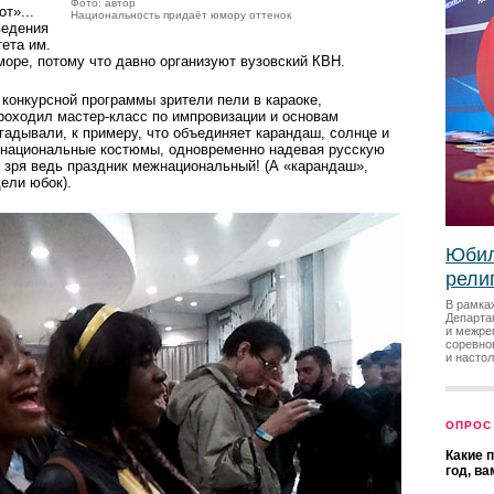
Фото: автор
т»...
Национальность придаёт юмору оттенок
ведения
ета им.
море, потому что давно организуют вузовский КВН.
конкурсной программы зрители пели в караоке,
роходил мастер-класс по импровизации и основам
гадывали, к примеру, что объединяет карандаш, солнце и
в национальные костюмы, одновременно надевая русскую
е зря ведь праздник межнациональный! (А «карандаш»,
ели юбок).
Юбил
рели
В рамка
Департа
и межре
соревно
и насто
ОПРОС
Какие 
год, в