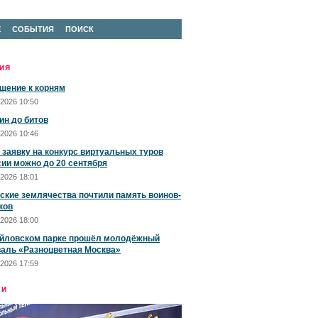
Е
СОБЫТИЯ
ПОИСК
ИЯ
щение к корням
2026 10:50
ин до битов
2026 10:46
 заявку на конкурс виртуальных туров
сии можно до 20 сентября
2026 18:01
ские землячества почтили память воинов-
ков
2026 18:00
йловском парке прошёл молодёжный
аль «Разноцветная Москва»
2026 17:59
ЕИ