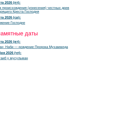
та 2026 (пт):
к происхождения (изнесения) честных древ
рящего Креста Господня
та 2026 (ср):
жение Господне
памятные даты
та 2026 (вт):
ан- Наби — рождение Пророка Мухаммеда
ря 2026 (чт):
гаиб у мусульман