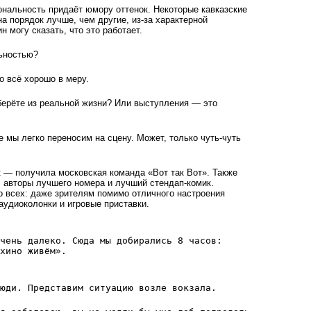
нальность придаёт юмору оттенок. Некоторые кавказские
а порядок лучше, чем другие, из-за характерной
н могу сказать, что это работает.
ьностью?
 всё хорошо в меру.
берёте из реальной жизни? Или выступления — это
мы легко переносим на сцену. Может, только чуть-чуть
 — получила московская команда «Вот так Вот». Также
, авторы лучшего номера и лучший стендап-комик.
о всех: даже зрителям помимо отличного настроения
аудиоколонки и игровые приставки.
чень далеко. Сюда мы добирались 8 часов:
хино живём».
юди. Представим ситуацию возле вокзала.