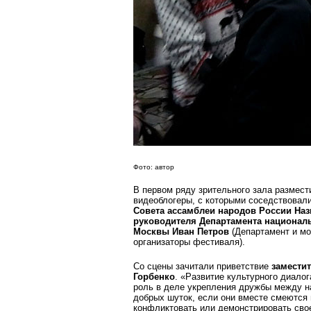
Фото: автор
В первом ряду зрительного зала размест
видеоблогеры, с которыми соседствовал
Совета ассамблеи народов России На
руководителя Департамента национал
Москвы Иван Петров
(Департамент и м
организаторы фестиваля).
Со сцены зачитали приветствие
замести
Горбенко
. «Развитие культурного диало
роль в деле укрепления дружбы между н
добрых шуток, если они вместе смеются 
конфликтовать или демонстрировать сво