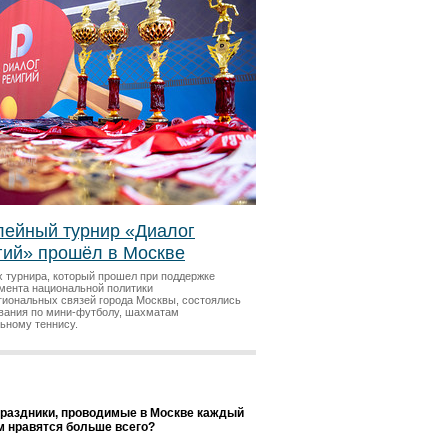
ейный турнир «Диалог
гий» прошёл в Москве
х турнира, который прошел при поддержке
мента национальной политики
гиональных связей города Москвы, состоялись
вания по мини-футболу, шахматам
льному теннису.
праздники, проводимые в Москве каждый
ам нравятся больше всего?