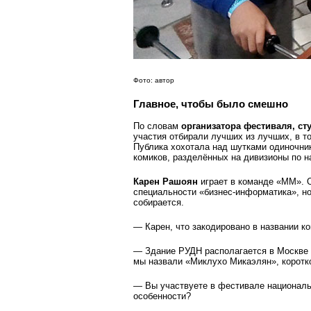
Фото: автор
Главное, чтобы было смешно
По словам
организатора фестиваля, ст
участия отбирали лучших из лучших, в т
Публика хохотала над шутками одиночник
комиков, разделённых на дивизионы по н
Карен Рашоян
играет в команде «ММ». 
специальности «бизнес-информатика», но
собирается.
— Карен, что закодировано в названии 
— Здание РУДН располагается в Москве 
мы назвали «Миклухо Микаэлян», коротк
— Вы участвуете в фестивале националь
особенности?