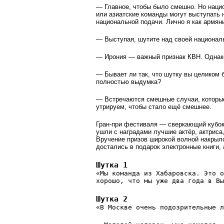
— Главное, чтобы было смешно. Но нацио
или азиатские команды могут выступать н
национальной подачи. Лично я как армяни
— Выступая, шутите над своей национал
— Ирония — важный признак КВН. Однако
— Бывает ли так, что шутку вы целиком 
полностью выдумка?
— Встречаются смешные случаи, которые 
утрируем, чтобы стало ещё смешнее.
Гран-при фестиваля — сверкающий кубок
ушли с наградами лучшие актёр, актриса
Вручение призов широкой волной накрыл
достались в подарок электронные книги, 
Шутка 1
«Мы команда из Хабаровска. Это о
хорошо, что мы уже два года в Вы
Шутка 2
«В Москве очень подозрительные л