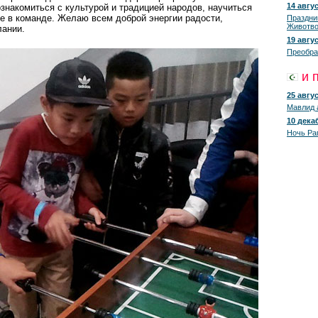
14 авгус
ознакомиться с культурой и традицией народов, научиться
е в команде. Желаю всем доброй энергии радости,
Праздни
Животво
лании.
19 авгус
Преобра
и 
25 авгус
Мавлид 
10 декаб
Ночь Ра