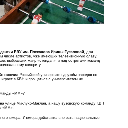
удентки РЭУ им. Плеханова Ирины Гусаловой
, для
ом числе артистов, уже имеющих телевизионную славу.
ов, выбравших жанр «стендап», и над остротами команд
ациональному колориту.
Он окончил Российский университет дружбы народов по
 играет в КВН и прощаться с университетом не
команды «ММ»?
на улице Миклухо-Маклая, а нашу вузовскую команду КВН
о «ММ».
ного юмора. У юмора действительно есть национальные