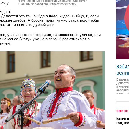
Фото: архив Московского дома национальностей
ках у
В общий хоровод принимают всех гостей
Ещё в
 Делается это так: выйдя в поле, кидаешь яйцо, и, если
урожая хлебов. А бросив палку, нужно стараться, чтобы
осток - запад: это дурной знак.
ков, увешанных полотенцами, на московских улицах, или
 не менее Акатуй уже не в первый раз отмечают в
вичей.
Юбил
рели
В рамка
Департа
и межре
соревно
и насто
ОПРОС
Какие 
год, в