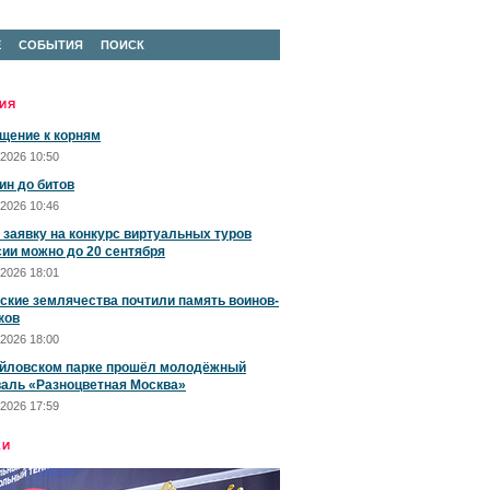
Е
СОБЫТИЯ
ПОИСК
ИЯ
щение к корням
2026 10:50
ин до битов
2026 10:46
 заявку на конкурс виртуальных туров
сии можно до 20 сентября
2026 18:01
ские землячества почтили память воинов-
ков
2026 18:00
йловском парке прошёл молодёжный
аль «Разноцветная Москва»
2026 17:59
ЕИ