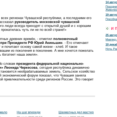
14 авгус
Праздни
Животво
19 авгус
о всех регионах Чувашской республики, а последними его
Преобра
рассказал
руководитель московской чувашской
него люди всегда приходят с открытой душой и с хорошим
и 
прокатилась чуть ли не по всей стране!»
25 авгус
ятных древних времён, - отметил
полномочный
Мавлид 
 при Президенте РФ Юрий Акиньшин
. - Его отмечают
10 декаб
 и почитают основу самой жизни - хлеб. И такое
Ночь Ра
увашии из поколения в поколение. А мне хочется пожелать
ь богатеет наша земля».
 По словам
президента федеральной национально-
и» Леонида Черкесова
, сегодня республика динамично
 становится необрабатываемых земель. Сельское хозяйство
 экономический форум показал, что Чувашия заняла
ой привлекательности среди регионов России. Это говорит
 мало
На шаг впереди
Шахматных дел мастер