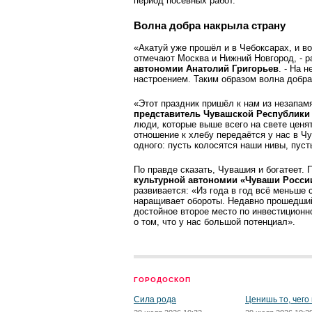
период посевных работ.
Волна добра накрыла страну
«Акатуй уже прошёл и в Ч­ебоксарах, и в
отмечают Москва и Нижний Новгород, - 
автономии Анатолий Григорьев
. - На 
настроением. Таким образом волна добра 
«Этот праздник пришёл к нам из незапам
представитель Чувашской Республики
люди, которые выше всего на свете ценят
отношение к хлебу передаётся у нас в Ч
одного: пусть колосятся наши нивы, пуст
По правде сказать, Чувашия и богатеет.
культурной автономии «Чуваши Росси
развивается: «Из года в год всё меньше
наращивает обороты. Недавно прошедший
достойное второе место по инвестиционн
о том, что у нас большой потенциал».
ГОРОДОСКОП
Сила рода
Ценишь то, чего