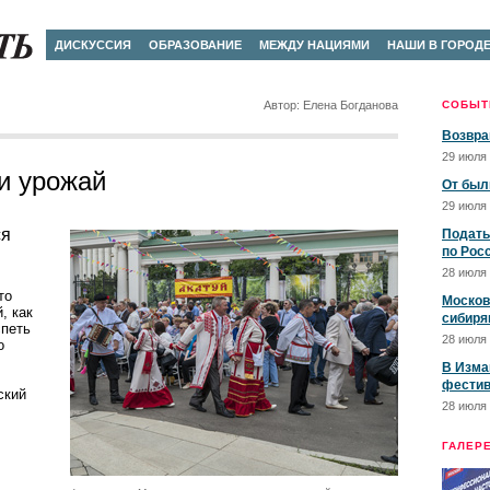
ДИСКУССИЯ
ОБРАЗОВАНИЕ
МЕЖДУ НАЦИЯМИ
НАШИ В ГОРОД
Автор: Елена Богданова
СОБЫТ
Возвра
29 июля 
 и урожай
От был
29 июля 
ся
Подать
по Рос
28 июля 
то
Москов
, как
сибиря
спеть
28 июля 
о
В Изма
фестив
ский
28 июля 
ГАЛЕР