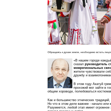
Обращаясь к духам земли, необходимо встать лицо
«В нашем городе каждый
сказал
руководитель с
межрегиональных связ
жители чувствовали себ
дружбу и взаимопонима
В этом году Акатуй гре
прохожий мог зайти в го
общем хороводе, полюбоваться костюмам
Как и большинство этнических традиций,
Но что в этом деле важнее - начало или 
Разумеется, любой этап имеет огромное 