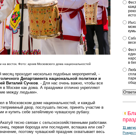
Фест
кажд
реко
исто
Иыса
можн
кум
Саба
весе
Фест
един
наро
в бе
м на восток. Фото: архив Московского дома национальностей
Любл
 месяц проходит несколько подобных мероприятий, -
спла
толичного Департамента национальной политики и
парк
общ
ей Виталий Сучков
. - Для нас очень важно, чтобы все
я в Москве как дома. А праздники отлично укрепляют
ние между людьми».
мел в Московском доме национальностей, и каждый
степриимный двор, послушать песни, принять участие в
и и купить себе затейливую чувашскую рубаху.
Бл
праз
 Акатуй тесно связан с сельскохозяйственными работами.
конец, первая борозда или последняя, вспашка или сев?
11 авгус
значение, поэтому чувашский праздник охватывает весь
Рождест