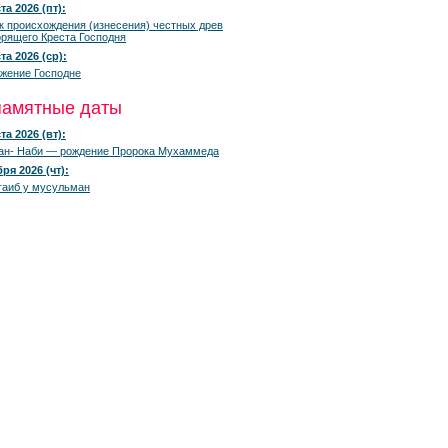
та 2026 (пт):
к происхождения (изнесения) честных древ
рящего Креста Господня
та 2026 (ср):
жение Господне
памятные даты
та 2026 (вт):
ан- Наби — рождение Пророка Мухаммеда
ря 2026 (чт):
гаиб у мусульман