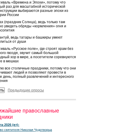
иваль «Времена и Эпохи», потому что
ый раз для масштабной исторической
нструкции выбираются разные эпохи из
рии России
х (праздник Солнца), ведь только там
о увидеть обряды «кормления» огня и
ысопития
нтуй, ведь татары и башкиры умеют
литься от души
иваль «Русское поле», где строят храм без
ого гвоздя, звучит самый большой
дный хор в мире, а посетители соревнуются
ге в мешках
ю все столичные праздники, потому что они
чивают людей и позволяют провести в
е день, полный развлечений и интересного
ения
Предыдущие опросы
ижайшие православные
дники
та 2026 (вт):
во святителя Николая Чудотворца