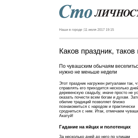
Наши в городе
11 июля 2017 19:15
Каков праздник, таков
По чувашским обычаям веселить
нужно не меньше недели
Этот праздник нагружен ритуалами так, ч
справлять его приходится несколько дней
деревенскую свадьбу, иначе просто не у
оказать почести всем богам и духам. Зат
обилие т­радиций позволяет близко
познакомиться с народом и практически
сродниться с ним. Итак, отмечаем чуваш
Акатуй!
Гадание на яйцах и полотенцах
За несколько дней до него по улицам