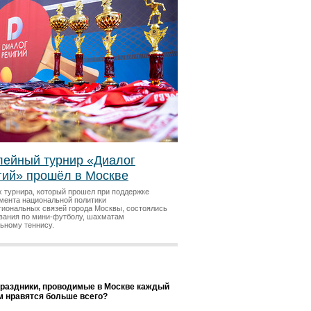
ейный турнир «Диалог
гий» прошёл в Москве
х турнира, который прошел при поддержке
мента национальной политики
гиональных связей города Москвы, состоялись
вания по мини-футболу, шахматам
льному теннису.
праздники, проводимые в Москве каждый
ам нравятся больше всего?