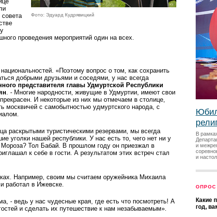
ице
ли
 совета
Фото: Эдуард Кудрявицкий
стве
 у
ешного проведения мероприятий один на всех.
национальностей. «Поэтому вопрос о том, как сохранить
аться добрыми друзьями и соседями, у нас всегда
нного представителя главы Удмуртской Республики
ян
. - Многие народности, живущие в Удмуртии, имеют свои
прекрасен. И некоторые из них мы отмечаем в столице,
ть москвичей с самобытностью удмуртского народа, с
Юбил
иалом.
рели
онца раскрытыми туристическими резервами, мы всегда
В рамка
ие уголки нашей республики. У нас есть то, чего нет ни у
Департа
а Мороза? Тол Бабай. В прошлом году он приезжал в
и межре
соревно
иглашал к себе в гости. А результатом этих встреч стал
и насто
яках. Например, своим мы считаем оружейника Михаила
и работал в Ижевске.
ОПРОС
Какие 
, - ведь у нас чудесные края, где есть что посмотреть! А
год, в
 гостей и сделать их путешествие к нам незабываемым».