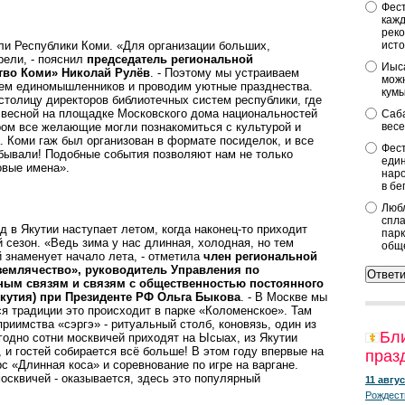
Фест
кажд
реко
ли Республики Коми. «Для организации больших,
исто
рели, - пояснил
председатель региональной
Иыса
тво Коми» Николай Рулёв
. - Поэтому мы устраиваем
можн
аем единомышленников и проводим уютные празднества.
кум
толицу директоров библиотечных систем республики, где
 весной на площадке Московского дома национальностей
Саба
ром все желающие могли познакомиться с культурой и
весе
. Коми гаж был организован в формате посиделок, и все
Фест
обывали! Подобные события позволяют нам не только
един
овые имена».
наро
в бе
Любл
спла
 в Якутии наступает летом, когда наконец-то приходит
парк
 сезон. «Ведь зима у нас длинная, холодная, но тем
общ
 знаменует начало лета, - отметила
член региональной
земляче­ство», руководитель Управления по
ым связям и связям с общественностью постоянного
Якутия) при Президенте РФ Ольга Быкова
. - В Москве мы
ся традиции это происходит в парке «Коломенское». Там
риимства «сэргэ» - ритуальный столб, коновязь, один из
Бл
годно сотни москвичей приходят на Ысыах, из Якутии
 и гостей собирается всё больше! В этом году впервые на
праз
с «Длинная коса» и соревнование по игре на варгане.
осквичей - оказывается, здесь это популярный
11 авгус
Рождест