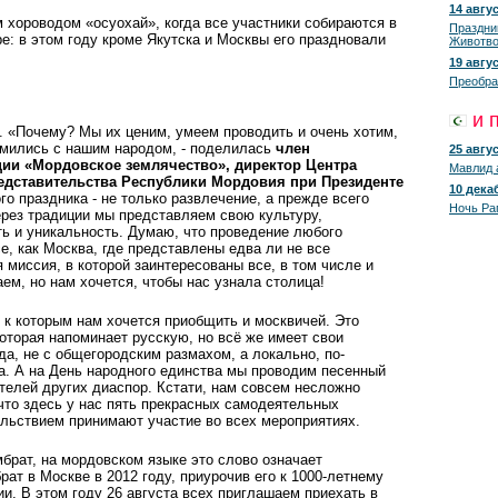
14 авгус
хороводом «осуохай», когда все участники собираются в
Праздни
е: в этом году кроме Якутска и Москвы его праздновали
Животво
19 авгус
Преобра
и 
. «Почему? Мы их ценим, умеем проводить и очень хотим,
омились с нашим народом, - поделилась
член
25 авгус
ии «Мордовское землячество», директор Центра
Мавлид 
едставительства Республики Мордовия при Президенте
10 декаб
го праздника - не только развлечение, а прежде всего
Ночь Ра
через традиции мы представляем свою культуру,
ь и уникальность. Думаю, что проведение любого
е, как Москва, где представлены едва ли не все
 миссия, в которой заинтересованы все, в том числе и
аем, но нам хочется, чтобы нас узнала столица!
 к которым нам хочется приобщить и москвичей. Это
оторая напоминает русскую, но всё же имеет свои
да, не с общегородским размахом, а локально, по-
а. А на День народного единства мы проводим песенный
телей других диаспор. Кстати, нам совсем несложно
 что здесь у нас пять прекрасных самодеятельных
ольствием принимают участие во всех мероприятиях.
брат, на мордовском языке это слово означает
ат в Москве в 2012 году, приурочив его к 1000-летнему
. В этом году 26 августа всех приглашаем приехать в