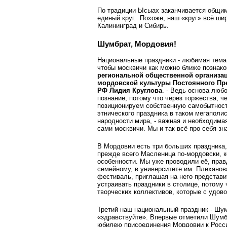
По традиции Ысыах заканчивается общим 
единый круг. Похоже, наш «круг» всё шир
Калининград и Сибирь.
Шумбрат, Мордовия!
Национальные праздники - любимая тема
чтобы москвичи как можно ближе познак
региональной общественной организац
мордовской культуры Постоянного Пр
РФ Лидия Круглова
. - Ведь основа любо
познание, потому что через торжества, 
позиционируем собственную самобытност
этнического праздника в таком мегаполис
народности мира, - важная и необходимая
сами москвичи. Мы и так всё про себя зн
В Мордовии есть три больших праздника,
прежде всего Масленица по-мордовски, к
особенности. Мы уже проводили её, прав
семейному, в университете им. Плеханов
фестиваль, приглашая на него представи
устраивать праздники в столице, потому
творческих коллективов, которые с удов
Третий наш национальный праздник - Шум
«здравствуйте». Впервые отметили Шумбр
юбилею присоединения Мордовии к России