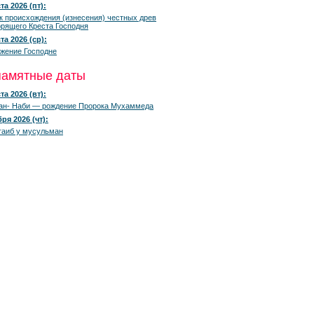
та 2026 (пт):
к происхождения (изнесения) честных древ
рящего Креста Господня
та 2026 (ср):
жение Господне
памятные даты
та 2026 (вт):
ан- Наби — рождение Пророка Мухаммеда
ря 2026 (чт):
гаиб у мусульман