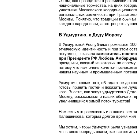
О том, как проводятся в российской стол
национальные торжества, на днях говори
участники Московского координационного
региональных землячеств при Правитель
Москвы. Понятно, что традиции и обычаи
каждого народа свои, а вот рецепты усп
В Удмуртию, к Деду Морозу
В Удмуртской Республике проживают 100 
этническую идентичность и при этом ост
актуален, - сказала
заместитель постоя
при Президенте РФ Любовь Амбарцум
праздники, каждый из которых по-своему 
потому что нам очень хочется познакоми
нашим научным и промышленным потенц
Удмуртия, кроме того, обладает не до к
готовы принять гостей и показать им лучш
кого. Знаете, как зовут удмуртского Дед
Москву, рассказывал о наших обычаях, пр
увеличившийся зимой поток туристов!
Нам есть что рассказать и о наших земл
Калашникова, который долгое время жил 
Мы хотим, чтобы Удмуртия была узнаваема
мы в свою очередь знаем, как встретить