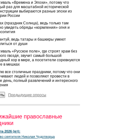
иваль «Времена и Эпохи», потому что
ый раз для масштабной исторической
нструкции выбираются разные эпохи из
рии России
х (праздник Солнца), ведь только там
о увидеть обряды «кормления» огня и
ысопития
нтуй, ведь татары и башкиры умеют
литься от души
иваль «Русское поле», где строят храм без
ого гвоздя, звучит самый большой
дный хор в мире, а посетители соревнуются
ге в мешках
ю все столичные праздники, потому что они
чивают людей и позволяют провести в
е день, полный развлечений и интересного
ения
Предыдущие опросы
ижайшие православные
дники
та 2026 (вт):
во святителя Николая Чудотворца