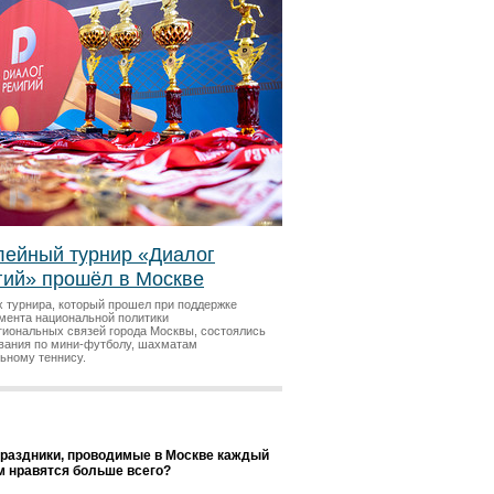
ейный турнир «Диалог
гий» прошёл в Москве
х турнира, который прошел при поддержке
мента национальной политики
гиональных связей города Москвы, состоялись
вания по мини-футболу, шахматам
льному теннису.
праздники, проводимые в Москве каждый
ам нравятся больше всего?