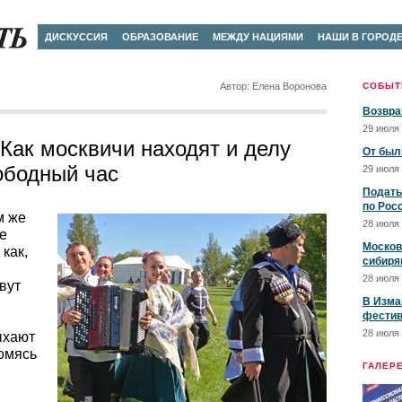
ДИСКУССИЯ
ОБРАЗОВАНИЕ
МЕЖДУ НАЦИЯМИ
НАШИ В ГОРОД
Автор: Елена Воронова
СОБЫТ
Возвра
29 июля 
 Как москвичи находят и делу
От был
ободный час
29 июля 
Подать
по Рос
м же
28 июля 
е
Москов
как,
сибиря
28 июля 
вут
В Изма
фестив
28 июля 
дыхают
комясь
ГАЛЕР