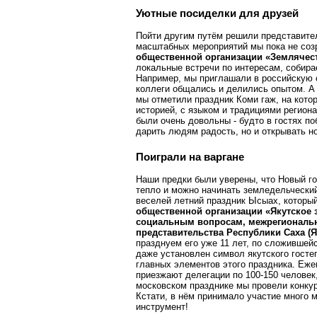
Уютные посиделки для друзей
Пойти другим путём решили представите
масштабных мероприятий мы пока не соз
общественной организации «Землячес
локальные встречи по интересам, собир
Например, мы приглашали в российскую с
коллеги общались и делились опытом. А
мы отметили праздник Коми гаж, на кото
историей, с языком и традициями региона
были очень довольны - будто в гостях п
дарить людям радость, но и открывать н
Поиграли на варгане
Наши предки были уверены, что Новый год
тепло и можно начинать земледельческий
веселей летний праздник Ысыах, который
общественной организации «Якутское 
социальным вопросам, межрегиональн
представительства Республики Саха (
празднуем его уже 11 лет, по сложившей
даже установлен символ якутского гостеп
главных элементов этого праздника. Еже
приезжают делегации по 100-150 человек,
московском празднике мы провели конкур
Кстати, в нём принимало участие много м
инструмент!