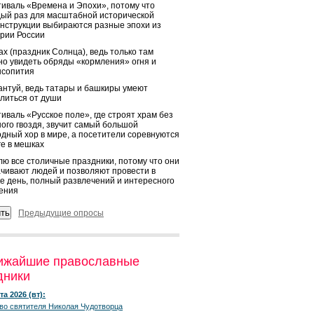
иваль «Времена и Эпохи», потому что
ый раз для масштабной исторической
нструкции выбираются разные эпохи из
рии России
х (праздник Солнца), ведь только там
о увидеть обряды «кормления» огня и
ысопития
нтуй, ведь татары и башкиры умеют
литься от души
иваль «Русское поле», где строят храм без
ого гвоздя, звучит самый большой
дный хор в мире, а посетители соревнуются
ге в мешках
ю все столичные праздники, потому что они
чивают людей и позволяют провести в
е день, полный развлечений и интересного
ения
Предыдущие опросы
ижайшие православные
дники
та 2026 (вт):
во святителя Николая Чудотворца