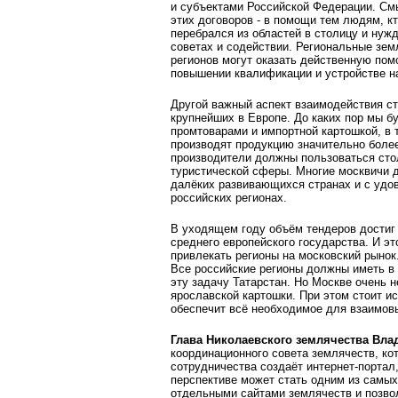
и субъектами Российской Федерации. С
этих договоров - в помощи тем людям, к
перебрался из областей в столицу и нуж
советах и содействии. Региональные зе
регионов могут оказать действенную по
повышении квалификации и устройстве на
Другой важный аспект взаимодействия ст
крупнейших в Европе. До каких пор мы 
промтоварами и импортной картошкой, в 
производят продукцию значительно боле
производители должны пользоваться сто
туристической сферы. Многие москвичи 
далёких развивающихся странах и с удо
российских регионах.
В уходящем году объём тендеров достиг 
среднего европейского государства. И эт
привлекать регионы на московский рынок
Все российские регионы должны иметь в
эту задачу Татарстан. Но Москве очень н
ярославской картошки. При этом стоит и
обеспечит всё необходимое для взаимовы
Глава Николаевского землячества Вла
координационного совета землячеств, к
сотрудничества создаёт интернет-портал,
перспективе может стать одним из самы
отдельными сайтами землячеств и позвол