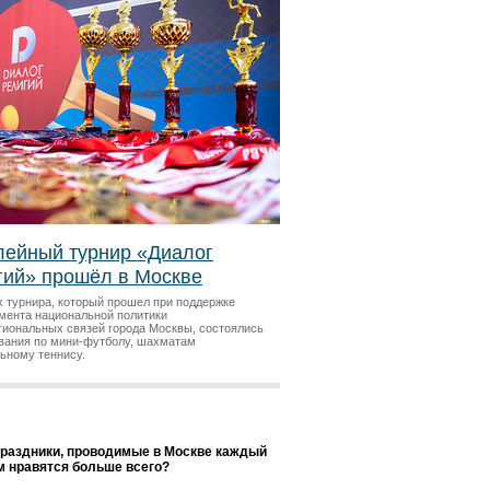
ейный турнир «Диалог
гий» прошёл в Москве
х турнира, который прошел при поддержке
мента национальной политики
гиональных связей города Москвы, состоялись
вания по мини-футболу, шахматам
льному теннису.
праздники, проводимые в Москве каждый
ам нравятся больше всего?