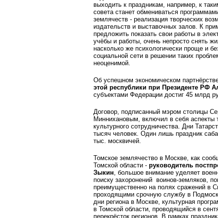
выходить к праздникам, например, к таки
совета станет обмениваться программами
землячеств - реализация творческих воз
издательств и выставочных залов. К при
предложить показать свои работы в эле
учёбы и работы, очень непросто снять жи
насколько же психологически проще и б
социальной сети в решении таких проблем
неоценимой.
Об успешном экономическом партнёрстве
этой республики при Президенте РФ А
субъектами Федерации достиг 45 млрд ру
Договор, подписанный мэром столицы Се
Миннихановым, включил в себя аспекты т
культурного сотрудничества. Дни Татарс
тысяч человек. Один лишь праздник саба
тыс. москвичей.
Томское землячество в Москве, как сооб
Томской области -
руководитель постпр
Зыкин
, большое внимание уделяет военн
поиску захоронений воинов-земляков, по
преимущественно на полях сражений в С
проходящими срочную службу в Подмоско
дни региона в Москве, культурная прогр
в Томской области, проводящийся в сентя
перекрёсток регионов. В рамках праздни