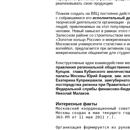
реализовывать свою продукцию.
Планом создать на ВВЦ постоянно дейс
с собравшимися его
исполнительный ди
творческой деятельности организации - 
людей, привлекаемых на этот популярный
человек. Новый замысел в рамках этого п
Залесском районе со строительством мно
«Золотое кольцо России» и межрегиональ
Московском университете статистики и и
волейбол, предлагается при активном с
межрегиональное общежитие для студент
Конструктивные идеи взаимодействия м
правления региональной общественно
Купцов
,
глава Кубанского землячеств
палаты Москвы Юрий Азаров
,
зам. ис
Екатерина Купреишвили
,
замгубернато
постпредства региона при Правительс
Федеральной службы финансово-бюдже
Николай Малаков
.
Интересные факты
Московский координационный совет
Москвы создан в мае текущего год
363-РП от 11 мая 2011 г.).
Организация формируется из руков