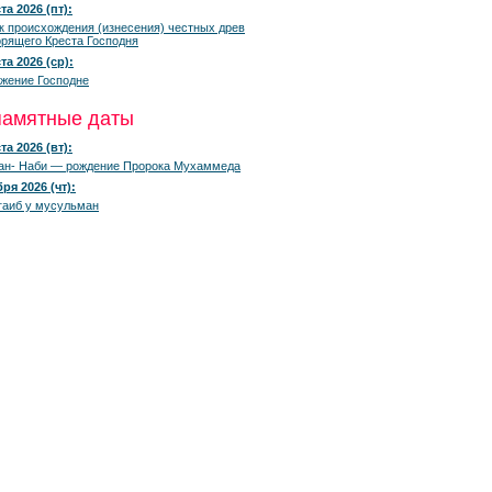
та 2026 (пт):
к происхождения (изнесения) честных древ
рящего Креста Господня
та 2026 (ср):
жение Господне
памятные даты
та 2026 (вт):
ан- Наби — рождение Пророка Мухаммеда
ря 2026 (чт):
гаиб у мусульман