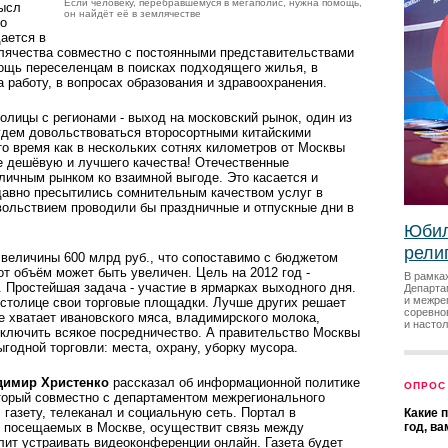
Если человеку, перебравшемуся в мегаполис, нужна помощь,
мысл
он найдёт её в землячестве
то
дается в
млячества совместно с постоянными представительствами
мощь переселенцам в поисках подходящего жилья, в
 работу, в вопросах образования и здравоохранения.
олицы с регионами - выход на московский рынок, один из
будем довольствоваться второсортными китайскими
то время как в нескольких сотнях километров от Москвы
е дешёвую и лучшего качества! Отечественные
личным рынком ко взаимной выгоде. Это касается и
давно пресытились сомнительным качеством услуг в
вольствием проводили бы праздничные и отпускные дни в
Юбил
рели
величины 600 млр­д руб., что сопоставимо с бюджетом
от объём может быть увеличен. Цель на 2012 год -
В рамка
. Простейшая задача - участие в ярмарках выходного дня.
Департа
и межре
 столице свои торговые площадки. Лучше других решает
соревно
е хватает ивановского мяса, владимирского молока,
и насто
сключить всякое посредничест­во. А правительство Москвы
годной торговли: места, охрану, уборку мусора.
димир Христенко
рассказал об информационной политике
ОПРОС
оторый совместно с департаментом межрегионального
 газету, телеканал и социальную сеть. Портал в
Какие 
х посещаемых в Москве, осуществит связь между
год, в
ит устраивать видеоконференции онлайн. Газета будет