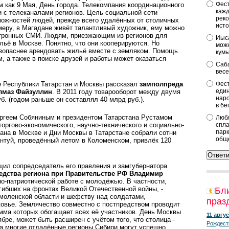
Фест
м как 9 Мая, День города. Телекомпания координационного
кажд
 с телеканалами регионов. Цель социальной сети
реко
можностей людей, прежде всего удалённых от столичных
исто
меру, в Магадане живёт талантливый художник, ему можно
ктронных СМИ. Людям, приезжающим из регионов для
Иыса
льё в Москве. Понятно, что они кооперируются. Но
можн
езопаснее арендовать жильё вместе с земляком. Помощь
кум
, а также в поиске друзей и работы может оказаться
Саба
весе
 Республики Татарстан и Москвы рассказал
замполпреда
Фест
един
лмаз Файзуллин
. В 2011 году товарооборот между двумя
наро
б. (годом раньше он составлял 40 млрд руб.).
в бе
ргеем Собяниным и президентом Татарстана Рустамом
Любл
оргово-экономического, научно-технического и социально-
спла
парк
тана в Москве и Дни Москвы в Татарстане собрали сотни
общ
нтуй, проведённый летом в Коломенском, привлёк 120
щил сопредседатель его правления и замгубернатора
едства региона при Правительстве РФ Владимир
о-патриотической работе с молодёжью. В частности,
гибших на фронтах Великой Отечественной войны, -
Бл
моленской области и шефству над солдатами,
праз
вье. Землячество совместно с постпредством проводит
амма которых обогащает всех её участников. День Москвы
11 авгус
бре, может быть расширен с учётом того, что столица -
Рождест
ка многие отдалённые регионы Сибири могут успешно