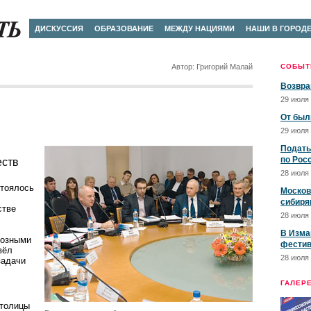
ДИСКУССИЯ
ОБРАЗОВАНИЕ
МЕЖДУ НАЦИЯМИ
НАШИ В ГОРОД
Автор: Григорий Малай
СОБЫТ
Возвра
29 июля 
От был
29 июля 
Подать
по Рос
еств
28 июля 
стоялось
Москов
сибиря
стве
28 июля 
В Изма
иозными
фестив
вёл
28 июля 
задачи
ГАЛЕР
столицы