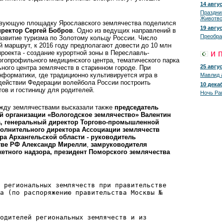
14 авгус
Праздни
Животво
твующую площадку Ярославского землячества поделился
19 авгус
ректор Сергей Бобров
. Одно из ведущих направлений в
Преобра
развитие туризма по Золотому кольцу России. Число
 маршрут, к 2016 году предполагают довести до 10 млн
и 
роекта - создание курортной зоны в Переславль-
гопрофильного медицинского центра, тематического парка
25 авгус
ного центра землячеств в старинном городе. При
нформатики, где традиционно культивируется игра в
Мавлид 
одействии Федерации волейбола России построить
10 декаб
ов и гостиницу для родителей.
Ночь Ра
ежду землячествами высказали также
председатель
й организации «Вологодское землячество» Валентин
а, генеральный директор Торгово-промышленной
полнительного директора Ассоциации землячеств
ра Архангельской области - руководитель
тве РФ Александр Мирелли
,
замруководителя
тного надзора, президент Поморского землячества
 региональных землячеств при правительстве
а (по распоряжению правительства Москвы №
одителей региональных землячеств и из