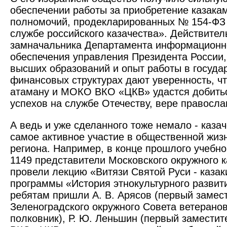
обеспечении работы за приобретение казака
полномочий, продекларированных № 154-ФЗ 
службе российского казачества». Действител
замначальника Департамента информационн
обеспечения управления Президента России,
высших образований и опыт работы в госуда
финансовых структурах дают уверенность, ч
атаману и МОКО ВКО «ЦКВ» удастся добить
успехов на службе Отечеству, вере православ
А ведь и уже сделанного тоже немало - каза
самое активное участие в общественной жиз
региона. Например, в конце прошлого учебно
1149 представители Московского окружного 
провели лекцию «Витязи Святой Руси - казак
программы «История этнокультурного развити
ребятам пришли А. В. Арясов (первый замес
Зеленоградского окружного Совета ветеранов
полковник), Р. Ю. Леньшин (первый замест