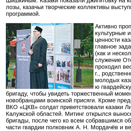
Шишкиным. Казаки показали джигитовку на к
лозы, казачьи творческие коллективы выступ
программой.
Активно про
культурные 
ценности каз
главное зада
(как и неско
служение Оте
проходил ве
г., родствен
молодых каза
ю гвардейск
бригаду, чтобы увидеть торжественный моме
новобранцами воинской присяги. Кроме пре
ВКО «ЦКВ» солдат приветствовали казаки Ли
Калужской областей. Митинг открылся выно
бригады, после чего ко всем собравшимся о
части гвардии полковник А. Н. Мордачёв и в