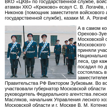
ВКО «ЦКВ» по государственной службе, войс
атаман ХКО «Крюково» есаул С. В. Логачёв, 
Никонов (помощник заместителя войскового 
государственной службе), казаки М. А. Рогач
А в самом ко
Орехово-Зуе
Московской о
Московского 
приняли уча
Национально
леса, где ка
посадил по д
состоялась 
заместителе
Правительства РФ Виктором Зубковым. Во вс
участвовали губернатор Московской области 
руководитель Федерального агентства лесног
Масляков, начальник Управления лесного хо
Московской области и г. Москве В. М. Котенк