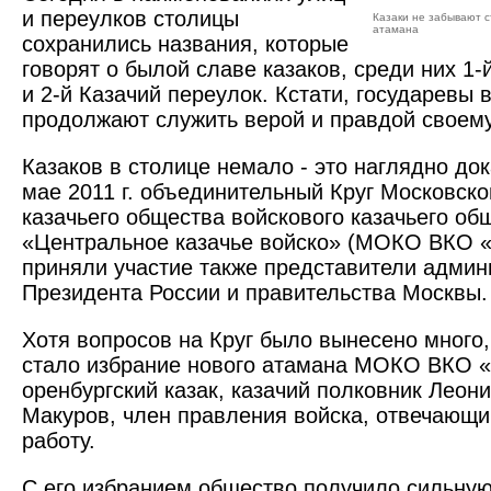
и переулков столицы
Казаки не забывают 
атамана
сохранились названия, которые
говорят о былой славе казаков, среди них 1-
и 2-й Казачий переулок. Кстати, государевы 
продолжают служить верой и правдой своему
Казаков в столице немало - это наглядно д
мае 2011 г. объединительный Круг Московско
казачьего общества войскового казачьего об
«Центральное казачье войско» (МОКО ВКО «
приняли участие также представители админ
Президента России и правительства Москвы.
Хотя вопросов на Круг было вынесено много,
стало избрание нового атамана МОКО ВКО «
оренбургский казак, казачий полковник Леон
Макуров, член правления войска, отвечающи
работу.
С его избранием общество получило сильную