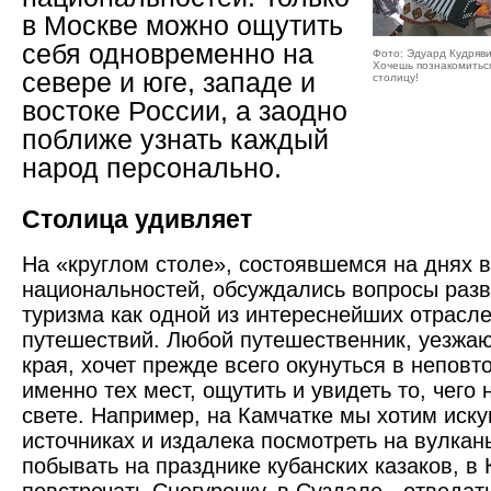
в Москве можно ощутить
себя одновременно на
Фото: Эдуард Кудряв
Хочешь познакомитьс
севере и юге, западе и
столицу!
востоке России, а заодно
поближе узнать каждый
народ персонально.
Столица удивляет
На «круглом столе», состоявшемся на днях 
национальностей, обсуждались вопросы разв
туризма как одной из интереснейших отрасл
путешествий. Любой путешест­венник, уезжа
края, хочет прежде всего окунуться в непов
именно тех мест, ощутить и увидеть то, чего 
свете. Например, на Камчатке мы хотим иску
источниках и издалека посмотреть на вулкан
побывать на празднике кубанских казаков, в 