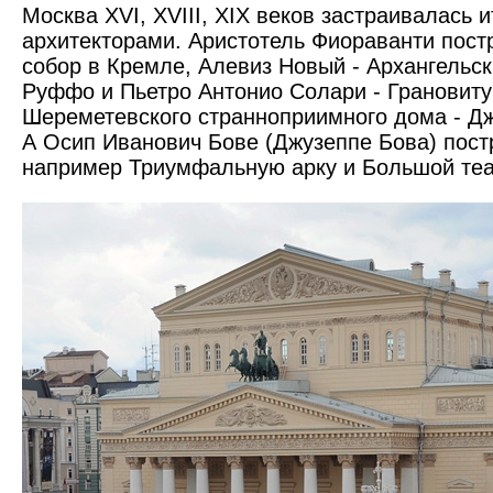
Москва XVI, XVIII, XIX веков застраи­валась
архитекторами. Аристотель Фиораванти пост
собор в Кремле, Алевиз Новый - Архангельск
Руффо и Пьетро Антонио Солари - Грановиту
Шереметевского странно­приимного дома - Д
А Осип Иванович Бове (Джузеппе Бова) пост
например Триум­фальную арку и Большой теа