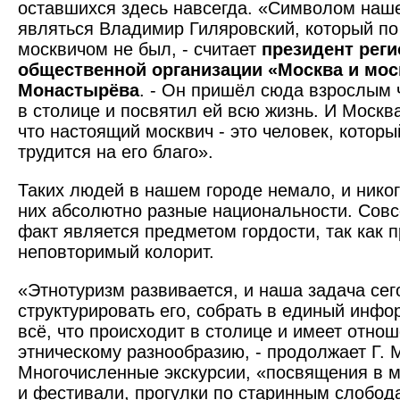
оставшихся здесь навсегда. «Символом наше
являться Владимир Гиляровский, который п
москвичом не был, - считает
президент рег
общественной организации «Москва и мос
Монастырёва
. - Он пришёл сюда взрослым 
в столице и по­святил ей всю жизнь. И Москв
что настоящий москвич - это человек, которы
трудится на его благо».
Таких людей в нашем городе немало, и никого
них абсолютно разные национальности. Совс
факт является предметом гордости, так как 
неповторимый колорит.
«Этнотуризм развивается, и наша задача сег
структурировать его, собрать в единый инф
всё, что происходит в столице и имеет отнош
этническому разнообразию, - продолжает Г. 
Многочисленные экскурсии, «посвящения в м
и фестивали, прогулки по старинным слобод