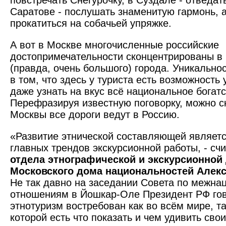
повстречать Снегурочку, в Суздале - отведать
Саратове - послушать знаменитую гармонь, а
прокатиться на собачьей упряжке.
А вот в Москве многочисленные российские
достопримечательности сконцентрированы в 
(правда, очень большого) города. Уникально
в том, что здесь у туриста есть возможность
даже узнать на вкус всё национальное богатс
Перефразируя известную поговорку, можно ск
Москвы все дороги ведут в Россию.
«Развитие этнической составляющей являетс
главных трендов экс­курсионной работы, - сч
отдела этнографической и экскурсионной
Московского дома национальностей Алек
Не так давно на заседании Совета по межн
отношениям в Йошкар-Оле Президент РФ гов
этнотуризм востребован как во всём мире, та
которой есть что показать и чем удивить свои