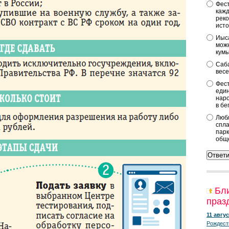
Фест
кажд
реко
исто
Иыса
можн
кум
Саба
весе
Фест
един
наро
в бе
Любл
спла
парк
общ
Бл
праз
11 авгус
Рождест