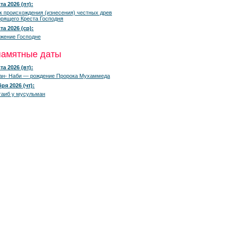
та 2026 (пт):
к происхождения (изнесения) честных древ
рящего Креста Господня
та 2026 (ср):
жение Господне
памятные даты
та 2026 (вт):
ан- Наби — рождение Пророка Мухаммеда
ря 2026 (чт):
гаиб у мусульман