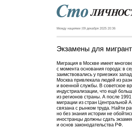
Между нациями
09 декабря 2025 20:36
Экзамены для мигранто
Миграция в Москве имеет многове
с момента основания города: в се
заимствовались у приезжих запа
Москва привлекала людей из разн
и военной службы. В советское в
индустриализации, что ещё боль
из регионов страны. А после 1991
миграции из стран Центральной А
связана с рынком труда. Найти ра
но без знания истории не обойтис
иностранцы должны сдать экзамен
и основ законодательства РФ.