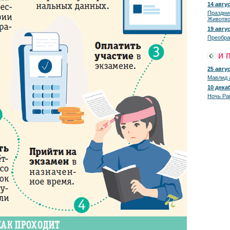
14 авгус
Праздни
Животво
19 авгус
Преобра
и 
25 авгус
Мавлид 
10 декаб
Ночь Ра