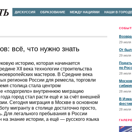
ДИСКУССИЯ
ОБРАЗОВАНИЕ
МЕЖДУ НАЦИЯМИ
НАШИ В ГОРОД
СОБЫТ
Возвра
29 июля 
в: всё, что нужно знать
От был
29 июля 
ковую историю, которая начинается
Подать
по Рос
редине XII века технологии строительства
28 июля 
дноевропейских мастеров. В Средние века
ых регионов России для ремесла, торговли
Москов
ремя столица стала центром
сибиря
ше «подогрело» внутреннюю миграцию
28 июля 
 года город стал расти ещё и за счёт внешней
В Изма
зии. Сегодня миграция в Москве в основном
фестив
боту мигранту в столице достаточно просто,
28 июля 
ь. Для легального пребывания в России
 на знание истории, а ещё — русского языка
ГАЛЕР