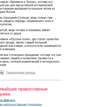
иваль «Времена и Эпохи», потому что
ый раз для масштабной исторической
нструкции выбираются разные эпохи из
рии России
х (праздник Солнца), ведь только там
о увидеть обряды «кормления» огня и
ысопития
нтуй, ведь татары и башкиры умеют
литься от души
иваль «Русское поле», где строят храм без
ого гвоздя, звучит самый большой
дный хор в мире, а посетители соревнуются
ге в мешках
ю все столичные праздники, потому что они
чивают людей и позволяют провести в
е день, полный развлечений и интересного
ения
Предыдущие опросы
ижайшие православные
дники
та 2026 (вт):
во святителя Николая Чудотворца