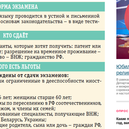
Юбил
рели
В рамка
Департа
и межре
соревно
и насто
ОПРОС
Какие 
год, в