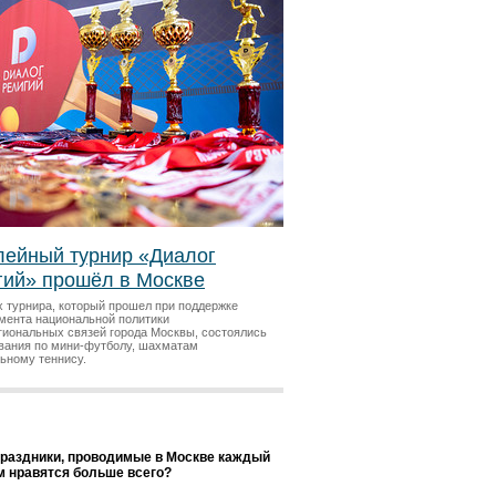
ейный турнир «Диалог
гий» прошёл в Москве
х турнира, который прошел при поддержке
мента национальной политики
гиональных связей города Москвы, состоялись
вания по мини-футболу, шахматам
льному теннису.
праздники, проводимые в Москве каждый
ам нравятся больше всего?