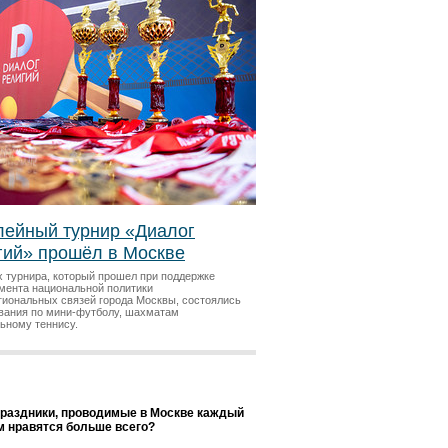
ейный турнир «Диалог
гий» прошёл в Москве
х турнира, который прошел при поддержке
мента национальной политики
гиональных связей города Москвы, состоялись
вания по мини-футболу, шахматам
льному теннису.
праздники, проводимые в Москве каждый
ам нравятся больше всего?