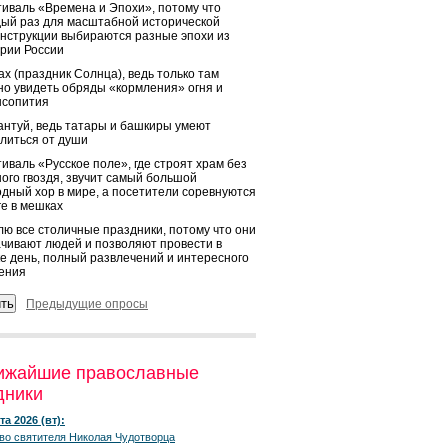
иваль «Времена и Эпохи», потому что
ый раз для масштабной исторической
нструкции выбираются разные эпохи из
рии России
х (праздник Солнца), ведь только там
о увидеть обряды «кормления» огня и
ысопития
нтуй, ведь татары и башкиры умеют
литься от души
иваль «Русское поле», где строят храм без
ого гвоздя, звучит самый большой
дный хор в мире, а посетители соревнуются
ге в мешках
ю все столичные праздники, потому что они
чивают людей и позволяют провести в
е день, полный развлечений и интересного
ения
Предыдущие опросы
ижайшие православные
дники
та 2026 (вт):
во святителя Николая Чудотворца