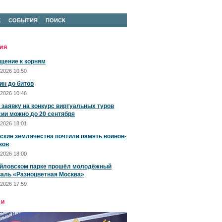
Е
СОБЫТИЯ
ПОИСК
ИЯ
щение к корням
2026 10:50
ин до битов
2026 10:46
 заявку на конкурс виртуальных туров
сии можно до 20 сентября
2026 18:01
ские землячества почтили память воинов-
ков
2026 18:00
йловском парке прошёл молодёжный
аль «Разноцветная Москва»
2026 17:59
ЕИ