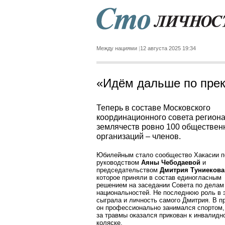
Между нациями
12 августа 2025 19:34
«Идём дальше по прек
Теперь в составе Московского
координационного совета регион
землячеств ровно 100 обществен
организаций – членов.
Юбилейным стало сообщество Хакасии п
руководством
Аяны Чебодаевой
и
председательством
Дмитрия Туниекова
которое приняли в состав единогласным
решением на заседании Совета по делам
национальностей. Не последнюю роль в 
сыграла и личность самого Дмитрия. В 
он профессионально занимался спортом, 
за травмы оказался прикован к инвалидн
коляске.