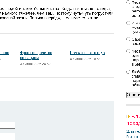
Фест
кажд
рых людей и таких большинство. Когда накатывает хандра,
реко
му намного тяжелее, чем вам. Поэтому чуть-чуть погрустили
исто
екрасной жизни. Только вперёд», – улыбается хакас.
Иыса
можн
кум
Саба
весе
Фест
елого
Фронт не делится
Начало нового года
един
по нациям
6
09 июня 2026 18:54
наро
30 июня 2026 20:32
в бе
Любл
спла
парк
общ
Бл
праз
11 авгус
Рождест