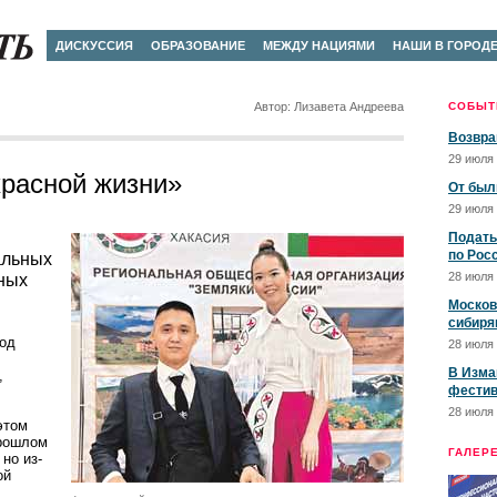
ДИСКУССИЯ
ОБРАЗОВАНИЕ
МЕЖДУ НАЦИЯМИ
НАШИ В ГОРОД
Автор: Лизавета Андреева
СОБЫТ
Возвра
29 июля 
расной жизни»
От был
29 июля 
Подать
по Рос
альных
28 июля 
ных
Москов
сибиря
од
28 июля 
В Изма
,
фестив
28 июля 
этом
прошлом
ГАЛЕР
но из-
ой