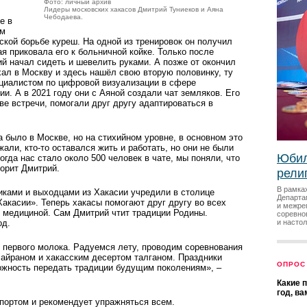
Фото: личный архив
Лидеры московских хакасов Дмитрий Туниеков и Аяна
Чебодаева.
е в
ом
ской борьбе куреш. На одной из тренировок он получил
я приковала его к больничной койке. Только после
й начал сидеть и шевелить руками. А позже от окончил
ал в Москву и здесь нашёл свою вторую половинку, ту
ециалистом по цифровой визуализации в сфере
и. А в 2021 году они с Аяной создали чат земляков. Его
ве встречи, помогали друг другу адаптироваться в
 было в Москве, но на стихийном уровне, в основном это
али, кто-то оставался жить и работать, но они не были
Юбил
гда нас стало около 500 человек в чате, мы поняли, что
оворит Дмитрий.
рели
В рамка
иками и выходцами из Хакасии учредили в столице
Департа
касии». Теперь хакасы помогают друг другу во всех
и межре
и медициной. Сам Дмитрий чтит традиции Родины.
соревно
од.
и насто
 первого молока. Радуемся лету, проводим соревнования
 айраном и хакасским десертом талганом. Праздники
ОПРОС
жность передать традиции будущим поколениям», –
Какие 
год, в
спортом и рекомендует упражняться всем.