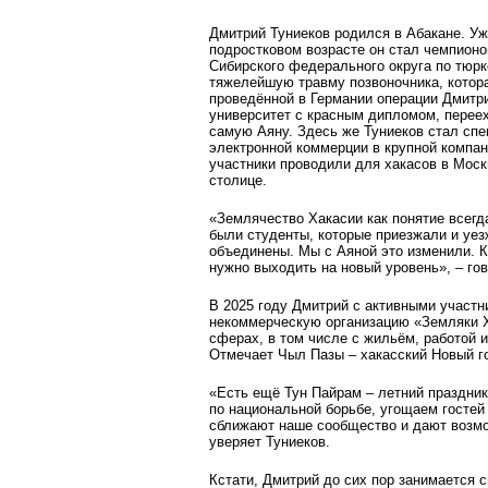
Дмитрий Туниеков родился в Абакане. Уж
подростковом возрасте он стал чемпион
Сибирского федерального округа по тюрк
тяжелейшую травму позвоночника, котора
проведённой в Германии операции Дмитри
университет с красным дипломом, переех
самую Аяну. Здесь же Туниеков стал сп
электронной коммерции в крупной компани
участники проводили для хакасов в Моск
столице.
«Землячество Хакасии как понятие всегда
были студенты, которые приезжали и уезж
объединены. Мы с Аяной это изменили. Ко
нужно выходить на новый уровень», – г
В 2025 году Дмитрий с активными участн
некоммерческую организацию «Земляки Ха
сферах, в том числе с жильём, работой 
Отмечает Чыл Пазы – хакасский Новый г
«Есть ещё Тун Пайрам – летний праздник
по национальной борьбе, угощаем гостей
сближают наше сообщество и дают возмо
уверяет Туниеков.
Кстати, Дмитрий до сих пор занимается 