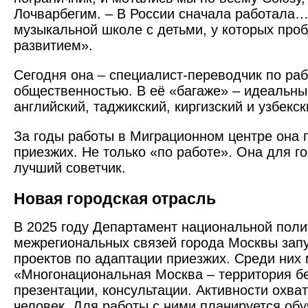
Лочварбегим. – В России сначала работала…
музыкальной школе с деть­ми, у которых про
развитием».
Сегодня она – специалист-переводчик по раб
общественностью. В её «багаже» – идеальны
английский, таджикский, киргизский и узбекск
За годы работы в Миграционном центре она 
приезжих. Не только «по работе». Она для г
лучший советчик.
Новая городская отрасль
В 2025 году Департамент национальной поли
межрегиональных связей города Москвы запу
проектов по адаптации приезжих. Среди них
«Многонациональная Москва – территория бе
презентации, консультации. Активности охва
человек. Для работы с ними планируется обу