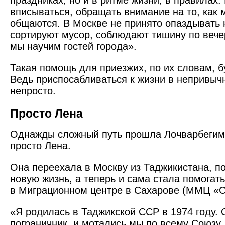
праздниках, но и в ритме жизни, в правилах.
вписываться, обращать внимание на то, как 
общаются. В Москве не принято опаздывать н
сортируют мусор, соблюдают тишину по вече
мы научим гостей города».
Такая помощь для приезжих, по их словам, бу
Ведь приспосабливаться к жизни в непривыч
непросто.
Просто Лена
Однажды сложный путь прошла Лочварбегим
просто Лена.
Она переехала в Москву из Таджикистана, п
новую жизнь, а теперь и сама стала помогат
в Миграционном центре в Сахарове (ММЦ «С
«Я родилась в Таджикской ССР в 1974 году. 
пограничник, и мотались мы по всему Союзу,