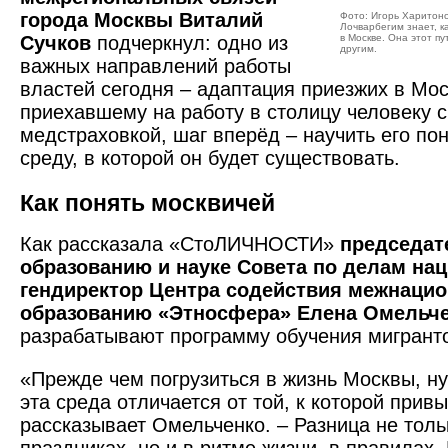
города Москвы Виталий
Фото: Игорь Харитон
Лочварбегим знает, к
Сучков
подчеркнул: одно из
в Москве. Она этот п
другим.
важных направлений работы
властей сегодня – адаптация приезжих в Мо
приехавшему на работу в столицу человеку 
медстраховкой, шаг вперёд – научить его по
среду, в которой он будет существовать.
Как понять москвичей
Как рассказала «СтоЛИЧНОСТИ»
председат
образованию и науке Совета по делам на
гендиректор Центра содействия межнацио
образованию «Этносфера» Елена Омельч
разрабатывают программу обучения мигрант
«Прежде чем погрузиться в жизнь Москвы, ну
эта среда отличается от той, к которой прив
рассказывает Омельченко. – Разница не толь