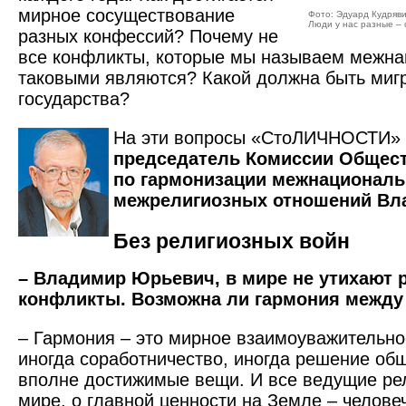
мирное сосуществование
Фото: Эдуард Кудряв
Люди у нас разные – 
разных конфессий? Почему не
все конфликты, которые мы называем межн
таковыми являются? Какой должна быть миг
государства?
На эти вопросы «СтоЛИЧНОСТИ» 
председатель Комиссии Общес
по гармонизации межнациональ
межрелигиозных отношений Вл
Без религиозных войн
– Владимир Юрьевич, в мире не утихают 
конфликты. Возможна ли гармония межд
– Гармония – это мирное взаимоуважительно
иногда соработничество, иногда решение общ
вполне достижимые вещи. И все ведущие рел
мире, о главной ценности на Земле – челове